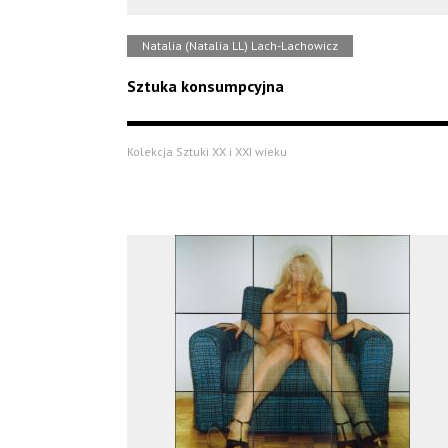
Natalia (Natalia LL) Lach-Lachowicz
Sztuka konsumpcyjna
Kolekcja Sztuki XX i XXI wieku