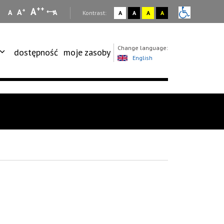
++
A
+
A
A
A
:
Kontrast:
A
A
A
A
Change language:
dostępność
moje zasoby
English