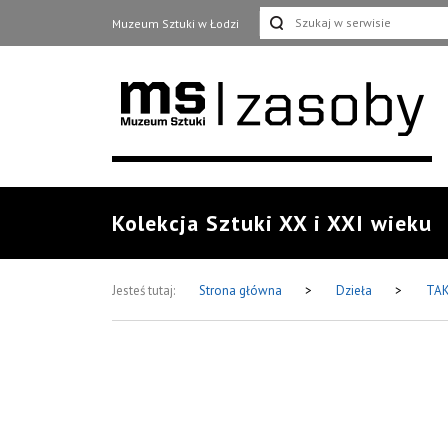
Muzeum Sztuki w Łodzi
Kolekcja Sztuki XX i XXI wieku
Jesteś tutaj:
Strona główna
>
Dzieła
>
TA