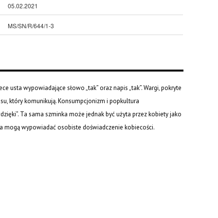
05.02.2021
MS/SN/R/644/1-3
ce usta wypowiadające słowo „tak” oraz napis „tak”. Wargi, pokryte
ensu, który komunikują. Konsumpcjonizm i popkultura
wdzięki”. Ta sama szminka może jednak być użyta przez kobiety jako
ta mogą wypowiadać osobiste doświadczenie kobiecości.