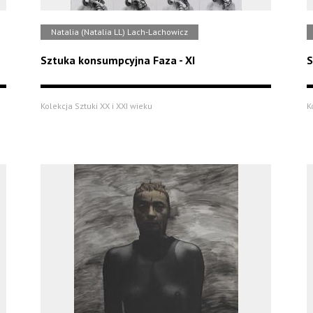
Natalia (Natalia LL) Lach-Lachowicz
Sztuka konsumpcyjna Faza - XI
S
Kolekcja Sztuki XX i XXI wieku
K