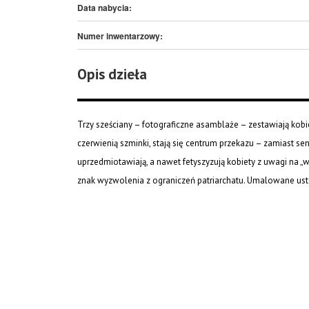
Data nabycia:
Numer inwentarzowy:
Opis dzieła
Trzy sześciany – fotograficzne asamblaże – zestawiają kobie
czerwienią szminki, stają się centrum przekazu – zamiast s
uprzedmiotawiają, a nawet fetyszyzują kobiety z uwagi na „
znak wyzwolenia z ograniczeń patriarchatu. Umalowane us