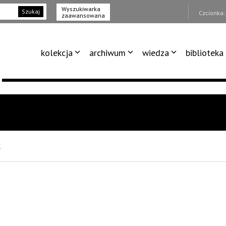
Wyszukiwarka
Szukaj
Czcionka
zaawansowana
kolekcja
archiwum
wiedza
biblioteka
K