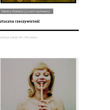
Natalia (Natalia LL) Lach-Lachowicz
ztuczna rzeczywistość
olekcja Sztuki XX i XXI wieku