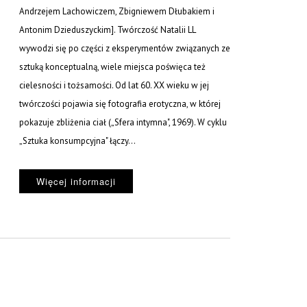
Andrzejem Lachowiczem, Zbigniewem Dłubakiem i
Antonim Dzieduszyckim]. Twórczość Natalii LL
wywodzi się po części z eksperymentów związanych ze
sztuką konceptualną, wiele miejsca poświęca też
cielesności i tożsamości. Od lat 60. XX wieku w jej
twórczości pojawia się fotografia erotyczna, w której
pokazuje zbliżenia ciał („Sfera intymna", 1969). W cyklu
„Sztuka konsumpcyjna" łączy...
Więcej informacji