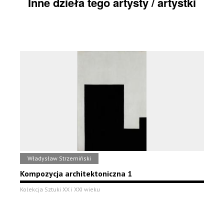
Inne dzieła tego artysty / artystki
Władysław Strzemiński
Kompozycja architektoniczna 1
Kolekcja Sztuki XX i XXI wieku