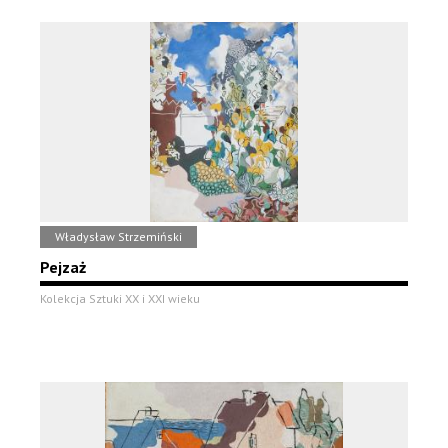
Władysław Strzemiński
Pejzaż
Kolekcja Sztuki XX i XXI wieku