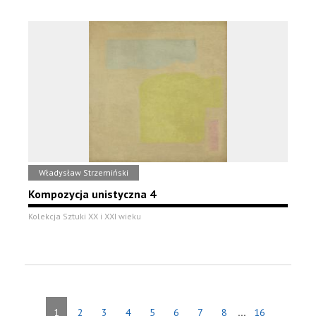
Władysław Strzemiński
Kompozycja unistyczna 4
Kolekcja Sztuki XX i XXI wieku
...
1
2
3
4
5
6
7
8
16