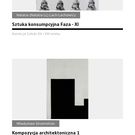
Natalia (Natalia LL) Lach-Lachowicz
Sztuka konsumpcyjna Faza - XI
Kolekcja Sztuki XX i XXI wieku
Władysław Strzemiński
Kompozycja architektoniczna 1