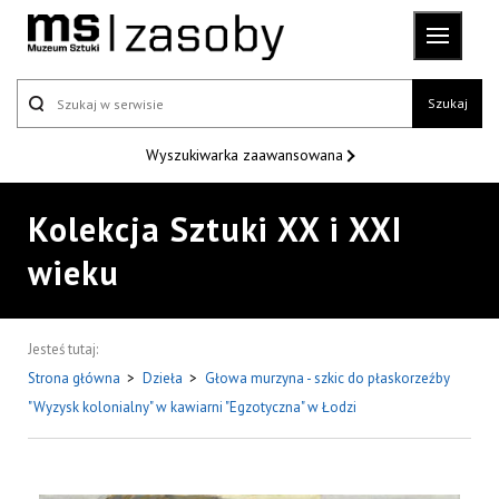
Szukaj
Wyszukiwarka
zaawansowana
Kolekcja Sztuki XX i XXI
wieku
Jesteś tutaj:
Strona główna
>
Dzieła
>
Głowa murzyna - szkic do płaskorzeźby
"Wyzysk kolonialny" w kawiarni "Egzotyczna" w Łodzi