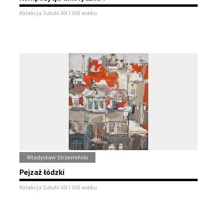
Kolekcja Sztuki XX i XXI wieku
Władysław Strzemiński
Pejzaż łódzki
Kolekcja Sztuki XX i XXI wieku