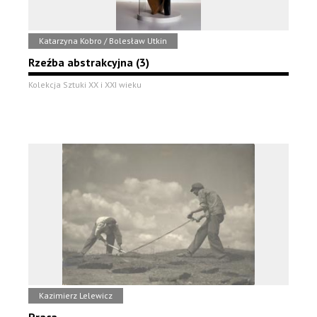
Katarzyna Kobro / Bolesław Utkin
Rzeźba abstrakcyjna (3)
Kolekcja Sztuki XX i XXI wieku
Kazimierz Lelewicz
Praca