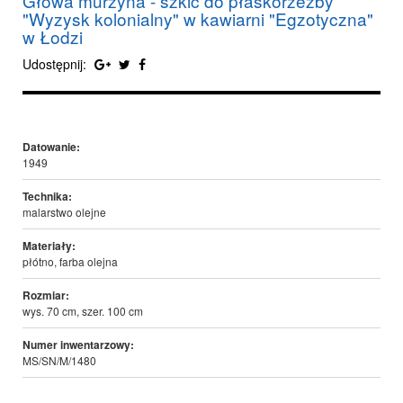
Głowa murzyna - szkic do płaskorzeźby
"Wyzysk kolonialny" w kawiarni "Egzotyczna"
w Łodzi
Udostępnij:
Datowanie:
1949
Technika:
malarstwo olejne
Materiały:
płótno, farba olejna
Rozmiar:
wys. 70 cm, szer. 100 cm
Numer inwentarzowy:
MS/SN/M/1480