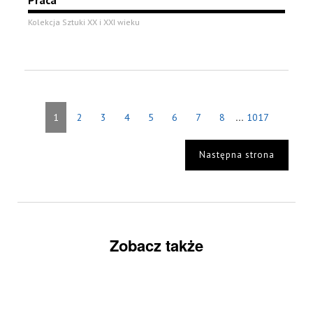
Kolekcja Sztuki XX i XXI wieku
...
1
2
3
4
5
6
7
8
1017
Następna strona
Zobacz także