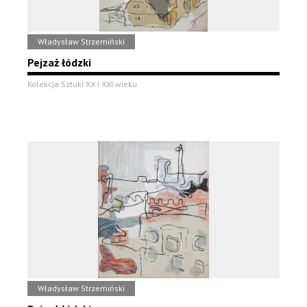
Władysław Strzemiński
Pejzaż łódzki
Kolekcja Sztuki XX i XXI wieku
Władysław Strzemiński