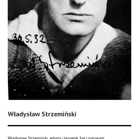
Władysław Strzemiński
Władysław Strzemiński, artysta i teoretyk, był czołowym