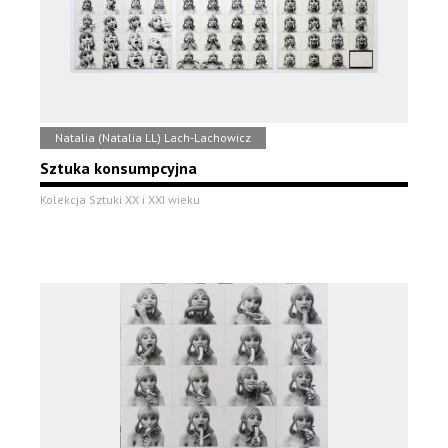
Natalia (Natalia LL) Lach-Lachowicz
Sztuka konsumpcyjna
Kolekcja Sztuki XX i XXI wieku