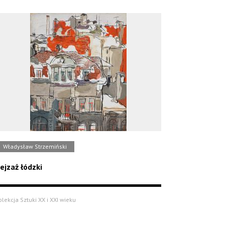
Władysław Strzemiński
ejzaż łódzki
olekcja Sztuki XX i XXI wieku