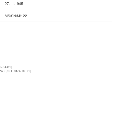
27.11.1945
MS/SN/M/122
8-04-01]
024-09-01-2024-10-31]