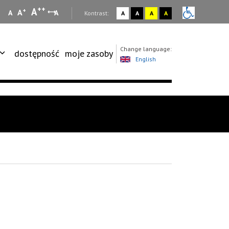
++
A
+
A
A
A
:
Kontrast:
A
A
A
A
Change language:
dostępność
moje zasoby
English