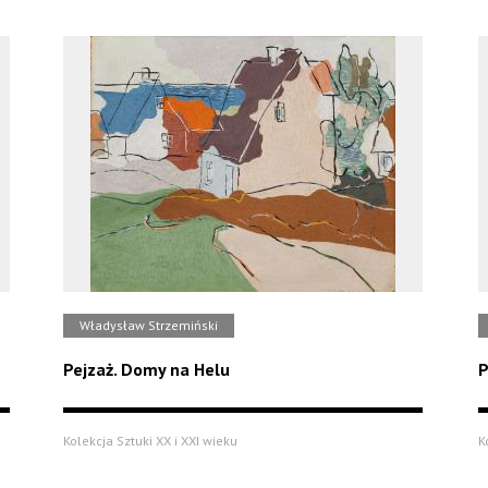
Władysław Strzemiński
Pejzaż. Domy na Helu
P
Kolekcja Sztuki XX i XXI wieku
K