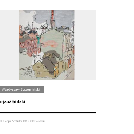
Władysław Strzemiński
ejzaż łódzki
olekcja Sztuki XX i XXI wieku