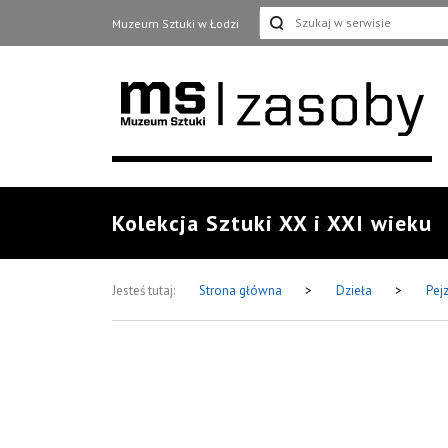
Muzeum Sztuki w Łodzi
Kolekcja Sztuki XX i XXI wieku
Jesteś tutaj:
Strona główna
>
Dzieła
>
Pej