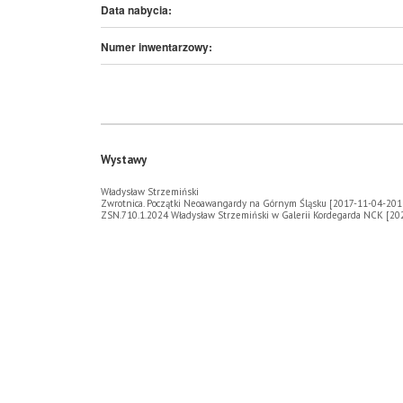
Data nabycia:
Numer inwentarzowy:
Wystawy
Władysław Strzemiński
Zwrotnica. Początki Neoawangardy na Górnym Śląsku [2017-11-04-201
ZSN.710.1.2024 Władysław Strzemiński w Galerii Kordegarda NCK [2