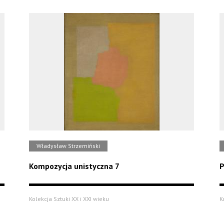
Władysław Strzemiński
Kompozycja unistyczna 7
P
Kolekcja Sztuki XX i XXI wieku
K