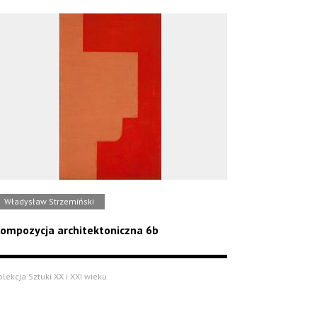
Władysław Strzemiński
ompozycja architektoniczna 6b
olekcja Sztuki XX i XXI wieku