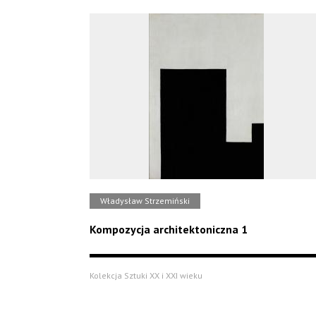
Władysław Strzemiński
Kompozycja architektoniczna 1
Kolekcja Sztuki XX i XXI wieku