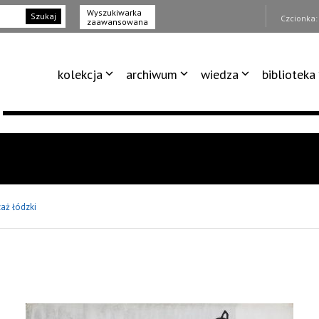
Wyszukiwarka
Szukaj
Czcionka
zaawansowana
kolekcja
archiwum
wiedza
biblioteka
zaż łódzki