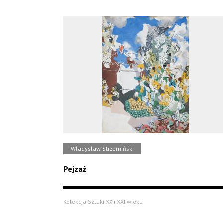
Władysław Strzemiński
Pejzaż
Kolekcja Sztuki XX i XXI wieku