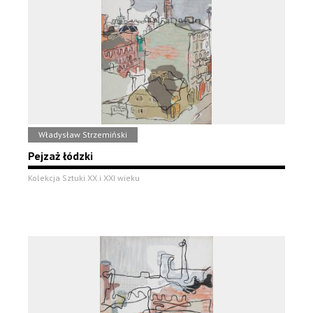
Władysław Strzemiński
Pejzaż łódzki
Kolekcja Sztuki XX i XXI wieku