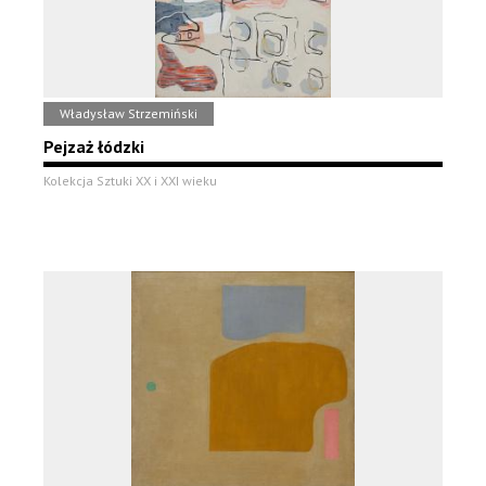
Władysław Strzemiński
Pejzaż łódzki
Kolekcja Sztuki XX i XXI wieku