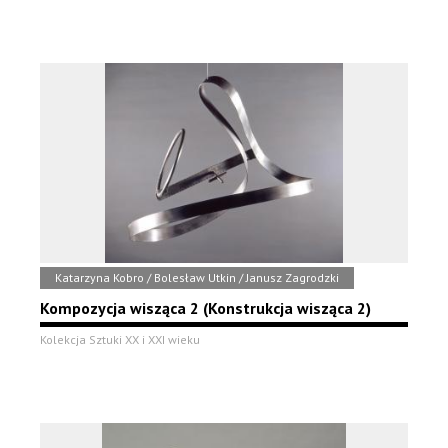
Katarzyna Kobro / Bolesław Utkin / Janusz Zagrodzki
Kompozycja wisząca 2 (Konstrukcja wisząca 2)
Kolekcja Sztuki XX i XXI wieku