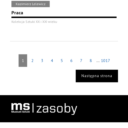
Kazimierz Lelewicz
Praca
Kolekcja Sztuki XX i XXI wieku
...
1
2
3
4
5
6
7
8
1017
Następna strona