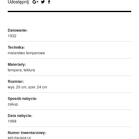
Udostępnij:
Datowanie:
1932
Technika:
malarstwo temperowe
Materiały:
tempera, tektura
Rozmiar:
wys. 20 cm, szer. 24 cm
Sposób nabycia:
zakup
Data nabycia:
1968
Numer inwentarzowy:
MS/SN/M/616