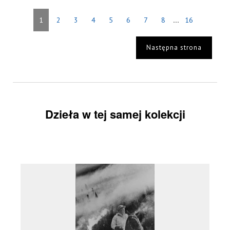
...
1
2
3
4
5
6
7
8
16
Następna strona
Dzieła w tej samej kolekcji