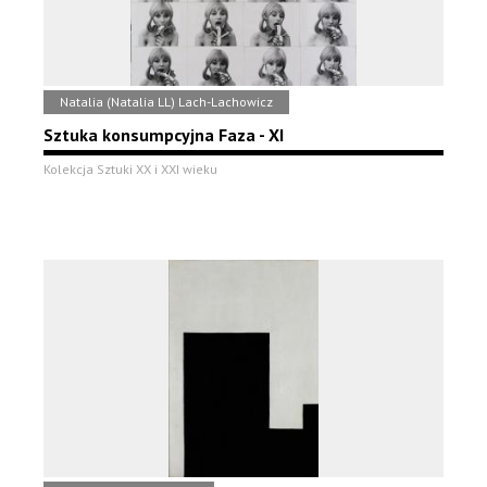
Natalia (Natalia LL) Lach-Lachowicz
Sztuka konsumpcyjna Faza - XI
Kolekcja Sztuki XX i XXI wieku