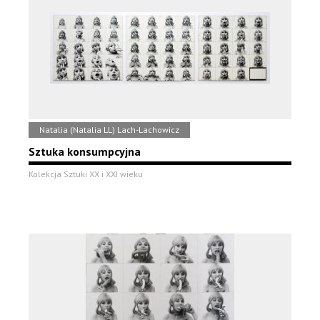
Natalia (Natalia LL) Lach-Lachowicz
Sztuka konsumpcyjna
Kolekcja Sztuki XX i XXI wieku