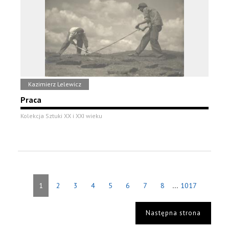
Kazimierz Lelewicz
Praca
Kolekcja Sztuki XX i XXI wieku
...
1
2
3
4
5
6
7
8
1017
Następna strona