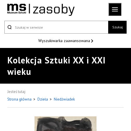
Szukaj
Wyszukiwarka
zaawansowana
Kolekcja Sztuki XX i XXI
wieku
Jesteś tutaj:
Strona główna
>
Dzieła
>
Niedźwiadek