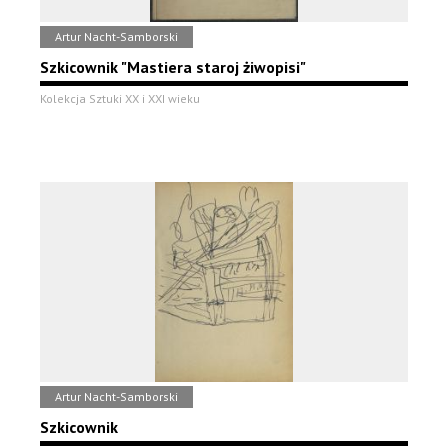
Artur Nacht-Samborski
Szkicownik "Mastiera staroj żiwopisi"
Kolekcja Sztuki XX i XXI wieku
Artur Nacht-Samborski
Szkicownik