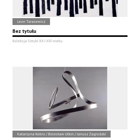
Leon Tarasewicz
Bez tytułu
Kolekcja Sztuki XX i XXI wieku
Katarzyna Kobro / Bolesław Utkin / Janusz Zagrodzki