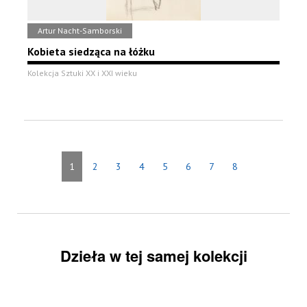
Artur Nacht-Samborski
Kobieta siedząca na łóżku
Kolekcja Sztuki XX i XXI wieku
1
2
3
4
5
6
7
8
Dzieła w tej samej kolekcji