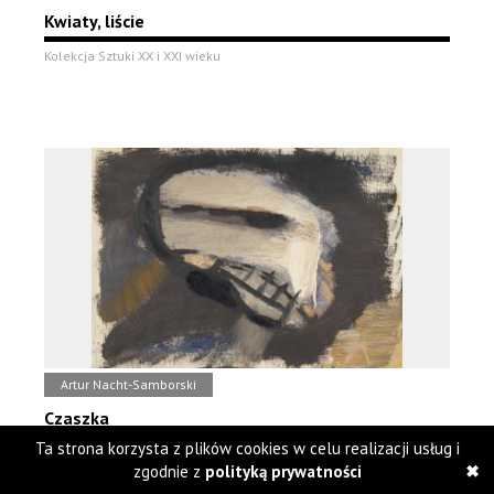
Kwiaty, liście
Kolekcja Sztuki XX i XXI wieku
Artur Nacht-Samborski
Czaszka
Ta strona korzysta z plików cookies w celu realizacji usług i
Kolekcja Sztuki XX i XXI wieku
zgodnie z
polityką prywatności