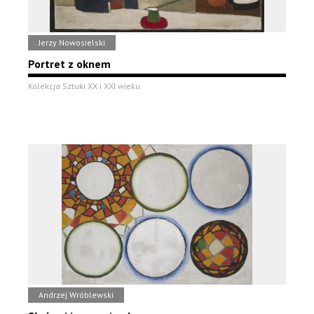
Jerzy Nowosielski
Portret z oknem
Kolekcja Sztuki XX i XXI wieku
Andrzej Wróblewski