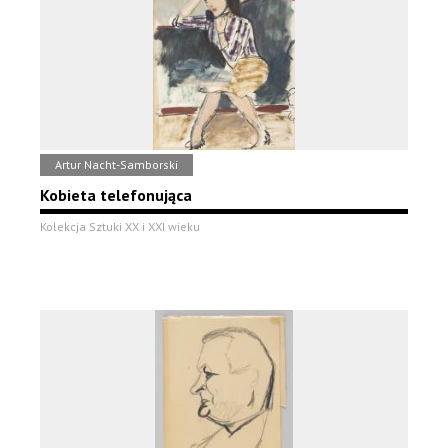
Artur Nacht-Samborski
Kobieta telefonująca
Kolekcja Sztuki XX i XXI wieku