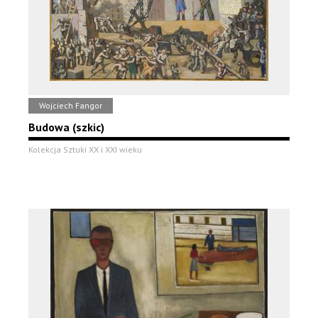
Wojciech Fangor
Budowa (szkic)
Kolekcja Sztuki XX i XXI wieku