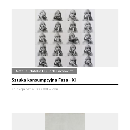
Natalia (Natalia LL) Lach-Lachowicz
Sztuka konsumpcyjna Faza - XI
Kolekcja Sztuki XX i XXI wieku