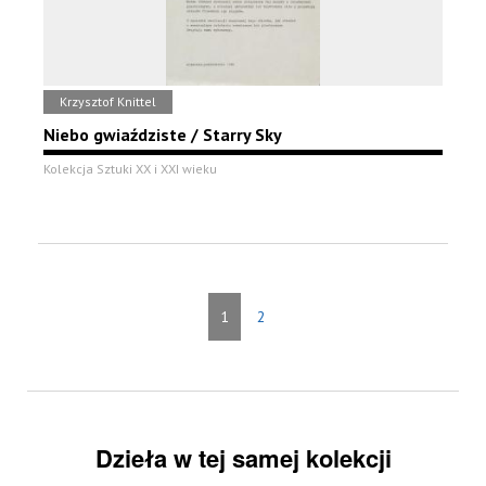
Krzysztof Knittel
Niebo gwiaździste / Starry Sky
Kolekcja Sztuki XX i XXI wieku
1
2
Dzieła w tej samej kolekcji