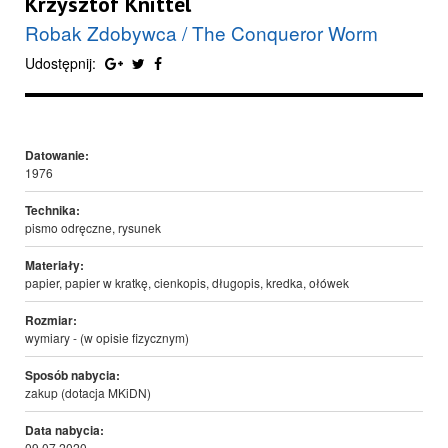
Krzysztof Knittel
Robak Zdobywca / The Conqueror Worm
Udostępnij:
Datowanie:
1976
Technika:
pismo odręczne, rysunek
Materiały:
papier, papier w kratkę, cienkopis, długopis, kredka, ołówek
Rozmiar:
wymiary - (w opisie fizycznym)
Sposób nabycia:
zakup (dotacja MKiDN)
Data nabycia:
09.07.2020