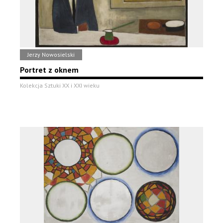
Jerzy Nowosielski
Portret z oknem
Kolekcja Sztuki XX i XXI wieku