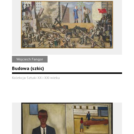
Wojciech Fangor
Budowa (szkic)
Kolekcja Sztuki XX i XXI wieku