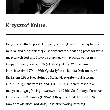
Krzysztof Knittel
Krzysztof Knittel to polski kompozytor muzyki współczesnej, twórca
m.in. muzyki elektronicznej, eksperymentator i pedagog, profesor sztuk
muzycznych. Jest współtwórcą grup muzyki improwizowanej, m.in.:
Grupy Kompozytorskiej KEW (z Elżbietą Sikorą i Wojciechem
Michniewskim, 1974–1976), Cytula Tyfun da Bamba Orch. (m.in. z A.
Bieżanem, 1981), Niezależnego Studia Muzyki Elektroakustycznej
(1982-1984), Light from Poland (1985–1987), liderem zespołów
muzyki intuicyjnej Pociąg towarowy (od 1986) i Go-Go Boys, European
Improvisation Orchestra (1996–1998), grupy CH&K&K (od 1999),
Kawalerowie błotni (od 2003). Jest także twórcą instalacji...