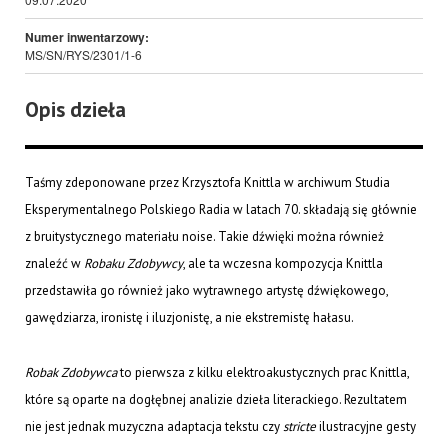
Numer inwentarzowy:
MS/SN/RYS/2301/1-6
Opis dzieła
Taśmy zdeponowane przez Krzysztofa Knittla w archiwum Studia
Eksperymentalnego Polskiego Radia w latach 70. składają się głównie
z bruitystycznego materiału noise. Takie dźwięki można również
znaleźć w
Robaku Zdobywcy
, ale ta wczesna kompozycja Knittla
przedstawiła go również jako wytrawnego artystę dźwiękowego,
gawędziarza, ironistę i iluzjonistę, a nie ekstremistę hałasu.
Robak Zdobywca
to pierwsza z kilku elektroakustycznych prac Knittla,
które są oparte na dogłębnej analizie dzieła literackiego. Rezultatem
nie jest jednak muzyczna adaptacja tekstu czy
stricte
ilustracyjne gesty