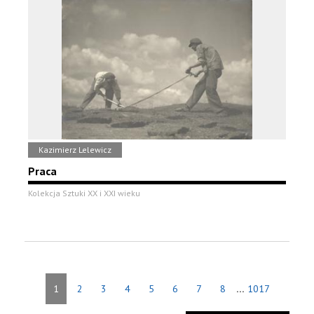
Kazimierz Lelewicz
Praca
Kolekcja Sztuki XX i XXI wieku
...
1
2
3
4
5
6
7
8
1017