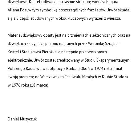
dźwiękowe. Knittel odtwarza na taśmie strukturę wiersza Edgara
Allana Poe, w tym symbolikę poszczególnych fraz i słów. Utwór składa
się z 5 części zbudowanych wokół kluczowych wyrażeń z wiersza.
Materiał dźwiękowy oparty jest na brzmieniach elektronicznych oraz na
dźwiękach skrzypiec i puzonu nagranych przez Weronikę Szrajber-
Knittel i Stanisława Pierożka, a następnie przetworzonych
elektronicznie. Utwór został zrealizowany w Studiu Eksperymentalnym
Polskiego Radia we współpracy z Barbarą Okoń w 1974 roku i miał
swoją premierę na Warszawskim Festiwalu Młodych w Klubie Stodoła
w 1976 roku (18 marca).
Daniel Muzyczuk