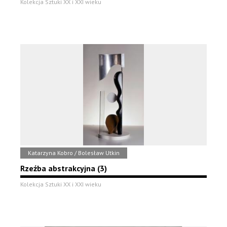
Kolekcja Sztuki XX i XXI wieku
Katarzyna Kobro / Bolesław Utkin
Rzeźba abstrakcyjna (3)
Kolekcja Sztuki XX i XXI wieku