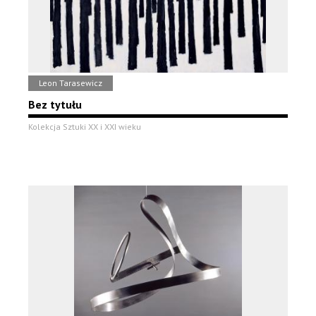
Leon Tarasewicz
Bez tytułu
Kolekcja Sztuki XX i XXI wieku