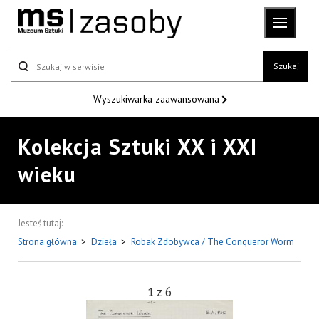
Szukaj
Wyszukiwarka
zaawansowana
Kolekcja Sztuki XX i XXI
wieku
Jesteś tutaj:
Strona główna
>
Dzieła
>
Robak Zdobywca / The Conqueror Worm
1
z
6