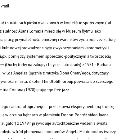
ratil.
 ciał i strukturach pieśni osadzonych w kontekście społecznym (od
 działalność Alana Lomaxa mieści się w Muzeum Rytmu jako
a pracy, przynależności etnicznej i warunków życia poprzez kulturę
i kulturowej prowadzone były z wykorzystaniem kantometryki i
iązki pomiędzy systemem społeczno-politycznym a twórczością
hes
(Duchy torby na zakupy i fetysze autostrady) z 1981 r. Barbara
 w Los Angeles (łącznie z muzyką Dona Cherry’ego), dotyczący
atywności miasta. Z kolei The Otolith Group powraca do szerszego
tria Codona (1978) grającego free jazz.
znego i antropologicznego – przedstawia eksperymentalną kronikę
ępują w grze na bębnach w plemieniu Dogon. Podróż video Juana
 aligator) z 1979 r. przywołuje autochtoniczne widzenie świata i
o pobytu wśród plemienia Janomamów. Angela Melitopoulos tworzy