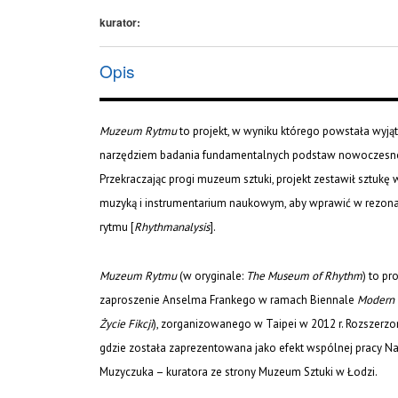
kurator:
Opis
Muzeum Rytmu
to projekt, w wyniku którego powstała wyjątk
narzędziem badania fundamentalnych podstaw nowoczesnośc
Przekraczając progi muzeum sztuki, projekt zestawił sztukę
muzyką i instrumentarium naukowym, aby wprawić w rezonan
rytmu [
Rhythmanalysis
].
Muzeum Rytmu
(w oryginale:
The Museum of Rhythm
) to pr
zaproszenie Anselma Frankego w ramach Biennale
Modern M
Życie Fikcji
), zorganizowanego w Taipei w 2012 r. Rozszerz
gdzie została zaprezentowana jako efekt wspólnej pracy Nat
Muzyczuka – kuratora ze strony Muzeum Sztuki w Łodzi.