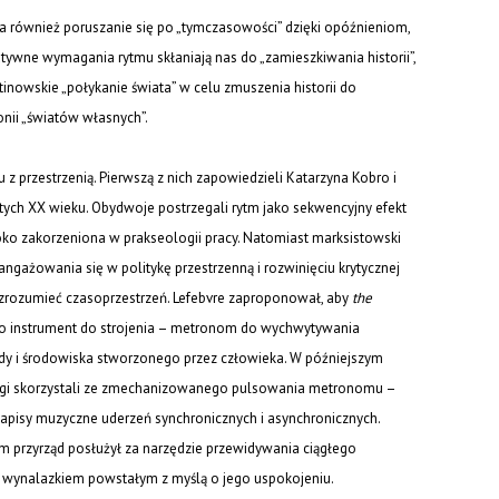
wia również poruszanie się po „tymczasowości” dzięki opóźnieniom,
tywne wymagania rytmu skłaniają nas do „zamieszkiwania historii”,
tinowskie „połykanie świata” w celu zmuszenia historii do
nii „światów własnych”.
 z przestrzenią. Pierwszą z nich zapowiedzieli Katarzyna Kobro i
tych XX wieku. Obydwoje postrzegali rytm jako sekwencyjny efekt
ęboko zakorzeniona w prakseologii pracy. Natomiast marksistowski
aangażowania się w politykę przestrzenną i rozwinięciu krytycznej
by zrozumieć czasoprzestrzeń. Lefebvre zaproponował, aby
the
jako instrument do strojenia – metronom do wychwytywania
rody i środowiska stworzonego przez człowieka. W późniejszym
yanagi skorzystali ze zmechanizowanego pulsowania metronomu –
pisy muzyczne uderzeń synchronicznych i asynchronicznych.
 przyrząd posłużył za narzędzie przewidywania ciągłego
ę wynalazkiem powstałym z myślą o jego uspokojeniu.