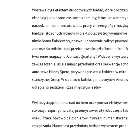
Wystawa była efektem długotrwałych badań, które postrzega
ekspozycji pokazane zostały przedmioty, filmy i dokumenty
narzędziami do monitorowania pracy, choreografią i muzyk
bardziej złożonych rytmów. Projekt połaczył trójwymiarow
filmie Jeana Painlevego, pozwolił ponownie odkryć pływanie
zaprosił do refleksji nad przełomową książką Simone Forti
H
tworzenie magazynu „Contact Quarterly”. Widzowie wystawy p
zawłaszczenia, ucieleśniając przedmiot oraz sekwencję sc
autorstwa Nancy Spero, przywołujące wątki kobiece w mitolog
starożytnej Grecji. W oparciu o kolekcję meteorytów Andrew 
odległej przestrzeni i czas międzygwiezdny.
Wykorzystując badania nad ruchem oraz pomiar efektywności p
stworzyli zapis rytmu całej przemysłowej siły roboczej, a 
wieku. Prace obydwojga pionierów inżynierii humanistyczn
zarządzania. Natomiast przedmioty będące wytworem produk