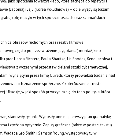
renu
jako spotkania towarzyskiego, które zachęca do repetycji i
wie (Japonia) i Jeju (Korea Południowa) – obie wyspy są bazami
gralną rolę muzyki w tych społecznościach oraz szamańskich
i.
chnice obrazów ruchomych oraz rzeźby filmowe
oidowej, często poprzez wrażenie „dygotania”, montaż, kino
 prac Hansa Richtera, Paula Sharitsa, Lis Rhodes, Kena Jacobsa i
wieństwa z wczesnymi przedstawicielami sztuki cybernetycznej,
antami wynajętymi przez firmę Olivetti, którzy prowadzili badania nad
zeniowe i ich znaczenie społeczne. Z kolei Suzanne Treister
ej. Ukazuje, w jaki sposób przyczyniła się do tego polityka, która
.
ie, stanowiły rysunki. Wynosiły one na pierwszy plan gramatykę
zna i złożona optycznie. Zapisy graficzne (także w postaci tekstu)
hm, Wadada Leo Smith i Samson Young, występowały tu w