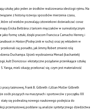
ją sztukę jako jeden ze środków realizowania ideologii rytmu. Na
 związane z historią rozwoju sposobów mierzenia czasu,
ą, które od wieków pozwalają człowiekowi doświadczać coraz
e mapy Ericka Beltrána z tańcem mięczaków w surrealistycznym
 jako formę sztuki, dzięki pracom Francisca Camacho Herrery, i
andbook in Motion
(Podręcznik w ruchu) oraz jej wkładem w
rzekonali się ponadto, jak Jimmy Robert zmienił rolę
hodzenia Duchampa. Ujrzeli wyobrażenia Menad (bachantek)
ii, kult Dionizosa i ekstatyczne pożądanie przenikające sztukę
S. Yanga, mieli okazję przekonać się, czym jest materialność
racy taśmowej, Frank B. Gilbreth i Lillian Moller Gilbreth
także osób piszących na maszynach i sportowców z początku XX
ej stały się podwaliną nowego naukowego podejścia do
cji przemysłowej poddane są analizie syntetycznego dziedzictwa