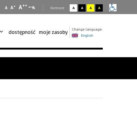
++
A
+
A
A
A
:
Kontrast:
A
A
A
A
Change language:
dostępność
moje zasoby
English