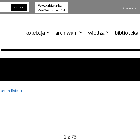
Wyszukiwarka
Szukaj
Czcionka
zaawansowana
kolekcja
archiwum
wiedza
biblioteka
zeum Rytmu
1
z
75