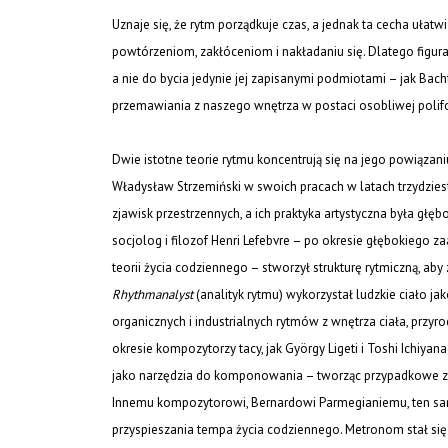
Uznaje się, że rytm porządkuje czas, a jednak ta cecha ułat
powtórzeniom, zakłóceniom i nakładaniu się. Dlatego figura
a nie do bycia jedynie jej zapisanymi podmiotami – jak Bach
przemawiania z naszego wnętrza w postaci osobliwej polifo
Dwie istotne teorie rytmu koncentrują się na jego powiązaniu
Władysław Strzemiński w swoich pracach w latach trzydzies
zjawisk przestrzennych, a ich praktyka artystyczna była gł
socjolog i filozof Henri Lefebvre – po okresie głębokiego z
teorii życia codziennego – stworzył strukturę rytmiczną, a
Rhythmanalyst
(analityk rytmu) wykorzystał ludzkie ciało 
organicznych i industrialnych rytmów z wnętrza ciała, przy
okresie kompozytorzy tacy, jak György Ligeti i Toshi Ichi
jako narzędzia do komponowania – tworząc przypadkowe za
Innemu kompozytorowi, Bernardowi Parmegianiemu, ten sam
przyspieszania tempa życia codziennego. Metronom stał si