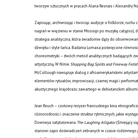
tworzyw sztucznych w pracach Alana Resnais i Alexandry Nav
Zapisując, archiwizując i tworząc audycje o folklorze, ruchu
nagrań w więzieniu w stanie Missisipi po muzykę calypso),
strategia analityczna, która świadomie dąży do obserwowani
dźwięku i style tańca. Badania Lomaxa poświęcone równośc
choreometryki – dwóch metod analitycznych badających zw
artystyczną. W filmie
Shopping Bag Spirits and Freeway Fetis
McCollough nawiązuje dialog z afroamerykańskimi artystami
elementów rytuałów, improwizacji, czarnej magii i perform
akustycznego krajobrazu zawartego w debiutanckim albumie 
Jean Rouch – czołowy reżyser francuskiego kina etnografic
różnorodności i znaczenie struktur rytmicznych, jakie wyst
Downeya zatytułowana
The Laughing Alligator
(Śmiejący się
stanowi zapis doświadczeń zebranych w czasie rodzinneg