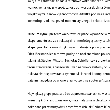
swój film i prowadzi badania terenowe wokół koncepcji
Ref
wzmocnienia więzi w społecznościach wyspiarskich na Okina
wojskowymi Stanów Zjednoczonych. Artystka podkreśla inte
kosmologii z okresu przed-modernistycznego i dekolonizacj
Muzeum Rytmu prezentowało również prace wykonane w te
eksperymentujące ze strukturą kina i morfologią taśmy celul
eksperymentalne oraz dotykową wizualność – jak w przypadku
Ericki Beckman. Ich filmowe podejście nosi znamiona pokre
takimi jak Stephen Willats i Nicholas Schöffer czy z projekt
teorią sterowania, analizowali układ nerwowy, systemy oblic
odkryła historię powstania cybernetyki i techniki komputerow
dała im narzędzia do wywierania wpływu na społeczeństwa
Największą grupę prac, spośród zaprezentowanych na wystaw
wizualną, która jest dźwiękowa, matematyczna, architektonic
dokonane przez muzyków i artystów, takich jak Gerhard Rü