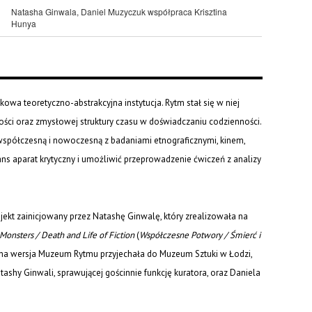
Natasha Ginwala, Daniel Muzyczuk współpraca Krisztina
Hunya
owa teoretyczno-abstrakcyjna instytucja. Rytm stał się w niej
i oraz zmysłowej struktury czasu w doświadczaniu codzienności.
 współczesną i nowoczesną z badaniami etnograficznymi, kinem,
s aparat krytyczny i umożliwić przeprowadzenie ćwiczeń z analizy
ojekt zainicjowany przez Natashę Ginwalę, który zrealizowała na
onsters / Death and Life of Fiction
(
Współczesne Potwory / Śmierć i
ona wersja Muzeum Rytmu przyjechała do Muzeum Sztuki w Łodzi,
ashy Ginwali, sprawującej gościnnie funkcję kuratora, oraz Daniela