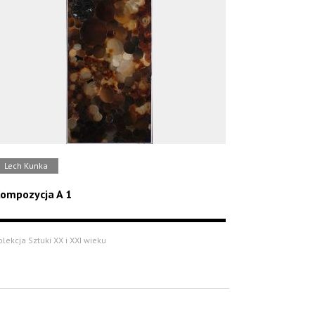
Lech Kunka
ompozycja A 1
olekcja Sztuki XX i XXI wieku