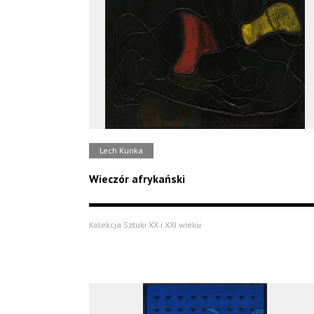
Lech Kunka
Wieczór afrykański
Kolekcja Sztuki XX i XXI wieku