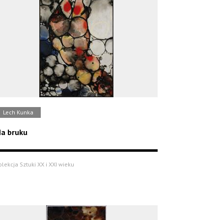
Lech Kunka
a bruku
olekcja Sztuki XX i XXI wieku