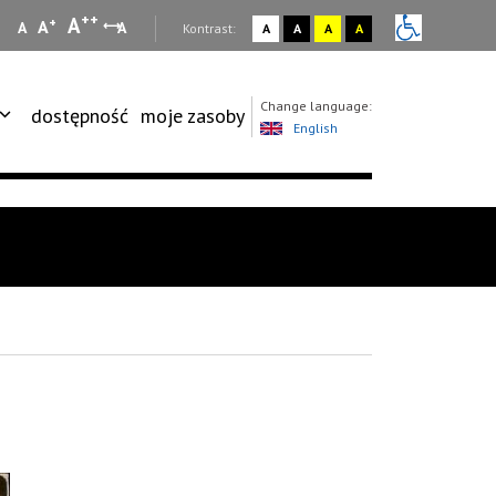
++
A
+
A
A
A
:
Kontrast:
A
A
A
A
Change language:
dostępność
moje zasoby
English