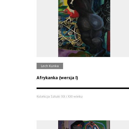
Lech Kunka
Afrykanka (wersja I)
Kolekcja Sztuki XX i XXI wieku