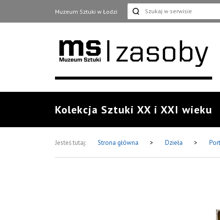
Muzeum Sztuki w Łodzi
Kolekcja Sztuki XX i XXI wieku
Jesteś tutaj:
Strona główna
>
Dzieła
>
Port