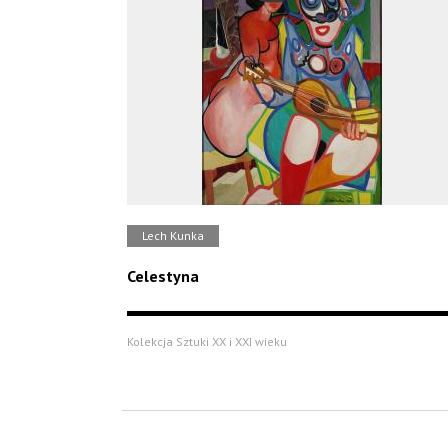
Lech Kunka
Celestyna
Kolekcja Sztuki XX i XXI wieku