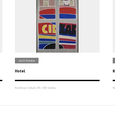
Lech Kunka
Hotel
K
Kolekcja Sztuki XX i XXI wieku
K