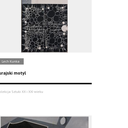
Lech Kunka
urajski motyl
olekcja Sztuki XX i XXI wieku