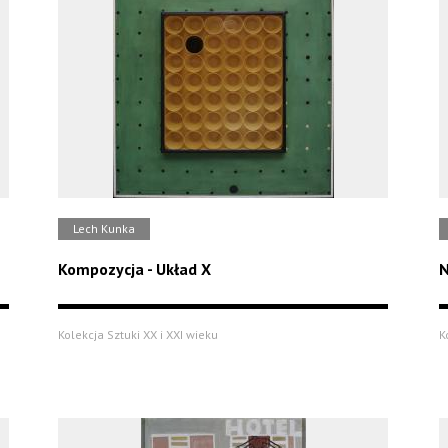
Lech Kunka
Kompozycja - Układ X
N
Kolekcja Sztuki XX i XXI wieku
K