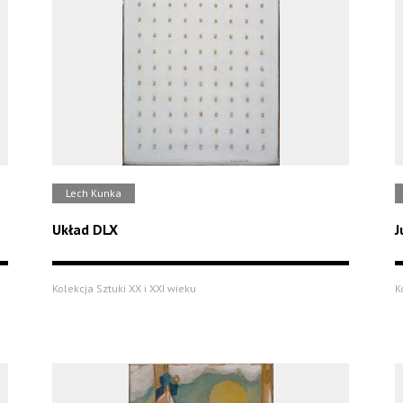
Lech Kunka
Układ DLX
J
Kolekcja Sztuki XX i XXI wieku
K