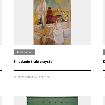
Lech Kunka
Śniadanie traktorzysty
K
Kolekcja Sztuki XX i XXI wieku
K