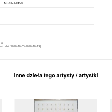
MS/SN/M/459
eka
 w Łodzi [2020-10-05-2020-10-19]
Inne dzieła tego artysty / artystki