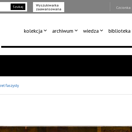
Wyszukiwarka
Szukaj
Czcionka
zaawansowana
kolekcja
archiwum
wiedza
biblioteka
ret faszysty