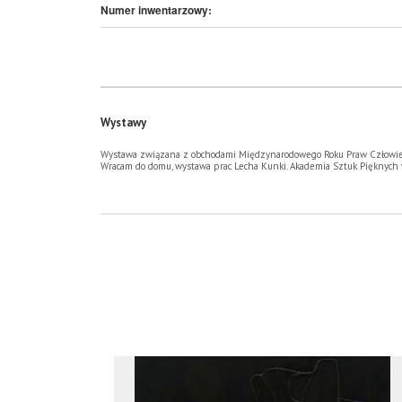
Numer inwentarzowy:
Wystawy
Wystawa związana z obchodami Międzynarodowego Roku Praw Człowi
Wracam do domu, wystawa prac Lecha Kunki. Akademia Sztuk Pięknych