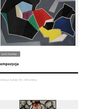
Lech Kunka
ompozycja
olekcja Sztuki XX i XXI wieku