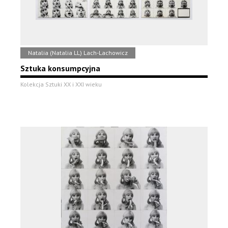
Natalia (Natalia LL) Lach-Lachowicz
Sztuka konsumpcyjna
Kolekcja Sztuki XX i XXI wieku