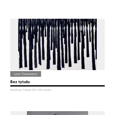
Leon Tarasewicz
Bez tytułu
Kolekcja Sztuki XX i XXI wieku