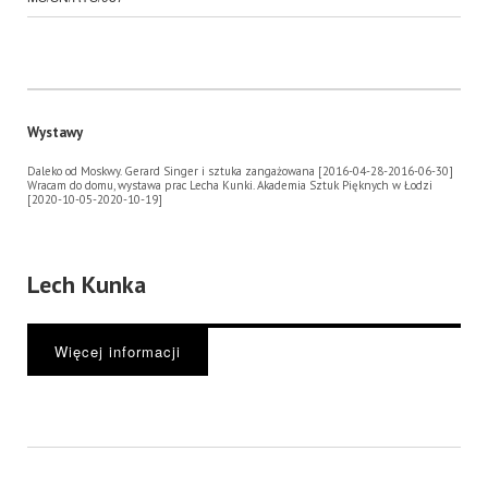
Wystawy
Daleko od Moskwy. Gerard Singer i sztuka zangażowana [2016-04-28-2016-06-30]
Wracam do domu, wystawa prac Lecha Kunki. Akademia Sztuk Pięknych w Łodzi
[2020-10-05-2020-10-19]
Lech Kunka
Więcej informacji