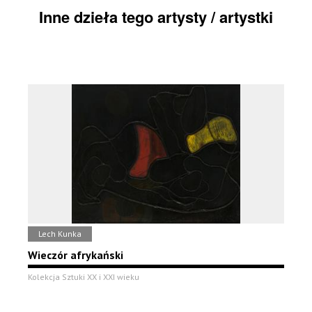
Inne dzieła tego artysty / artystki
Lech Kunka
Wieczór afrykański
Kolekcja Sztuki XX i XXI wieku