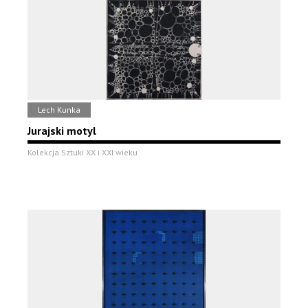
Lech Kunka
Jurajski motyl
Kolekcja Sztuki XX i XXI wieku