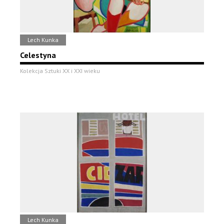
Lech Kunka
Celestyna
Kolekcja Sztuki XX i XXI wieku
Lech Kunka