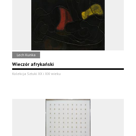
Lech Kunka
Wieczór afrykański
Kolekcja Sztuki XX i XXI wieku