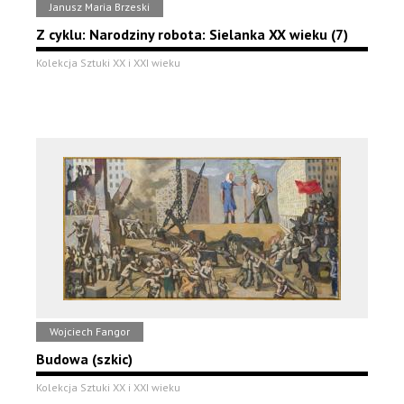
Janusz Maria Brzeski
Z cyklu: Narodziny robota: Sielanka XX wieku (7)
Kolekcja Sztuki XX i XXI wieku
Wojciech Fangor
Budowa (szkic)
Kolekcja Sztuki XX i XXI wieku