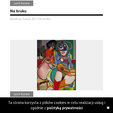
Lech Kunka
Na bruku
Kolekcja Sztuki XX i XXI wieku
Lech Kunka
Celestyna
Ta strona korzysta z plików cookies w celu realizacji usług i
zgodnie z
polityką prywatności
Kolekcja Sztuki XX i XXI wieku