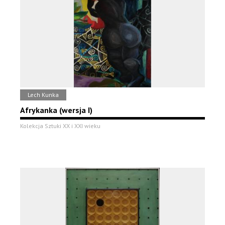
Lech Kunka
Afrykanka (wersja I)
Kolekcja Sztuki XX i XXI wieku