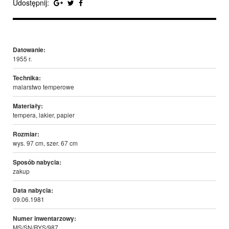
Udostępnij:
Datowanie:
1955 r.
Technika:
malarstwo temperowe
Materiały:
tempera, lakier, papier
Rozmiar:
wys. 97 cm, szer. 67 cm
Sposób nabycia:
zakup
Data nabycia:
09.06.1981
Numer inwentarzowy:
MS/SN/RYS/987