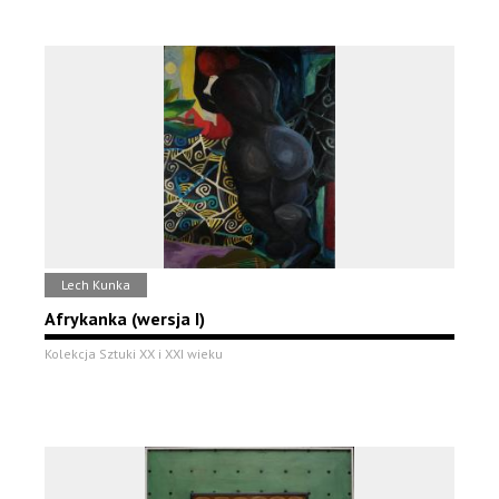
Lech Kunka
Afrykanka (wersja I)
Kolekcja Sztuki XX i XXI wieku