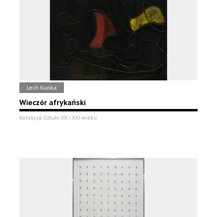
Lech Kunka
Wieczór afrykański
Kolekcja Sztuki XX i XXI wieku