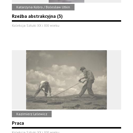
Katarzyna Kobro / Bolesław Utkin
Rzeźba abstrakcyjna (3)
Kolekcja Sztuki XX i XXI wieku
Kazimierz Lelewicz
Praca
Kolekcja Sztuki XX i XXI wieku