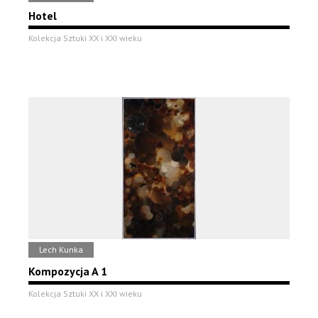
Hotel
Kolekcja Sztuki XX i XXI wieku
Lech Kunka
Kompozycja A 1
Kolekcja Sztuki XX i XXI wieku