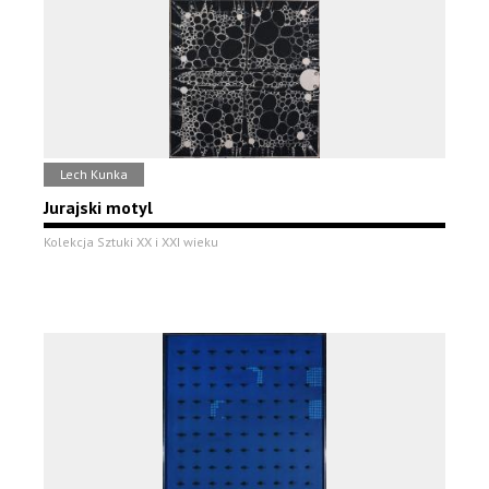
Lech Kunka
Jurajski motyl
Kolekcja Sztuki XX i XXI wieku