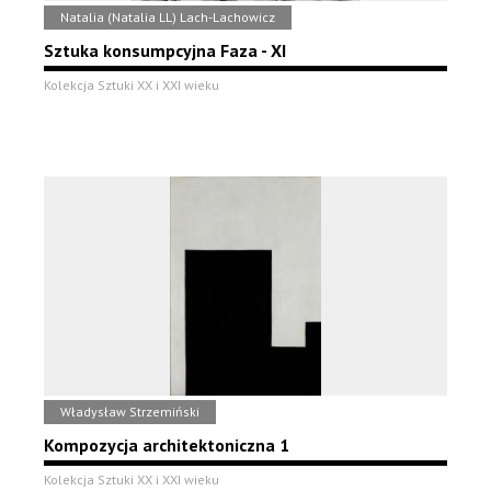
Natalia (Natalia LL) Lach-Lachowicz
Sztuka konsumpcyjna Faza - XI
Kolekcja Sztuki XX i XXI wieku
Władysław Strzemiński
Kompozycja architektoniczna 1
Kolekcja Sztuki XX i XXI wieku