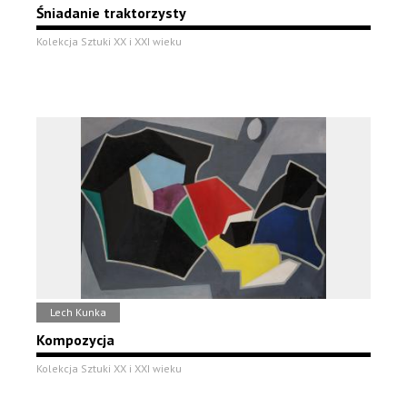
Śniadanie traktorzysty
Kolekcja Sztuki XX i XXI wieku
Lech Kunka
Kompozycja
Kolekcja Sztuki XX i XXI wieku