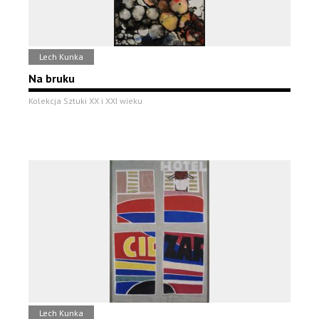
Lech Kunka
Na bruku
Kolekcja Sztuki XX i XXI wieku
Lech Kunka