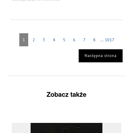
...
1
2
3
4
5
6
7
8
1017
Następna strona
Zobacz także