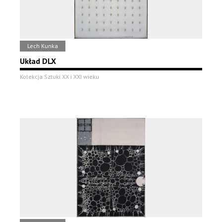
Lech Kunka
Układ DLX
Kolekcja Sztuki XX i XXI wieku