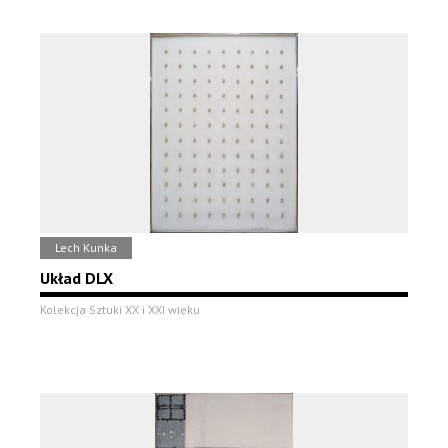
Lech Kunka
Układ DLX
Kolekcja Sztuki XX i XXI wieku