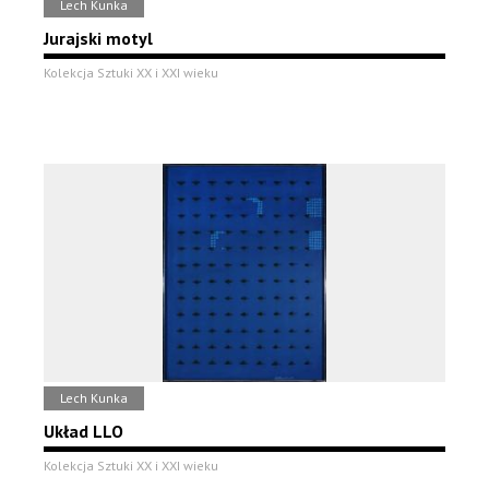
Lech Kunka
Jurajski motyl
Kolekcja Sztuki XX i XXI wieku
Lech Kunka
Układ LLO
Kolekcja Sztuki XX i XXI wieku