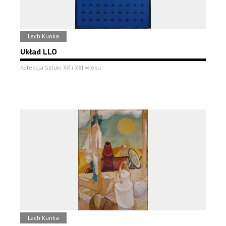
Lech Kunka
Układ LLO
Kolekcja Sztuki XX i XXI wieku
Lech Kunka