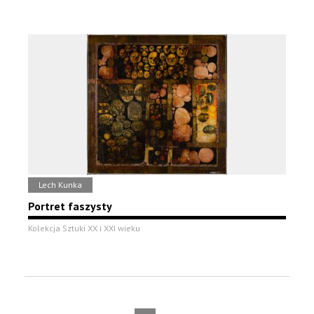
Lech Kunka
Portret faszysty
Kolekcja Sztuki XX i XXI wieku