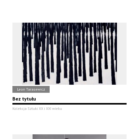
Leon Tarasewicz
Bez tytułu
Kolekcja Sztuki XX i XXI wieku