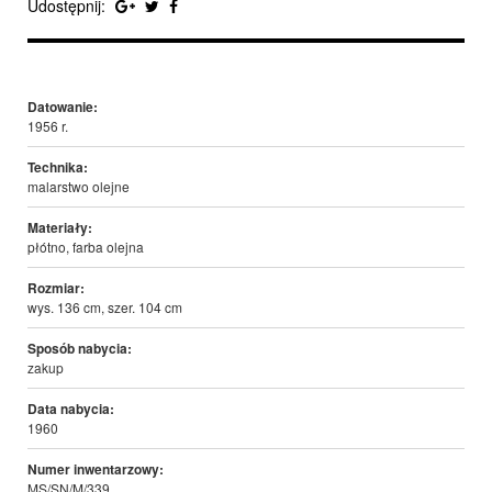
Udostępnij:
Datowanie:
1956 r.
Technika:
malarstwo olejne
Materiały:
płótno, farba olejna
Rozmiar:
wys. 136 cm, szer. 104 cm
Sposób nabycia:
zakup
Data nabycia:
1960
Numer inwentarzowy:
MS/SN/M/339