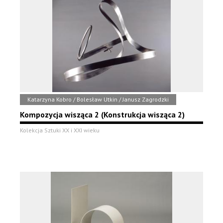
Katarzyna Kobro / Bolesław Utkin / Janusz Zagrodzki
Kompozycja wisząca 2 (Konstrukcja wisząca 2)
Kolekcja Sztuki XX i XXI wieku