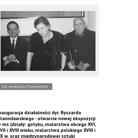
Fot. Anatoliusz Pasierbiński
nauguracja działalności dyr. Ryszarda
tanisławskiego - otwarcie nowej ekspozycji
 ms (działy: gotyku, malarstwa obcego XVI,
VII i XVIII wieku, malarstwa polskiego XVIII i
X w. oraz międzynarodowej sztuki