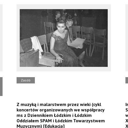
Zasób
Z muzyką i malarstwem przez wieki (cykl
I
koncertów organizowanych we współpracy
S
ms z Dziennikiem Łódzkim i Łódzkim
w
Oddziałem SPAM i Łódzkim Towarzystwem
X
Muzycznym) [Edukacja]
X