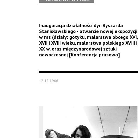
Inauguracja działalności dyr. Ryszarda
Stanisławskiego - otwarcie nowej ekspozycji
w ms (działy: gotyku, malarstwa obcego XVI,
XVII i XVIII wieku, malarstwa polskiego XVIII i
XX w. oraz międzynarodowej sztuki
nowoczesnej [Konferencja prasowa]
12.12.1966