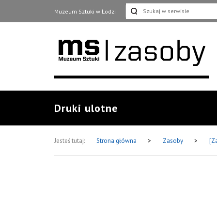
Muzeum Sztuki w Łodzi
Druki ulotne
Jesteś tutaj:
Strona główna
>
Zasoby
>
[Z