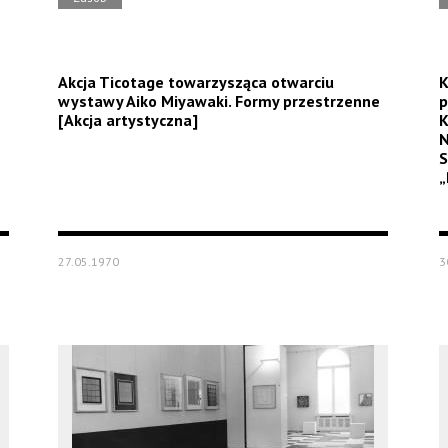
Akcja Ticotage towarzysząca otwarciu
K
wystawy Aiko Miyawaki. Formy przestrzenne
p
[Akcja artystyczna]
K
N
S
„
27.05.1970
3