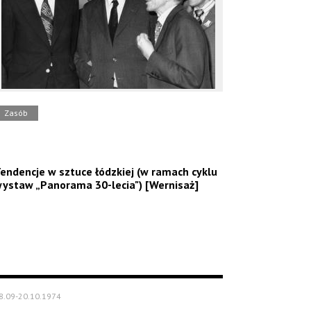
Zasób
endencje w sztuce łódzkiej (w ramach cyklu
ystaw „Panorama 30-lecia") [Wernisaż]
8.09-20.10.1974