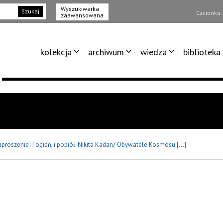
Wyszukiwarka
Szukaj
Czcionka
zaawansowana
kolekcja
archiwum
wiedza
biblioteka
aproszenie] I ogień, i popiół. Nikita Kadan/ Obywatele Kosmosu [...]