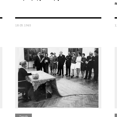
n
18.05.1965
1
Zasób