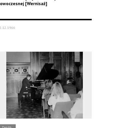
owoczesnej [Wernisaż]
2.12.1966
Zasób