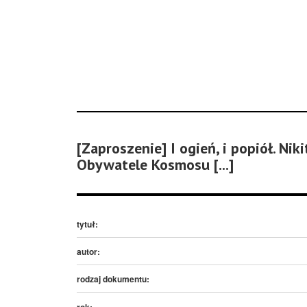
[Zaproszenie] I ogień, i popiół. Nik
Obywatele Kosmosu [...]
tytuł:
autor:
rodzaj dokumentu:
rok: