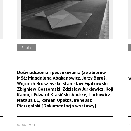
Zasób
Doświadczenia i poszukiwania (ze zbiorów
T
MSŁ: Magdalena Abakanowicz, Jerzy Bereś,
w
Wojciech Bruszewski, Stanisław Fijałkowski,
Zbigniew Gostomski, Zdzisław Jurkiewicz, Koji
Kamoji, Edward Krasiński, Andrzej Lachowicz,
Natalia LL, Roman Opałka, Ireneusz
Pierzgalski [Dokumentacja wystawy]
02.06.1974
2