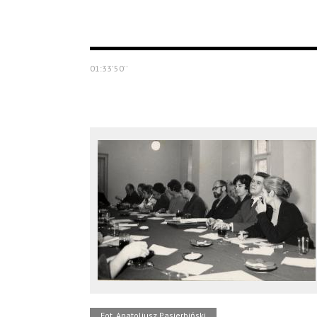
01:33'50''
Fot. Anatoliusz Pasierbiński