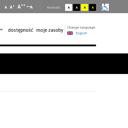
++
A
+
A
A
A
:
Kontrast:
A
A
A
A
Change language:
dostępność
moje zasoby
English