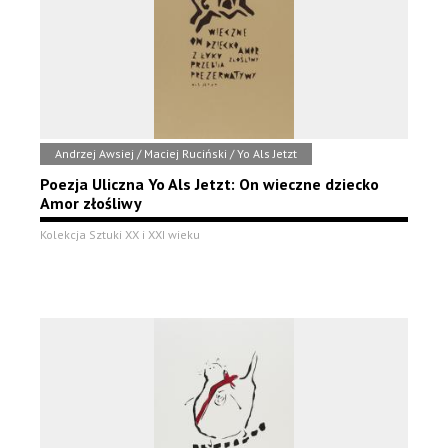
Andrzej Awsiej / Maciej Ruciński / Yo Als Jetzt
Poezja Uliczna Yo Als Jetzt: On wieczne dziecko
Amor złośliwy
Kolekcja Sztuki XX i XXI wieku