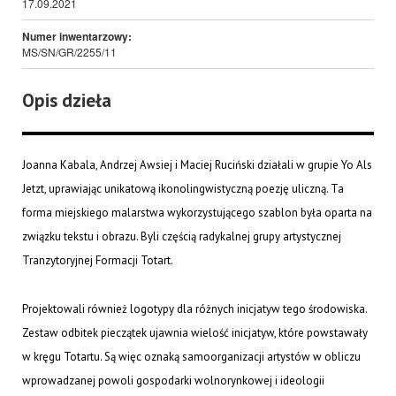
17.09.2021
Numer inwentarzowy:
MS/SN/GR/2255/11
Opis dzieła
Joanna Kabala, Andrzej Awsiej i Maciej Ruciński działali w grupie Yo Als
Jetzt, uprawiając unikatową ikonolingwistyczną poezję uliczną. Ta
forma miejskiego malarstwa wykorzystującego szablon była oparta na
związku tekstu i obrazu. Byli częścią radykalnej grupy artystycznej
Tranzytoryjnej Formacji Totart.
Projektowali również logotypy dla różnych inicjatyw tego środowiska.
Zestaw odbitek pieczątek ujawnia wielość inicjatyw, które powstawały
w kręgu Totartu. Są więc oznaką samoorganizacji artystów w obliczu
wprowadzanej powoli gospodarki wolnorynkowej i ideologii