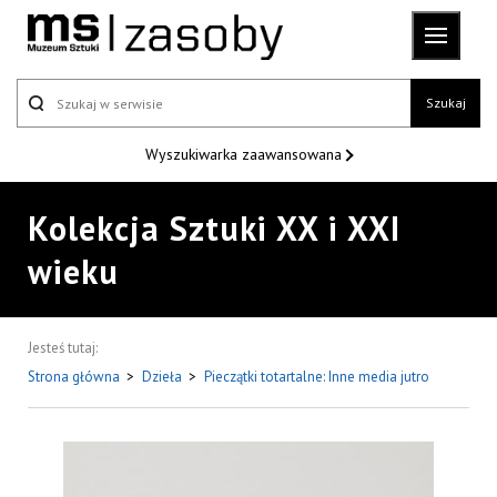
Szukaj
Wyszukiwarka
zaawansowana
Kolekcja Sztuki XX i XXI
wieku
Jesteś tutaj:
Strona główna
>
Dzieła
>
Pieczątki totartalne: Inne media jutro