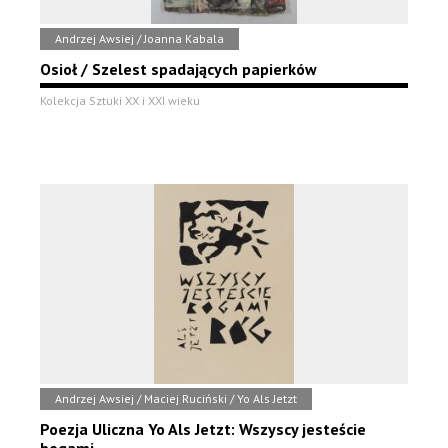
Andrzej Awsiej / Joanna Kabala
Osioł / Szelest spadających papierków
Kolekcja Sztuki XX i XXI wieku
Andrzej Awsiej / Maciej Ruciński / Yo Als Jetzt
Poezja Uliczna Yo Als Jetzt: Wszyscy jesteście
bogami