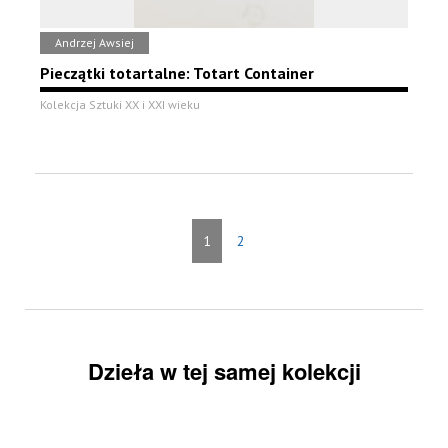
Andrzej Awsiej
Pieczątki totartalne: Totart Container
Kolekcja Sztuki XX i XXI wieku
1
2
Dzieła w tej samej kolekcji