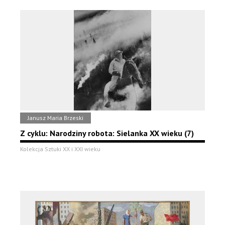
Janusz Maria Brzeski
Z cyklu: Narodziny robota: Sielanka XX wieku (7)
Kolekcja Sztuki XX i XXI wieku