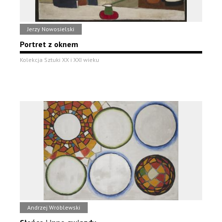
Jerzy Nowosielski
Portret z oknem
Kolekcja Sztuki XX i XXI wieku
Andrzej Wróblewski