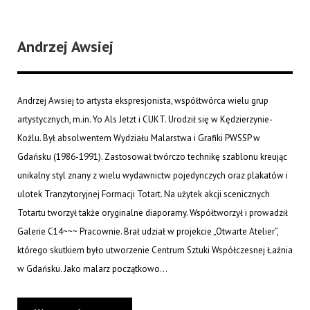
Andrzej Awsiej
Andrzej Awsiej to artysta ekspresjonista, współtwórca wielu grup
artystycznych, m.in. Yo Als Jetzt i CUKT. Urodził się w Kędzierzynie-
Koźlu. Był absolwentem Wydziału Malarstwa i Grafiki PWSSP w
Gdańsku (1986-1991). Zastosował twórczo technikę szablonu kreując
unikalny styl znany z wielu wydawnictw pojedynczych oraz plakatów i
ulotek Tranzytoryjnej Formacji Totart. Na użytek akcji scenicznych
Totartu tworzył także oryginalne diaporamy. Współtworzył i prowadził
Galerie C14~~~ Pracownie. Brał udział w projekcie „Otwarte Atelier”,
którego skutkiem było utworzenie Centrum Sztuki Współczesnej Łaźnia
w Gdańsku. Jako malarz początkowo...