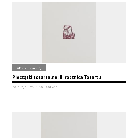
Andrzej Awsiej
Pieczątki totartalne: III rocznica Totartu
Kolekcja Sztuki XX i XXI wieku