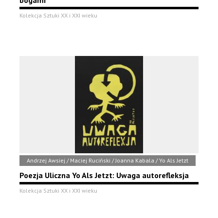
Kolekcja Sztuki XX i XXI wieku
Andrzej Awsiej / Maciej Ruciński / Joanna Kabala / Yo Als Jetzt
Poezja Uliczna Yo Als Jetzt: Uwaga autorefleksja
Kolekcja Sztuki XX i XXI wieku