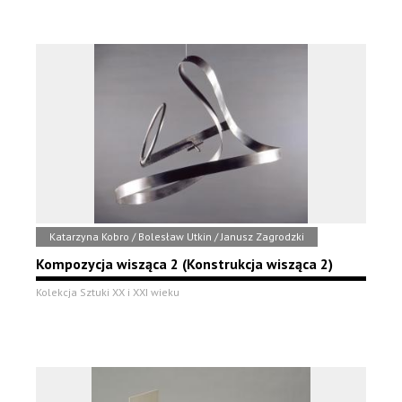
Katarzyna Kobro / Bolesław Utkin / Janusz Zagrodzki
Kompozycja wisząca 2 (Konstrukcja wisząca 2)
Kolekcja Sztuki XX i XXI wieku