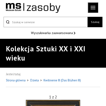
Szukaj
Wyszukiwarka
zaawansowana
Kolekcja Sztuki XX i XXI
wieku
Jesteś tutaj:
Strona główna
>
Dzieła
>
Kwitnienie III (Das Blühen III)
1
z
2