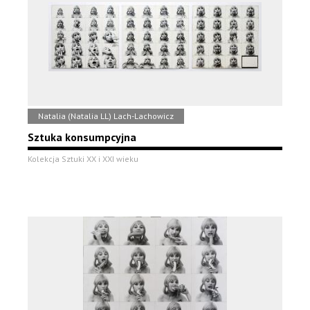
Natalia (Natalia LL) Lach-Lachowicz
Sztuka konsumpcyjna
Kolekcja Sztuki XX i XXI wieku