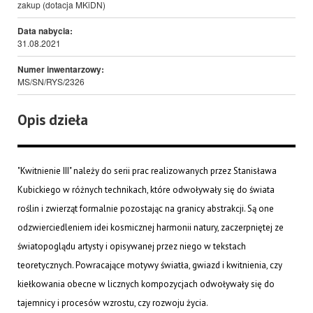
zakup (dotacja MKiDN)
Data nabycia:
31.08.2021
Numer inwentarzowy:
MS/SN/RYS/2326
Opis dzieła
"Kwitnienie III" należy do serii prac realizowanych przez Stanisława
Kubickiego w różnych technikach, które odwoływały się do świata
roślin i zwierząt formalnie pozostając na granicy abstrakcji. Są one
odzwierciedleniem idei kosmicznej harmonii natury, zaczerpniętej ze
światopoglądu artysty i opisywanej przez niego w tekstach
teoretycznych. Powracające motywy światła, gwiazd i kwitnienia, czy
kiełkowania obecne w licznych kompozycjach odwoływały się do
tajemnicy i procesów wzrostu, czy rozwoju życia.