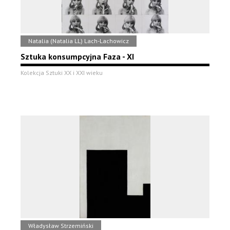
Natalia (Natalia LL) Lach-Lachowicz
Sztuka konsumpcyjna Faza - XI
Kolekcja Sztuki XX i XXI wieku
Władysław Strzemiński