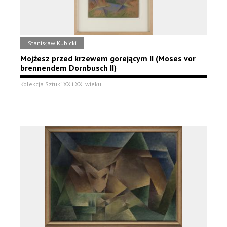
Stanisław Kubicki
Mojżesz przed krzewem gorejącym II (Moses vor
brennendem Dornbusch II)
Kolekcja Sztuki XX i XXI wieku