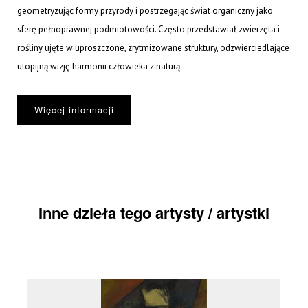
geometryzując formy przyrody i postrzegając świat organiczny jako
sferę pełnoprawnej podmiotowości. Często przedstawiał zwierzęta i
rośliny ujęte w uproszczone, zrytmizowane struktury, odzwierciedlające
utopijną wizję harmonii człowieka z naturą.
Więcej informacji
Inne dzieła tego artysty / artystki