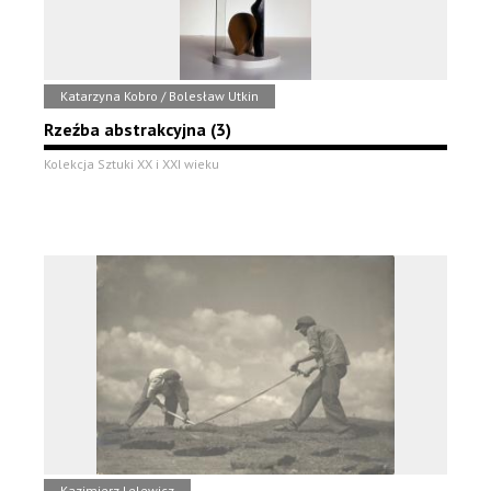
Katarzyna Kobro / Bolesław Utkin
Rzeźba abstrakcyjna (3)
Kolekcja Sztuki XX i XXI wieku
Kazimierz Lelewicz