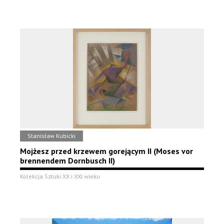
Stanisław Kubicki
Mojżesz przed krzewem gorejącym II (Moses vor
brennendem Dornbusch II)
Kolekcja Sztuki XX i XXI wieku