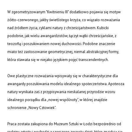
W zgeometryzowanym "Kwitnieniu III" dodatkowo pojawia się motyw
żółto-czerwonego, jakby świetlistego krzyża, co wiązało rozważania
nad źródłem życia, cyklami natury z chrześcijaństwem. Kubicki
podobnie, jak wielu awangardzistów, łączył wątki chrześcijańskie, z
teozofią i poszukiwaniem nowej duchowości. Podobne znaczenie
miało też zastosowanie geometrycznej, niemal abstrakcyjnej formy,
która stawała się w niejako językiem pojęć transcendentnych.
Owe plastyczne rozważania wpisywały się w charakterystyczne dla
awangardy poszukiwania modelu idealnego społeczeństwa. Apoteoza
natury wynikała zaś z przypisywania nieskalanej przyrodzie wzoru
idealnego porządku dla „nowej wspólnoty”, w której znajdzie
schronienie „Nowy Człowiek”.
​Praca została zakupiona do Muzeum Sztuki w Łodzi bezpośrednio od
rodziny artysty i pochodzi z szerszego zespołu dzieł, które znajdują się