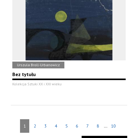
Urszula Broll-Urbanowicz
Bez tytułu
Kolekcja Sztuki XX i XXI wieku
...
1
2
3
4
5
6
7
8
10