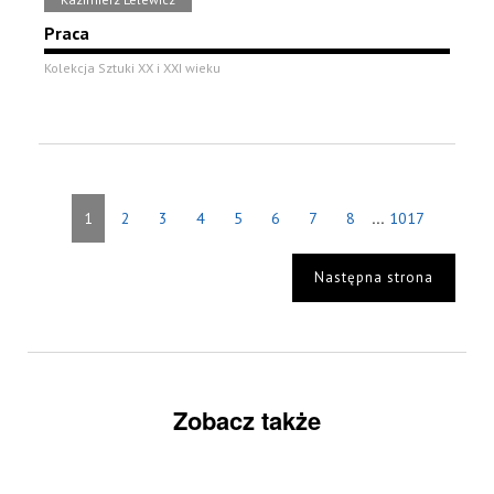
Praca
Kolekcja Sztuki XX i XXI wieku
...
1
2
3
4
5
6
7
8
1017
Następna strona
Zobacz także