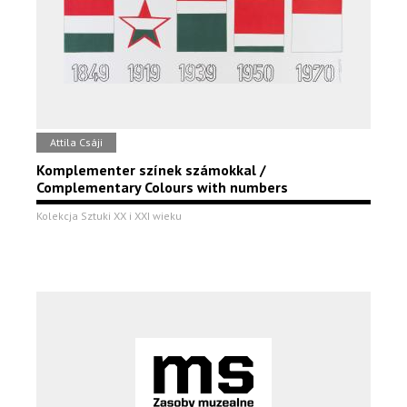
Attila Csáji
Komplementer színek számokkal /
Complementary Colours with numbers
Kolekcja Sztuki XX i XXI wieku