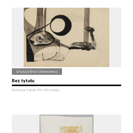
Urszula Broll-Urbanowicz
Bez tytułu
Kolekcja Sztuki XX i XXI wieku