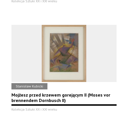
Kolekcja Sztuki XX i XXI wieku
Stanisław Kubicki
Mojżesz przed krzewem gorejącym II (Moses vor
brennendem Dornbusch II)
Kolekcja Sztuki XX i XXI wieku