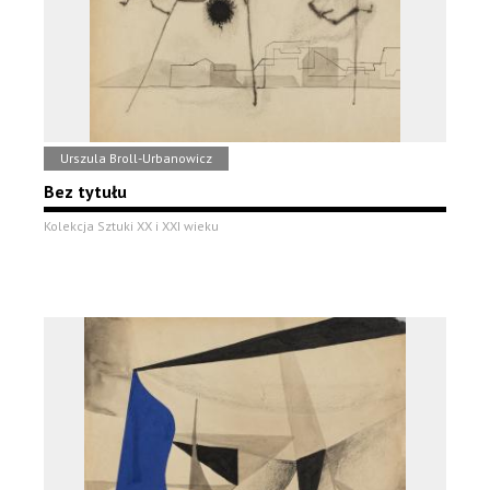
Urszula Broll-Urbanowicz
Bez tytułu
Kolekcja Sztuki XX i XXI wieku