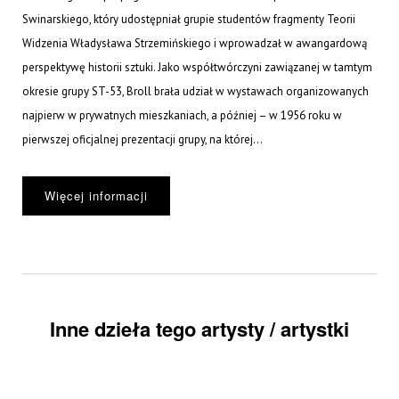
Swinarskiego, który udostępniał grupie studentów fragmenty Teorii
Widzenia Władysława Strzemińskiego i wprowadzał w awangardową
perspektywę historii sztuki. Jako współtwórczyni zawiązanej w tamtym
okresie grupy ST-53, Broll brała udział w wystawach organizowanych
najpierw w prywatnych mieszkaniach, a później – w 1956 roku w
pierwszej oficjalnej prezentacji grupy, na której...
Więcej informacji
Inne dzieła tego artysty / artystki