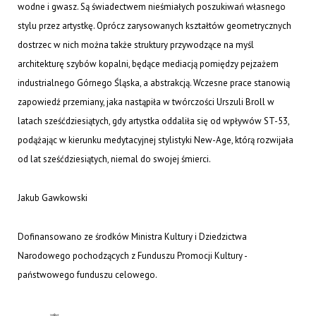
wodne i gwasz. Są świadectwem nieśmiałych poszukiwań własnego
stylu przez artystkę. Oprócz zarysowanych kształtów geometrycznych
dostrzec w nich można także struktury przywodzące na myśl
architekturę szybów kopalni, będące mediacją pomiędzy pejzażem
industrialnego Górnego Śląska, a abstrakcją. Wczesne prace stanowią
zapowiedź przemiany, jaka nastąpiła w twórczości Urszuli Broll w
latach sześćdziesiątych, gdy artystka oddaliła się od wpływów ST-53,
podążając w kierunku medytacyjnej stylistyki New-Age, którą rozwijała
od lat sześćdziesiątych, niemal do swojej śmierci.
Jakub Gawkowski
Dofinansowano ze środków Ministra Kultury i Dziedzictwa
Narodowego pochodzących z Funduszu Promocji Kultury -
państwowego funduszu celowego.