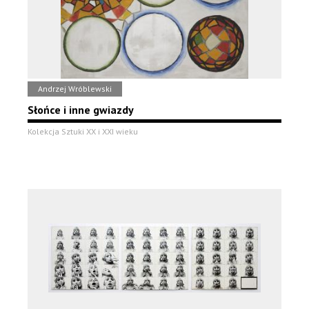
Andrzej Wróblewski
Słońce i inne gwiazdy
Kolekcja Sztuki XX i XXI wieku