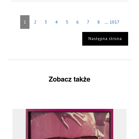
...
1
2
3
4
5
6
7
8
1017
Następna strona
Zobacz także