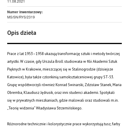
11.08.2021
Numer inwentarzowy:
MS/SN/RYS/2319
Opis dzieła
Prace z lat 1953–1958 ukazują transformację sztuki i metody twórczej
artystki. W czasie, gdy Urszula Broll studiowała w filii Akademii Sztuk
Pięknych w Krakowie, mieszczącej się w Stalinogrodzie (dzisiejsze
Katowice), była także członkinią samokształceniowej grupy ST-53.
Grupę współtworzyli również Konrad Swinarski, Zdzisław Stanek, Maria
Obremba, Klaudiusz Jędrusik, oraz inni studenci akademii. Spotykali
się w prywatnych mieszkaniach, gdzie malowali oraz studiowali m.in.
„Teorię widzenia” Władysława Strzemińskiego.
Różnorodne technicznie i kolorystycznie prace wykorzystują tusz, farby