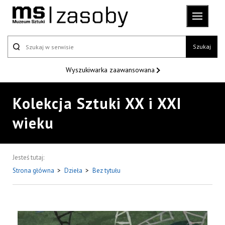
Szukaj
Wyszukiwarka
zaawansowana
Kolekcja Sztuki XX i XXI
wieku
Jesteś tutaj:
Strona główna
>
Dzieła
>
Bez tytułu