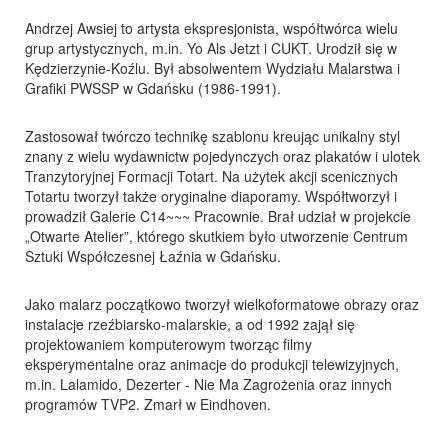
Andrzej Awsiej to artysta ekspresjonista, współtwórca wielu
grup artystycznych, m.in. Yo Als Jetzt i CUKT. Urodził się w
Kędzierzynie-Koźlu. Był absolwentem Wydziału Malarstwa i
Grafiki PWSSP w Gdańsku (1986-1991).
Zastosował twórczo technikę szablonu kreując unikalny styl
znany z wielu wydawnictw pojedynczych oraz plakatów i ulotek
Tranzytoryjnej Formacji Totart. Na użytek akcji scenicznych
Totartu tworzył także oryginalne diaporamy. Współtworzył i
prowadził Galerie C14~~~ Pracownie. Brał udział w projekcie
„Otwarte Atelier”, którego skutkiem było utworzenie Centrum
Sztuki Współczesnej Łaźnia w Gdańsku.
Jako malarz początkowo tworzył wielkoformatowe obrazy oraz
instalacje rzeźbiarsko-malarskie, a od 1992 zajął się
projektowaniem komputerowym tworząc filmy
eksperymentalne oraz animacje do produkcji telewizyjnych,
m.in. Lalamido, Dezerter - Nie Ma Zagrożenia oraz innych
programów TVP2. Zmarł w Eindhoven.