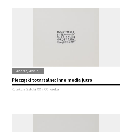
Andrzej Awsiej
Pieczątki totartalne: Inne media jutro
Kolekcja Sztuki XX i XXI wieku