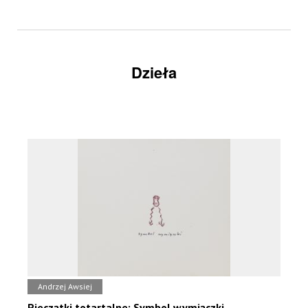
Dzieła
Andrzej Awsiej
Pieczątki totartalne: Symbol wymiączki