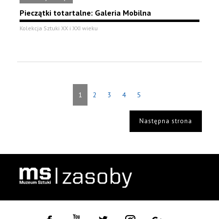
Pieczątki totartalne: Galeria Mobilna
Kolekcja Sztuki XX i XXI wieku
1
2
3
4
5
Następna strona