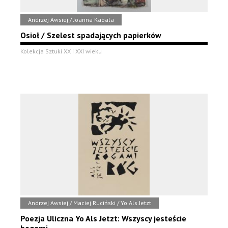
Andrzej Awsiej / Joanna Kabala
Osioł / Szelest spadających papierków
Kolekcja Sztuki XX i XXI wieku
Andrzej Awsiej / Maciej Ruciński / Yo Als Jetzt
Poezja Uliczna Yo Als Jetzt: Wszyscy jesteście
bogami