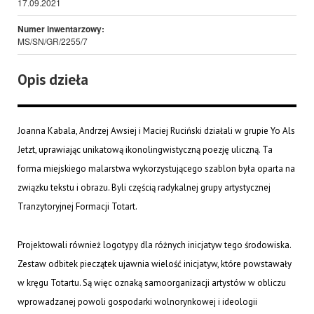
17.09.2021
Numer inwentarzowy:
MS/SN/GR/2255/7
Opis dzieła
Joanna Kabala, Andrzej Awsiej i Maciej Ruciński działali w grupie Yo Als
Jetzt, uprawiając unikatową ikonolingwistyczną poezję uliczną. Ta
forma miejskiego malarstwa wykorzystującego szablon była oparta na
związku tekstu i obrazu. Byli częścią radykalnej grupy artystycznej
Tranzytoryjnej Formacji Totart.
Projektowali również logotypy dla różnych inicjatyw tego środowiska.
Zestaw odbitek pieczątek ujawnia wielość inicjatyw, które powstawały
w kręgu Totartu. Są więc oznaką samoorganizacji artystów w obliczu
wprowadzanej powoli gospodarki wolnorynkowej i ideologii