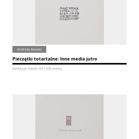
Andrzej Awsiej
Pieczątki totartalne: Inne media jutro
Kolekcja Sztuki XX i XXI wieku