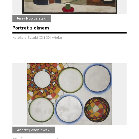
Jerzy Nowosielski
Portret z oknem
Kolekcja Sztuki XX i XXI wieku
Andrzej Wróblewski