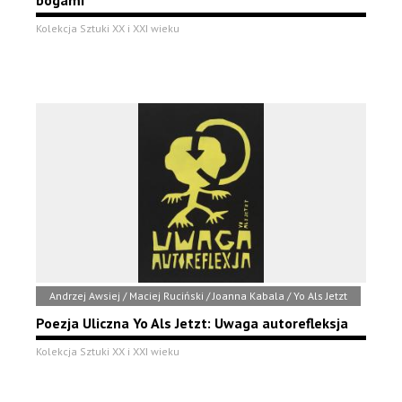
Kolekcja Sztuki XX i XXI wieku
Andrzej Awsiej / Maciej Ruciński / Joanna Kabala / Yo Als Jetzt
Poezja Uliczna Yo Als Jetzt: Uwaga autorefleksja
Kolekcja Sztuki XX i XXI wieku