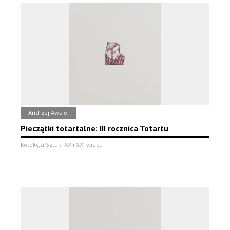
Andrzej Awsiej
Pieczątki totartalne: III rocznica Totartu
Kolekcja Sztuki XX i XXI wieku