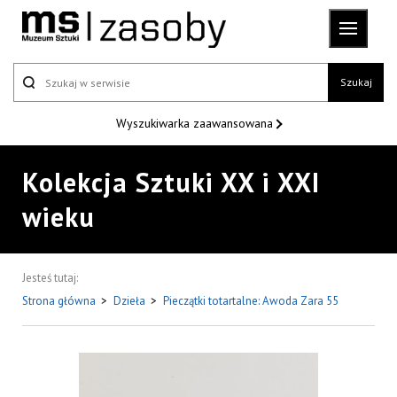
Szukaj
Wyszukiwarka
zaawansowana
Kolekcja Sztuki XX i XXI
wieku
Jesteś tutaj:
Strona główna
>
Dzieła
>
Pieczątki totartalne: Awoda Zara 55