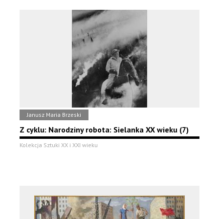
Janusz Maria Brzeski
Z cyklu: Narodziny robota: Sielanka XX wieku (7)
Kolekcja Sztuki XX i XXI wieku