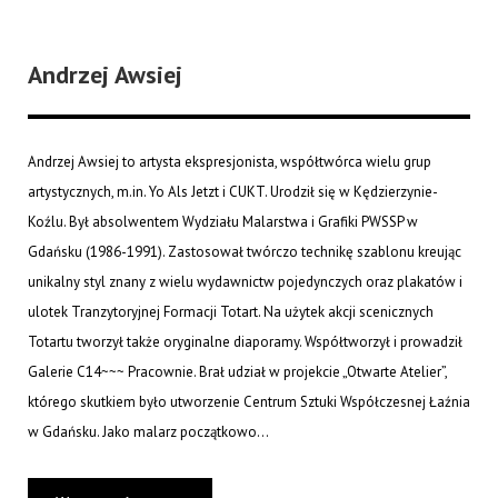
Andrzej Awsiej
Andrzej Awsiej to artysta ekspresjonista, współtwórca wielu grup
artystycznych, m.in. Yo Als Jetzt i CUKT. Urodził się w Kędzierzynie-
Koźlu. Był absolwentem Wydziału Malarstwa i Grafiki PWSSP w
Gdańsku (1986-1991). Zastosował twórczo technikę szablonu kreując
unikalny styl znany z wielu wydawnictw pojedynczych oraz plakatów i
ulotek Tranzytoryjnej Formacji Totart. Na użytek akcji scenicznych
Totartu tworzył także oryginalne diaporamy. Współtworzył i prowadził
Galerie C14~~~ Pracownie. Brał udział w projekcie „Otwarte Atelier”,
którego skutkiem było utworzenie Centrum Sztuki Współczesnej Łaźnia
w Gdańsku. Jako malarz początkowo...