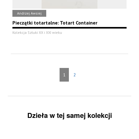
Andrzej Awsiej
Pieczątki totartalne: Totart Container
Kolekcja Sztuki XX i XXI wieku
1
2
Dzieła w tej samej kolekcji