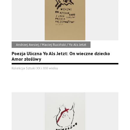
Andrzej Awsiej / Maciej Ruciński / Yo Als Jetzt
Poezja Uliczna Yo Als Jetzt: On wieczne dziecko
Amor złośliwy
Kolekcja Sztuki XX i XXI wieku