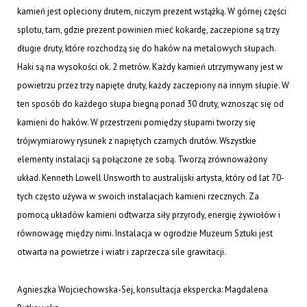
kamień jest opleciony drutem, niczym prezent wstążką. W górnej części
splotu, tam, gdzie prezent powinien mieć kokardę, zaczepione są trzy
długie druty, które rozchodzą się do haków na metalowych słupach.
Haki są na wysokości ok. 2 metrów. Każdy kamień utrzymywany jest w
powietrzu przez trzy napięte druty, każdy zaczepiony na innym słupie. W
ten sposób do każdego słupa biegną ponad 30 druty, wznosząc się od
kamieni do haków. W przestrzeni pomiędzy słupami tworzy się
trójwymiarowy rysunek z napiętych czarnych drutów. Wszystkie
elementy instalacji są połączone ze sobą. Tworzą zrównoważony
układ. Kenneth Lowell Unsworth to australijski artysta, który od lat 70-
tych często używa w swoich instalacjach kamieni rzecznych. Za
pomocą układów kamieni odtwarza siły przyrody, energię żywiołów i
równowagę między nimi. Instalacja w ogrodzie Muzeum Sztuki jest
otwarta na powietrze i wiatr i zaprzecza sile grawitacji.
Agnieszka Wojciechowska-Sej, konsultacja ekspercka: Magdalena