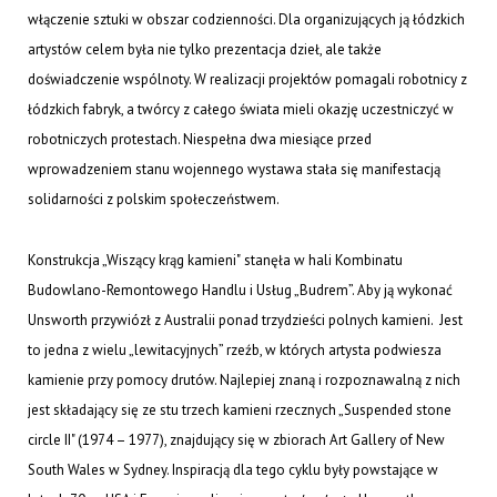
włączenie sztuki w obszar codzienności. Dla organizujących ją łódzkich
artystów celem była nie tylko prezentacja dzieł, ale także
doświadczenie wspólnoty. W realizacji projektów pomagali robotnicy z
łódzkich fabryk, a twórcy z całego świata mieli okazję uczestniczyć w
robotniczych protestach. Niespełna dwa miesiące przed
wprowadzeniem stanu wojennego wystawa stała się manifestacją
solidarności z polskim społeczeństwem.
Konstrukcja „Wiszący krąg kamieni"
stanęła w hali Kombinatu
Budowlano-Remontowego Handlu i Usług „Budrem”. Aby ją wykonać
Unsworth przywiózł z Australii ponad trzydzieści polnych kamieni. Jest
to jedna z wielu „lewitacyjnych” rzeźb, w których artysta podwiesza
kamienie przy pomocy drutów. Najlepiej znaną i rozpoznawalną z nich
jest składający się ze stu trzech kamieni rzecznych „Suspended stone
circle II" (1974 – 1977), znajdujący się w zbiorach Art Gallery of New
South Wales w Sydney. Inspiracją dla tego cyklu były powstające w