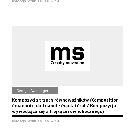
Kolekcja Sztuki XX i XXI wieku
Georges Vantongerloo
Kompozycja trzech równoważników (Composition
émanante du triangle équilatéral / Kompozycja
wywodząca się z trójkąta równobocznego)
Kolekcja Sztuki XX i XXI wieku