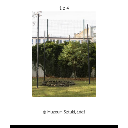
1
z
4
© Muzeum Sztuki, Łódź