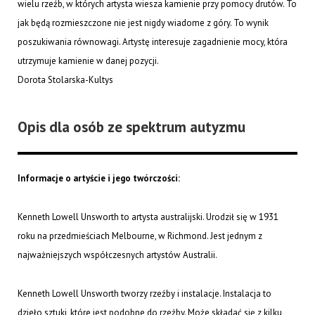
wielu rzeźb, w których artysta wiesza kamienie przy pomocy drutów. To
jak będą rozmieszczone nie jest nigdy wiadome z góry. To wynik
poszukiwania równowagi. Artystę interesuje zagadnienie mocy, która
utrzymuje kamienie w danej pozycji.
Dorota Stolarska-Kultys
Opis dla osób ze spektrum autyzmu
Informacje o artyście i jego twórczości:
Kenneth Lowell Unsworth to artysta australijski. Urodził się w 1931
roku na przedmieściach Melbourne, w Richmond. Jest jednym z
najważniejszych współczesnych artystów Australii.
Kenneth Lowell Unsworth tworzy rzeźby i instalacje. Instalacja to
dzieło sztuki, które jest podobne do rzeźby. Może składać się z kilku