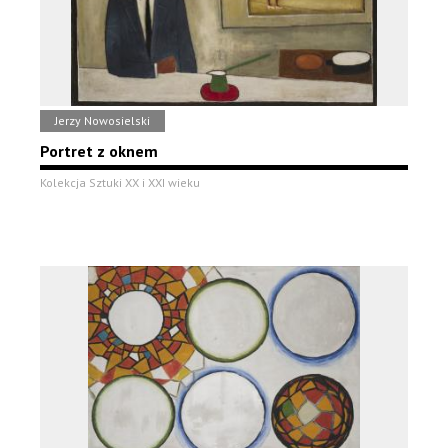
Jerzy Nowosielski
Portret z oknem
Kolekcja Sztuki XX i XXI wieku