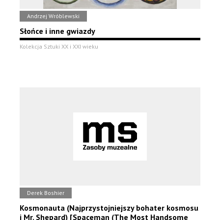
Andrzej Wróblewski
Słońce i inne gwiazdy
Kolekcja Sztuki XX i XXI wieku
Derek Boshier
Kosmonauta (Najprzystojniejszy bohater kosmosu
i Mr. Shepard) [Spaceman (The Most Handsome