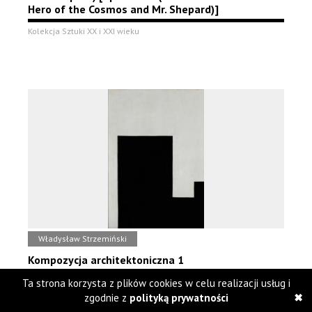
Hero of the Cosmos and Mr. Shepard)]
Kolekcja Sztuki XX i XXI wieku
Władysław Strzemiński
Kompozycja architektoniczna 1
Ta strona korzysta z plików cookies w celu realizacji usług i
Kolekcja Sztuki XX i XXI wieku
zgodnie z
polityką prywatności