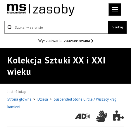
Szukaj
Wyszukiwarka
zaawansowana
Kolekcja Sztuki XX i XXI
wieku
Jesteś tutaj:
Strona główna
>
Dzieła
>
Suspended Stone Circle / Wiszący krąg
kamieni