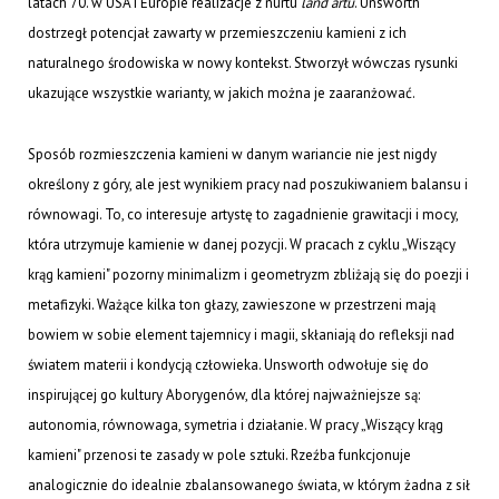
latach 70. w USA i Europie realizacje z nurtu
land artu
. Unsworth
dostrzegł potencjał zawarty w przemieszczeniu kamieni z ich
naturalnego środowiska w nowy kontekst. Stworzył wówczas rysunki
ukazujące wszystkie warianty, w jakich można je zaaranżować.
Sposób rozmieszczenia kamieni w danym wariancie nie jest nigdy
określony z góry, ale jest wynikiem pracy nad poszukiwaniem balansu i
równowagi. To, co interesuje artystę to zagadnienie grawitacji i mocy,
która utrzymuje kamienie w danej pozycji. W pracach z cyklu „Wiszący
krąg kamieni" pozorny minimalizm i geometryzm zbliżają się do poezji i
metafizyki. Ważące kilka ton głazy, zawieszone w przestrzeni mają
bowiem w sobie element tajemnicy i magii, skłaniają do refleksji nad
światem materii i kondycją człowieka. Unsworth odwołuje się do
inspirującej go kultury Aborygenów, dla której najważniejsze są:
autonomia, równowaga, symetria i działanie. W pracy „Wiszący krąg
kamieni" przenosi te zasady w pole sztuki. Rzeźba funkcjonuje
analogicznie do idealnie zbalansowanego świata, w którym żadna z sił