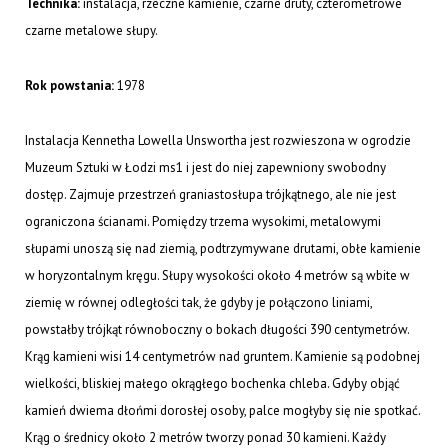
Technika:
instalacja, rzeczne kamienie, czarne druty, czterometrowe
czarne metalowe słupy.
Rok powstania:
1978
Instalacja Kennetha Lowella Unswortha jest rozwieszona w ogrodzie
Muzeum Sztuki w Łodzi ms1 i jest do niej zapewniony swobodny
dostęp. Zajmuje przestrzeń graniastosłupa trójkątnego, ale nie jest
ograniczona ścianami. Pomiędzy trzema wysokimi, metalowymi
słupami unoszą się nad ziemią, podtrzymywane drutami, obłe kamienie
w horyzontalnym kręgu. Słupy wysokości około 4 metrów są wbite w
ziemię w równej odległości tak, że gdyby je połączono liniami,
powstałby trójkąt równoboczny o bokach długości 390 centymetrów.
Krąg kamieni wisi 14 centymetrów nad gruntem. Kamienie są podobnej
wielkości, bliskiej małego okrągłego bochenka chleba. Gdyby objąć
kamień dwiema dłońmi dorosłej osoby, palce mogłyby się nie spotkać.
Krąg o średnicy około 2 metrów tworzy ponad 30 kamieni. Każdy