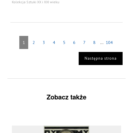
Kolekcja Sztuki XX i XXI wieku
...
1
2
3
4
5
6
7
8
104
Następna strona
Zobacz także