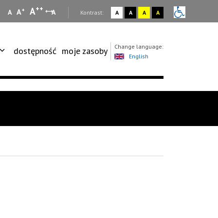
++
A
+
A
A
A
:
Kontrast:
A
A
A
A
Change language:
dostępność
moje zasoby
English