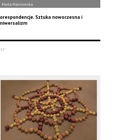
Marta Malinowska
orespondencje. Sztuka nowoczesna i
niwersalizm
'32"