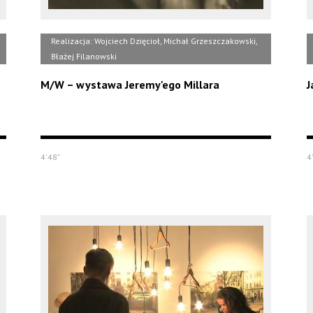
Realizacja: Wojciech Dzięcioł, Michał Grzeszczakowski,
Błażej Filanowski
M/W – wystawa Jeremy'ego Millara
J
4'48"
4