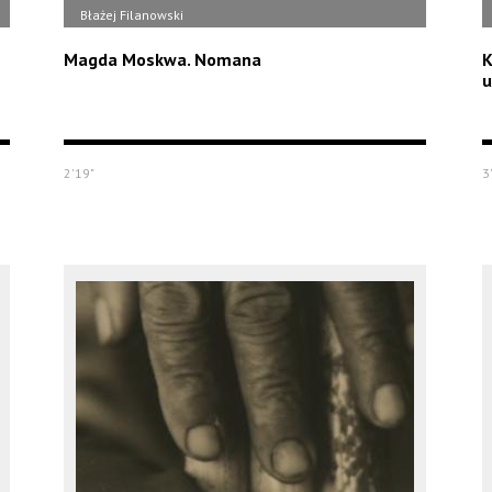
Błażej Filanowski
Magda Moskwa. Nomana
K
u
2'19"
3