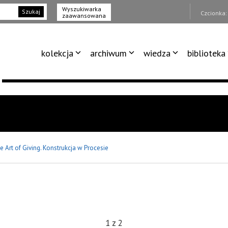
Wyszukiwarka
Szukaj
Czcionka
zaawansowana
kolekcja
archiwum
wiedza
biblioteka
e Art of Giving. Konstrukcja w Procesie
1
z
2