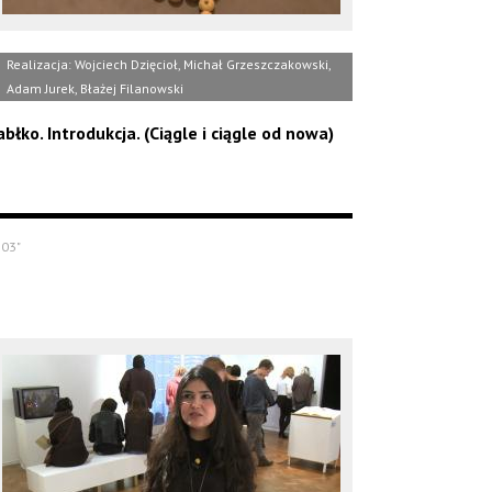
Realizacja: Wojciech Dzięcioł, Michał Grzeszczakowski,
Adam Jurek, Błażej Filanowski
abłko. Introdukcja. (Ciągle i ciągle od nowa)
'03"