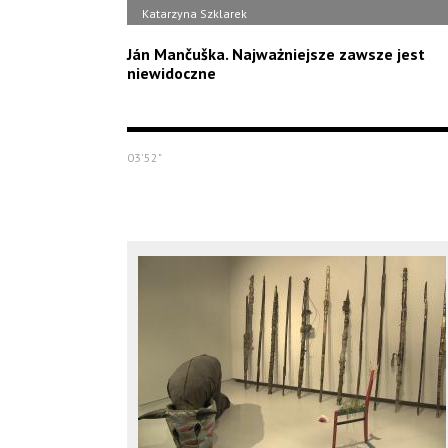
Katarzyna Szklarek
Ján Mančuška. Najważniejsze zawsze jest
niewidoczne
03'52"