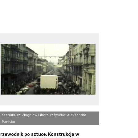
scenariusz: Zbigniew Libera, reżyseria: Aleksandra
Panisko
rzewodnik po sztuce. Konstrukcja w