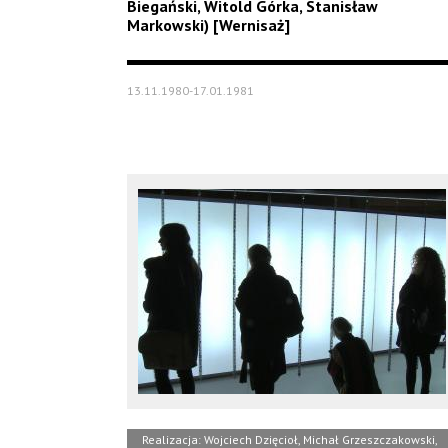
Biegański, Witold Górka, Stanisław
Markowski) [Wernisaż]
13.11.1980-17.01.1981
Realizacja: Wojciech Dzięcioł, Michał Grzeszczakowski,