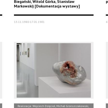
Biegański, Witold Górka, Stanisław
p
Markowski) [Dokumentacja wystawy]
13.11.1980-17.01.1981
6
Realizacja: Wojciech Dzięcioł, Michał Grzeszczakowski,