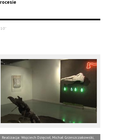
rocesie
'10''
Realizacja: Wojciech Dzięcioł, Michał Grzeszczakowski,