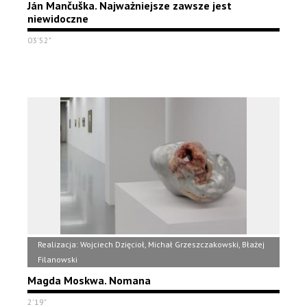
Ján Mančuška. Najważniejsze zawsze jest
niewidoczne
03'52"
Realizacja: Wojciech Dzięcioł, Michał Grzeszczakowski, Błażej
Filanowski
Magda Moskwa. Nomana
2'19"