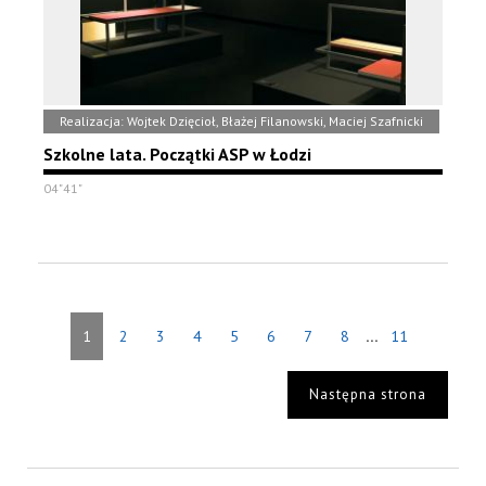
Realizacja: Wojtek Dzięcioł, Błażej Filanowski, Maciej Szafnicki
Szkolne lata. Początki ASP w Łodzi
04"41"
...
1
2
3
4
5
6
7
8
11
Następna strona