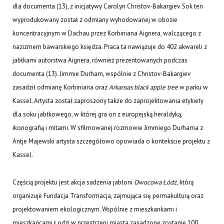
dla documenta (13), z inicjatywy Carolyn Christov-Bakargiev. Sok ten
wyprodukowany został z odmiany wyhodowanej w obozie
koncentracyjnym w Dachau przez Korbiniana Aignera, walczącego z
nazizmem bawarskiego księdza. Praca ta nawiązuje do 402 akwareli z
jabłkami autorstwa Aignera, również prezentowanych podczas
documenta (13). Jimmie Durham, wspólnie z Christov-Bakargiev
zasadził odmianę Korbiniana oraz
Arkansas black apple tree
w parku w
Kassel. Artysta został zaproszony także do zaprojektowania etykiety
dla soku jabłkowego, w której gra on z europejską heraldyką,
ikonografią i mitami. W sfilmowanej rozmowie Jimmiego Durhama z
Antje Majewski artysta szczegółowo opowiada o kontekście projektu z
Kassel.
Częścią projektu jest akcja sadzenia jabłoni
Owocowa Łódź,
którą
organizuje Fundacja Transformacja, zajmująca się permakulturą oraz
projektowaniem ekologicznym. Wspólnie z mieszkankami i
mieszkańcami Łodzi w przestrzeni miasta zasadzone zostanie 100