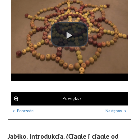
Powiększ
Poprzedni
Następny
Jabłko. Introdukcja. (Ciągle i ciągle od