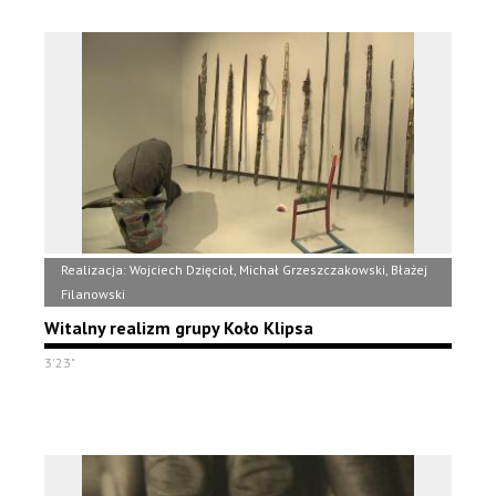
Realizacja: Wojciech Dzięcioł, Michał Grzeszczakowski, Błażej
Filanowski
Witalny realizm grupy Koło Klipsa
3'23"