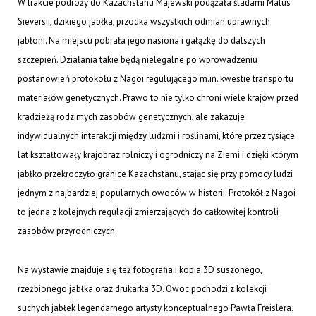
W trakcie podróży do Kazachstanu Majewski podążała śladami Malus
Sieversii, dzikiego jabłka, przodka wszystkich odmian uprawnych
jabłoni. Na miejscu pobrała jego nasiona i gałązkę do dalszych
szczepień. Działania takie będą nielegalne po wprowadzeniu
postanowień protokołu z Nagoi regulującego m.in. kwestie transportu
materiałów genetycznych. Prawo to nie tylko chroni wiele krajów przed
kradzieżą rodzimych zasobów genetycznych, ale zakazuje
indywidualnych interakcji między ludźmi i roślinami, które przez tysiące
lat kształtowały krajobraz rolniczy i ogrodniczy na Ziemi i dzięki którym
jabłko przekroczyło granice Kazachstanu, stając się przy pomocy ludzi
jednym z najbardziej popularnych owoców w historii. Protokół z Nagoi
to jedna z kolejnych regulacji zmierzających do całkowitej kontroli
zasobów przyrodniczych.
Na wystawie znajduje się też fotografia i kopia 3D suszonego,
rzeźbionego jabłka oraz drukarka 3D. Owoc pochodzi z kolekcji
suchych jabłek legendarnego artysty konceptualnego Pawła Freislera.