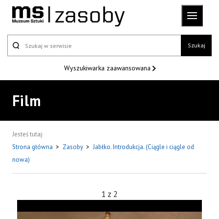
Szukaj
Wyszukiwarka
zaawansowana
Film
Jesteś tutaj:
Strona główna
>
Zasoby
>
Jabłko. Introdukcja. (Ciągle i ciągle od
nowa)
1
z
2