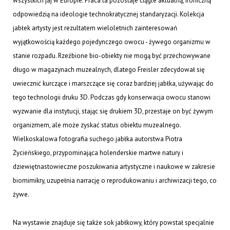
wszystkich jaj w Europie. Praca ta pozostaje ciągle aktualną, ironiczną
odpowiedzią na ideologie technokratycznej standaryzacji. Kolekcja
jabłek artysty jest rezultatem wieloletnich zainteresowań
wyjątkowością każdego pojedynczego owocu - żywego organizmu w
stanie rozpadu. Rzeźbione bio-obiekty nie mogą być przechowywane
długo w magazynach muzealnych, dlatego Freisler zdecydował się
uwiecznić kurczące i marszczące się coraz bardziej jabłka, używając do
tego technologii druku 3D. Podczas gdy konserwacja owocu stanowi
wyzwanie dla instytucji, stając się drukiem 3D, przestaje on być żywym
organizmem, ale może zyskać status obiektu muzealnego.
Wielkoskalowa fotografia suchego jabłka autorstwa Piotra
Życieńskiego, przypominająca holenderskie martwe natury i
dziewiętnastowieczne poszukiwania artystyczne i naukowe w zakresie
biomimikry, uzupełnia narrację o reprodukowaniu i archiwizacji tego, co
żywe.
Na wystawie znajduje się także sok jabłkowy, który powstał specjalnie