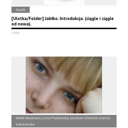
Zasób
[Ulotka/Folder] Jabłko. Introdukcja. (ciągle i ciągle
od nowa).
2014
Rafał Jakubowicz, Julia Popławska, Jarosław Urbański, Joanna
Sokołowska