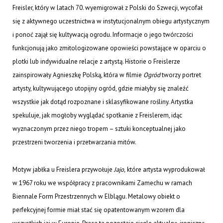
Freisler, który w latach 70. wyemigrował z Polski do Szwecji, wycofał
się z aktywnego uczestnictwa w instytucjonalnym obiegu artystycznym
i ponoć zajął się kultywacją ogrodu. Informacje o jego twórczości
funkcjonują jako zmitologizowane opowieści powstające w oparciu o
plotki lub indywidualne relacje z artystą. Historie o Freislerze
zainspirowały Agnieszkę Polską, która w filmie
Ogród
tworzy portret
artysty, kultywującego utopijny ogród, gdzie miałyby się znaleźć
wszystkie jak dotąd rozpoznane i sklasyfikowane rośliny. Artystka
spekuluje, jak mogłoby wyglądać spotkanie z Freislerem, idąc
wyznaczonym przez niego tropem – sztuki konceptualnej jako
przestrzeni tworzenia i przetwarzania mitów.
Motyw jabłka u Freislera przywołuje
Jajo,
które artysta wyprodukował
w 1967 roku we współpracy z pracownikami Zamechu w ramach
Biennale Form Przestrzennych w Elblągu. Metalowy obiekt o
perfekcyjnej formie miał stać się opatentowanym wzorem dla