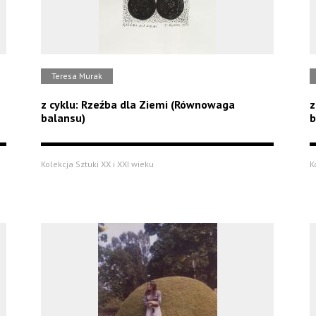
Teresa Murak
z cyklu: Rzeźba dla Ziemi (Równowaga
z
balansu)
b
Kolekcja Sztuki XX i XXI wieku
K