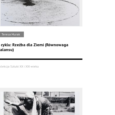
Teresa Murak
 cyklu: Rzeźba dla Ziemi (Równowaga
alansu)
olekcja Sztuki XX i XXI wieku