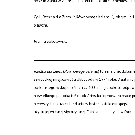
poszukiwania w ziemskiej materii trajektorii ciał niebieski
Cykl „Rzeźba dla Ziemi
" (
„Równowaga balansu"
)
, obejmuje 1
białych).
Joanna Sokołowska
Rzeźba dla Ziemi
(
Równowaga balansu
) to seria prac dokum
szwedzkiej miejscowości Ubbeboda w 1974 roku. Działanie 
półkolistego wykopu o średnicy 400 cm i głębokości odpowi
niewielkiego pagórka tuż obok. Artystka formowała pracę prze
pierwszych realizacji land artu w historii sztuki europejskie
użyciu jej własnej siły fizycznej. Dziś istnieje jedynie w form