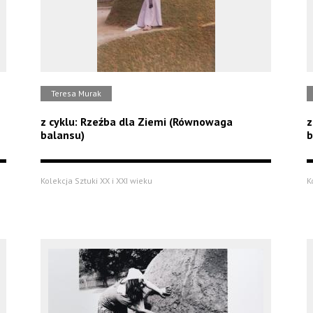
Teresa Murak
z cyklu: Rzeźba dla Ziemi (Równowaga
z
balansu)
b
Kolekcja Sztuki XX i XXI wieku
K