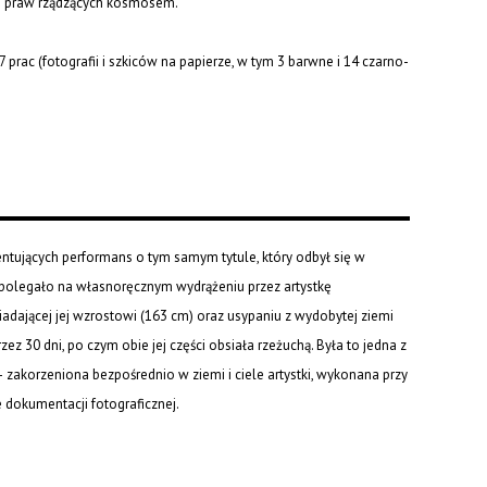
ch i praw rządzących kosmosem.
7 prac (fotografii i szkiców na papierze, w tym 3 barwne i 14 czarno-
entujących performans o tym samym tytule, który odbył się w
polegało na własnoręcznym wydrążeniu przez artystkę
adającej jej wzrostowi (163 cm) oraz usypaniu z wydobytej ziemi
z 30 dni, po czym obie jej części obsiała rzeżuchą. Była to jedna z
j – zakorzeniona bezpośrednio w ziemi i ciele artystki, wykonana przy
ie dokumentacji fotograficznej.