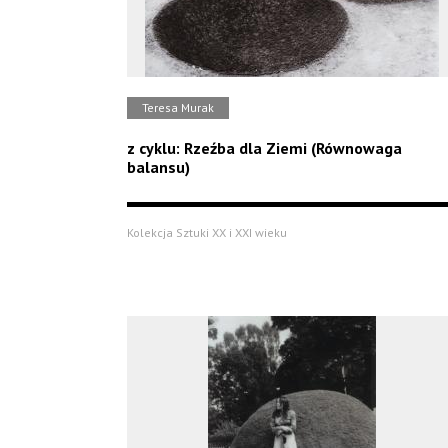
Teresa Murak
z cyklu: Rzeźba dla Ziemi (Równowaga
balansu)
Kolekcja Sztuki XX i XXI wieku