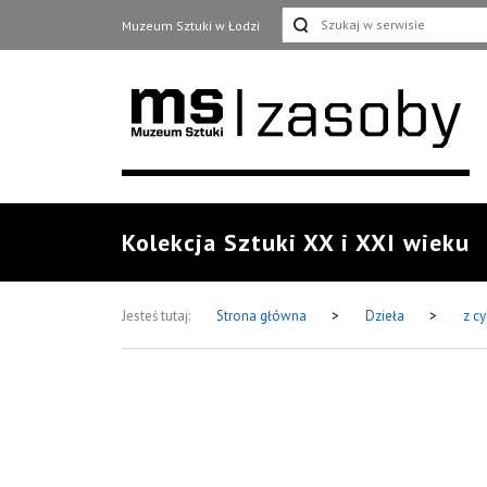
Muzeum Sztuki w Łodzi
Kolekcja Sztuki XX i XXI wieku
Jesteś tutaj:
Strona główna
>
Dzieła
>
z c