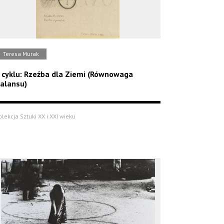
Teresa Murak
 cyklu: Rzeźba dla Ziemi (Równowaga
alansu)
olekcja Sztuki XX i XXI wieku