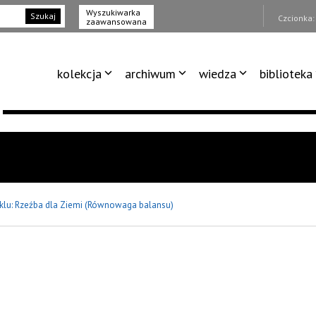
Wyszukiwarka
Szukaj
Czcionka
zaawansowana
kolekcja
archiwum
wiedza
biblioteka
yklu: Rzeźba dla Ziemi (Równowaga balansu)