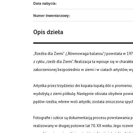
Data nabycia:
Numer inwentarzowy:
Opis dzieła
„Rzeźba dla Ziemi"
(
„Równowaga balansu"
)
powstała w 197
z cyklu „rzeźb dla Ziemi”. Realizacja ta wpisuje się w chara
zakorzenionej bezpośrednio w ziemi i w ciałach artystów, wy
Artystka przez trzydzieści dni kopała łopatą dół o promieniu
wydobytą z ziemi półkulę. Następnie obsiała obydwie powi
pędów rzeźba, wbrew woli artystki, została zniszczona spy
Fotografie i szkice są dokumentacją procesu powstawania pr
realizowany w drugiej połowie lat 70. XX wieku. Jego rozwi