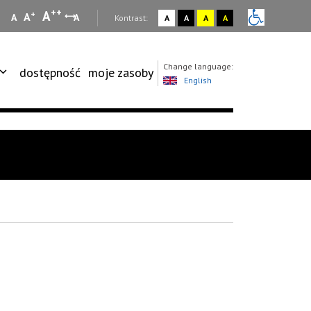
++
A
+
A
A
A
:
Kontrast:
A
A
A
A
Change language:
dostępność
moje zasoby
English