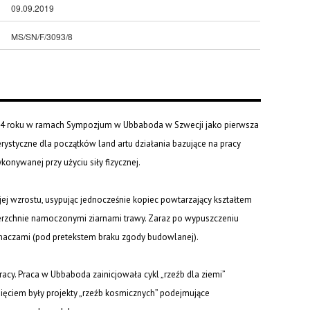
09.09.2019
MS/SN/F/3093/8
4 roku w ramach Sympozjum w Ubbaboda w Szwecji jako pierwsza
kterystyczne dla początków land artu działania bazujące na pracy
konywanej przy użyciu siły fizycznej.
 jej wzrostu, usypując jednocześnie kopiec powtarzający kształtem
erzchnie namoczonymi ziarnami trawy. Zaraz po wypuszczeniu
chaczami (pod pretekstem braku zgody budowlanej).
acy. Praca w Ubbaboda zainicjowała cykl „rzeźb dla ziemi”
nięciem były projekty „rzeźb kosmicznych” podejmujące