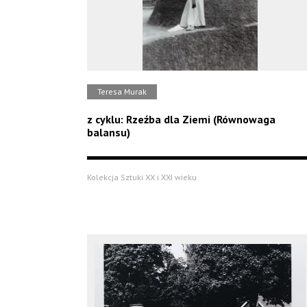
Teresa Murak
z cyklu: Rzeźba dla Ziemi (Równowaga
balansu)
Kolekcja Sztuki XX i XXI wieku