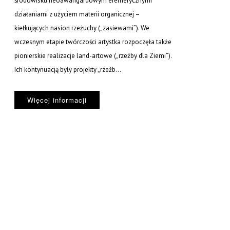
środowisku neoawangardowym efemerycznymi
działaniami z użyciem materii organicznej –
kiełkujących nasion rzeżuchy („zasiewami”). We
wczesnym etapie twórczości artystka rozpoczęła także
pionierskie realizacje land-artowe („rzeźby dla Ziemi”).
Ich kontynuacją były projekty „rzeźb...
Więcej informacji