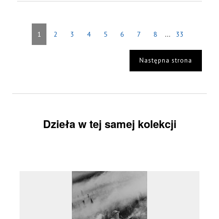
...
1
2
3
4
5
6
7
8
33
Następna strona
Dzieła w tej samej kolekcji