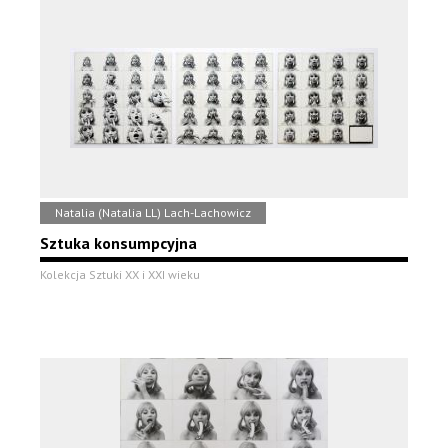
Natalia (Natalia LL) Lach-Lachowicz
Sztuka konsumpcyjna
Kolekcja Sztuki XX i XXI wieku