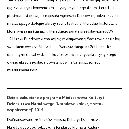
zbliżają go do sztuki ludowej. Artysta podejmuje w swojej twórczości
grę z zastanymi konwencjami artystycznymi; jego dzieło literackie i
plastyczne stanowi, jak napisała Agnieszka Karpowicz, rodzaj muzeum
mieszczącego „kolejne obrazy, sceny teatralne, literackie, historyczne,
które »wiszą na ścianach« literackiego świata przedstawionego”.W
1944 roku Buczkowski znalazł się w okupowanej Warszawie, gdzie był
świadkiem wydarzeń Powstania Warszawskiego na Żoliborzu. Ich
dramatyzm opisał w dzienniku z okresu wojny; rysunki artysty z tego
okresu ukazują postacie powstańców na tle zniszczonego
miasta.
Paweł Polit
Dzieła zakupione z programu Ministerstwa Kultury i
Dziedzictwa Narodowego "Narodowe kolekcje sztuki
współczesnej" 2019
Dofinansowano ze środków Ministra Kultury i Dziedzictwa
Narodowego pochodzących z Funduszu Promocji Kultury.