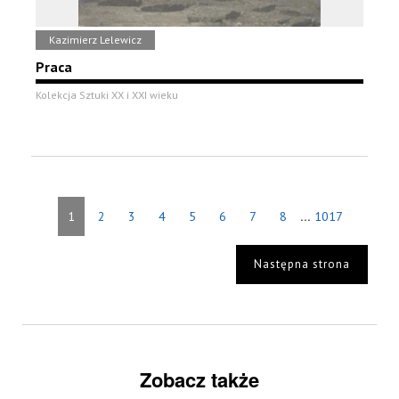
Kazimierz Lelewicz
Praca
Kolekcja Sztuki XX i XXI wieku
...
1
2
3
4
5
6
7
8
1017
Następna strona
Zobacz także