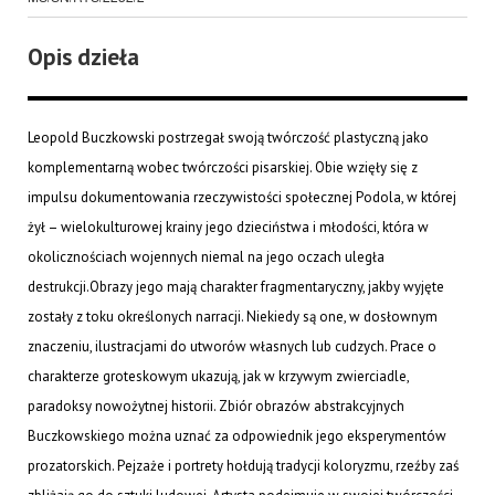
Opis dzieła
Leopold Buczkowski postrzegał swoją twórczość plastyczną jako
komplementarną wobec twórczości pisarskiej. Obie wzięły się z
impulsu dokumentowania rzeczywistości społecznej Podola, w której
żył – wielokulturowej krainy jego dzieciństwa i młodości, która w
okolicznościach wojennych niemal na jego oczach uległa
destrukcji.Obrazy jego mają charakter fragmentaryczny, jakby wyjęte
zostały z toku określonych narracji. Niekiedy są one, w dosłownym
znaczeniu, ilustracjami do utworów własnych lub cudzych. Prace o
charakterze groteskowym ukazują, jak w krzywym zwierciadle,
paradoksy nowożytnej historii. Zbiór obrazów abstrakcyjnych
Buczkowskiego można uznać za odpowiednik jego eksperymentów
prozatorskich. Pejzaże i portrety hołdują tradycji koloryzmu, rzeźby zaś