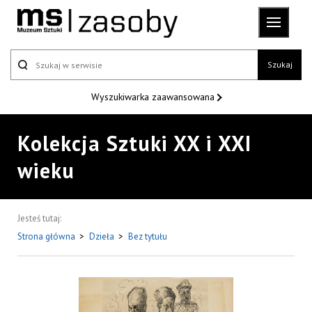
Szukaj
Wyszukiwarka
zaawansowana
Kolekcja Sztuki XX i XXI
wieku
Jesteś tutaj:
Strona główna
>
Dzieła
>
Bez tytułu