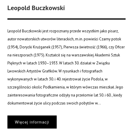
Leopold Buczkowski
Leopold Buczkowski jest rozpoznany przede wszystkim jako pisarz,
autor nowatorskich utworów literackich, m.in. powieści Czarny potok
(1954), Dorycki Krużganek (1957), Pierwsza świetność (1966), czy Oficer
na nieszporach (1975). Kształcił się na warszawskiej Akademii Sztuk
Pięknych w latach 1930–1933. W latach 30. działał w Związku
Lwowskich Artystów Grafików. W rysunkach i fotografiach
wykonywanych w latach 30. i 40. rejestrował życie Podola, w
szczególności okolic Podkamienia, w którym wówczas mieszkał. Jego
zainteresowania fotograficzne odżyły na przełomie lat 50. i 60., kiedy
dokumentował życie ulicy podczas swoich pobytów w...
Więcej informacji