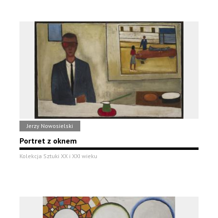
Jerzy Nowosielski
Portret z oknem
Kolekcja Sztuki XX i XXI wieku