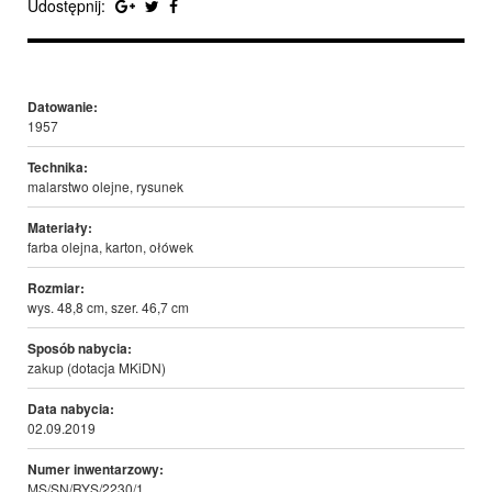
Udostępnij:
Datowanie:
1957
Technika:
malarstwo olejne, rysunek
Materiały:
farba olejna, karton, ołówek
Rozmiar:
wys. 48,8 cm, szer. 46,7 cm
Sposób nabycia:
zakup (dotacja MKiDN)
Data nabycia:
02.09.2019
Numer inwentarzowy:
MS/SN/RYS/2230/1