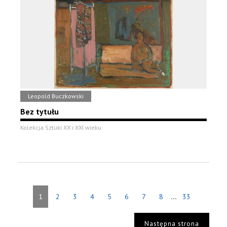
Leopold Buczkowski
Bez tytułu
Kolekcja Sztuki XX i XXI wieku
...
1
2
3
4
5
6
7
8
33
Następna strona