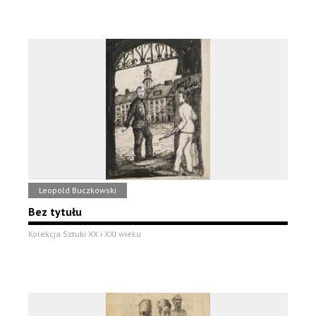
Leopold Buczkowski
Bez tytułu
Kolekcja Sztuki XX i XXI wieku