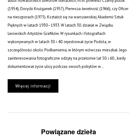
autor nowatorskich utworów literackich, m.in. powieści Czarny potok
(1954), Dorycki Krużganek (1957), Pierwsza świetność (1966), czy Oficer
na nieszporach (1975). Kształcił się na warszawskiej Akademii Sztuk
Pięknych w latach 1930–1933. W latach 30. działał w Związku
Lwowskich Artystów Grafików. W rysunkach i fotografiach
wykonywanych w latach 30. i 40. rejestrował życie Podola, w
szczególności okolic Podkamienia, w którym wówczas mieszkał. Jego
zainteresowania fotograficzne odżyły na przełomie lat 50. i 60., kiedy
dokumentował życie ulicy podczas swoich pobytów w...
Więcej informacji
Powiązane dzieła