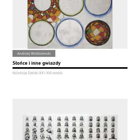
Andrzej Wróblewski
Słońce i inne gwiazdy
Kolekcja Sztuki XX i XXI wieku