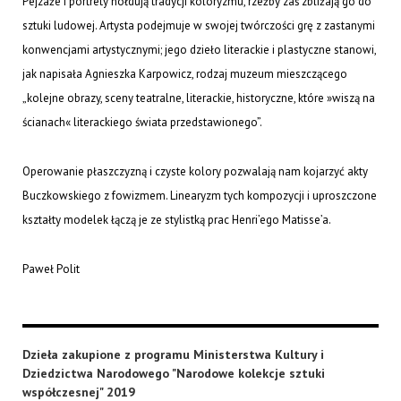
Pejzaże i portrety hołdują tradycji koloryzmu, rzeźby zaś zbliżają go do
sztuki ludowej. Artysta podejmuje w swojej twórczości grę z zastanymi
konwencjami artystycznymi; jego dzieło literackie i plastyczne stanowi,
jak napisała Agnieszka Karpowicz, rodzaj muzeum mieszczącego
„kolejne obrazy, sceny teatralne, literackie, historyczne, które »wiszą na
ścianach« literackiego świata przedstawionego”.
Operowanie płaszczyzną i czyste kolory pozwalają nam kojarzyć akty
Buczkowskiego z fowizmem. Linearyzm tych kompozycji i uproszczone
kształty modelek łączą je ze stylistką prac Henri’ego Matisse’a.
Paweł Polit
Dzieła zakupione z programu Ministerstwa Kultury i
Dziedzictwa Narodowego "Narodowe kolekcje sztuki
współczesnej" 2019