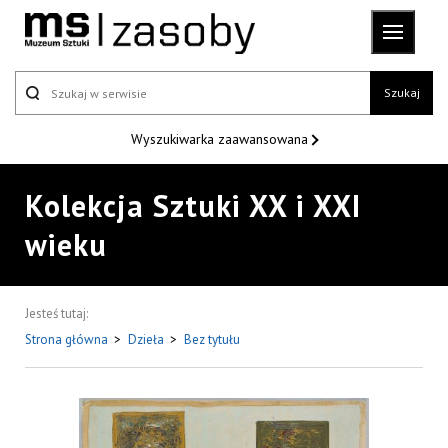
Szukaj
Wyszukiwarka
zaawansowana
Kolekcja Sztuki XX i XXI
wieku
Jesteś tutaj:
Strona główna
>
Dzieła
>
Bez tytułu