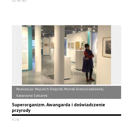
01:45'40''
Realizacja: Wojciech Dzięcioł, Michał Grzeszczakowski,
Katarzyna Szklarek
Superorganizm. Awangarda i doświadczenie
przyrody
4'28''