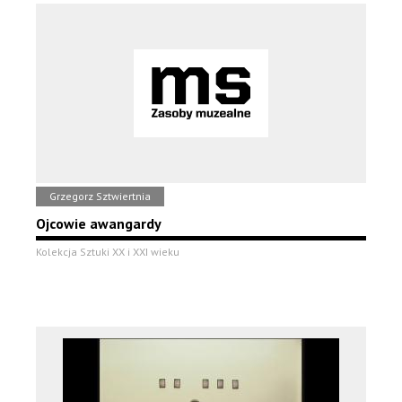
Grzegorz Sztwiertnia
Ojcowie awangardy
Kolekcja Sztuki XX i XXI wieku