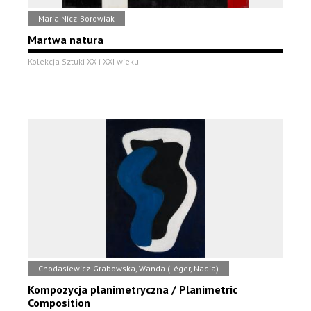
Maria Nicz-Borowiak
Martwa natura
Kolekcja Sztuki XX i XXI wieku
Chodasiewicz-Grabowska, Wanda (Léger, Nadia)
Kompozycja planimetryczna / Planimetric
Composition