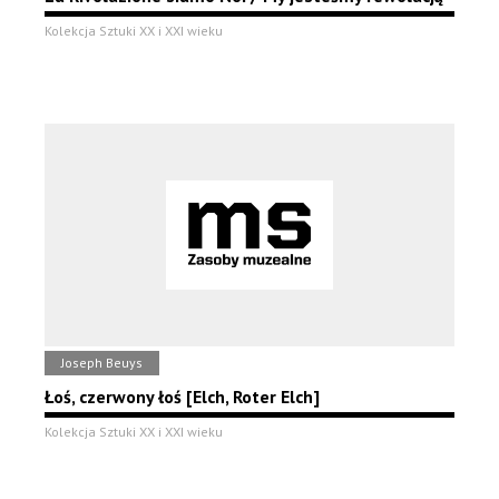
Kolekcja Sztuki XX i XXI wieku
Joseph Beuys
Łoś, czerwony łoś [Elch, Roter Elch]
Kolekcja Sztuki XX i XXI wieku