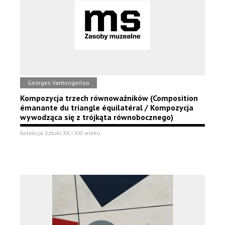
Georges Vantongerloo
Kompozycja trzech równoważników (Composition
émanante du triangle équilatéral / Kompozycja
wywodząca się z trójkąta równobocznego)
Kolekcja Sztuki XX i XXI wieku