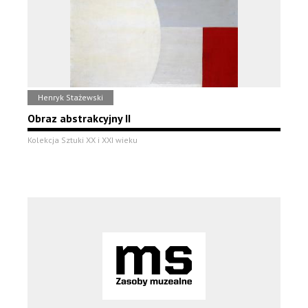
Henryk Stażewski
Obraz abstrakcyjny II
Kolekcja Sztuki XX i XXI wieku