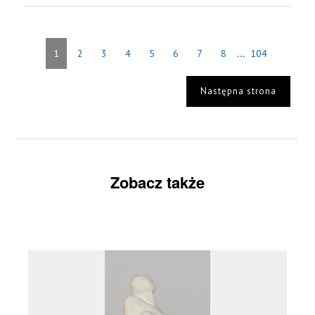
...
1
2
3
4
5
6
7
8
104
Następna strona
Zobacz także