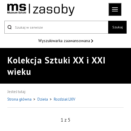
Szukaj
Wyszukiwarka
zaawansowana
Kolekcja Sztuki XX i XXI
wieku
Jesteś tutaj:
Strona główna
>
Dzieła
>
Rozdział LXIV
1
z
5