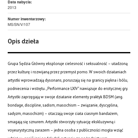
Data nabycia:
2013
Numer inwentarzowy:
MS/SN/V/107
Opis dzieła
Grupa Sędzia Główny eksploruje cielesność i seksualność – uładzoną
przez kulturę i rozwijaną przez przemysł porno. W swoich działaniach
artystki wprowadzają dysonans, poruszają się na granicy piękna i bólu,
podniecenia i wstrętu. „Performance LXIV" nawiązuje do erotycznej gry.
Artystki zaprzęgają w swoje działanie elementy praktyk BDSM (ang.
bondage, discipline, sadism, masochism – związanie, dyscyplina,
sadyzm, masochizm) – otaczają swoje ciała ciasnym bandażem,
smagają się sznurem. Artystki stworzyły sytuację ekskluzywną i
voyeurystyczną zarazem – jedna osoba z publiczności mogła wziąć