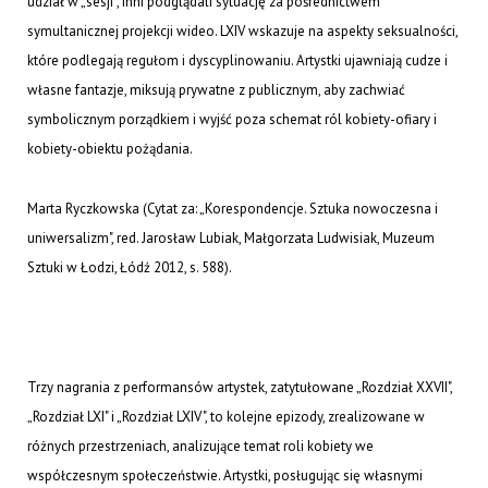
udział w „sesji”, inni podglądali sytuację za pośrednictwem
symultanicznej projekcji wideo. LXIV wskazuje na aspekty seksualności,
które podlegają regułom i dyscyplinowaniu. Artystki ujawniają cudze i
własne fantazje, miksują prywatne z publicznym, aby zachwiać
symbolicznym porządkiem i wyjść poza schemat ról kobiety-ofiary i
kobiety-obiektu pożądania.
Marta Ryczkowska (Cytat za: „Korespondencje. Sztuka nowoczesna i
uniwersalizm", red. Jarosław Lubiak, Małgorzata Ludwisiak, Muzeum
Sztuki w Łodzi, Łódź 2012, s. 588).
Trzy nagrania z performansów artystek, zatytułowane „Rozdział XXVII",
„Rozdział LXI" i „Rozdział LXIV", to kolejne epizody, zrealizowane w
różnych przestrzeniach, analizujące temat roli kobiety we
współczesnym społeczeństwie. Artystki, posługując się własnymi