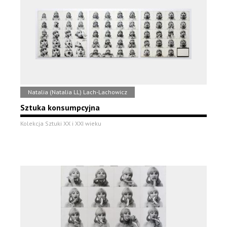
Natalia (Natalia LL) Lach-Lachowicz
Sztuka konsumpcyjna
Kolekcja Sztuki XX i XXI wieku