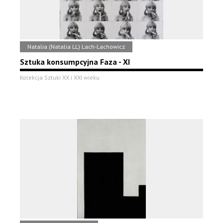
Natalia (Natalia LL) Lach-Lachowicz
Sztuka konsumpcyjna Faza - XI
Kolekcja Sztuki XX i XXI wieku