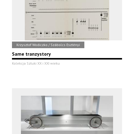
Krzysztof Wodiczko / Szábolcs Esztényi
Same tranzystory
Kolekcja Sztuki XX i XXI wieku