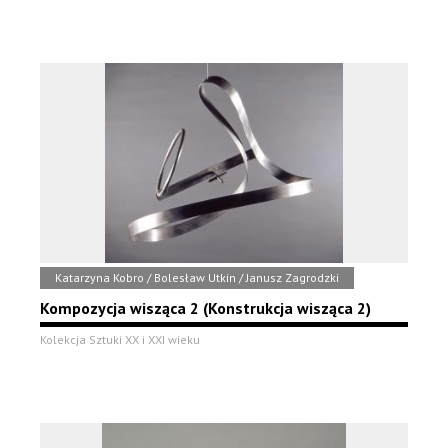
Katarzyna Kobro / Bolesław Utkin / Janusz Zagrodzki
Kompozycja wisząca 2 (Konstrukcja wisząca 2)
Kolekcja Sztuki XX i XXI wieku