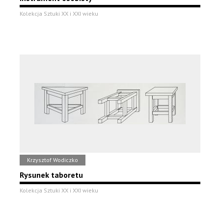
Kolekcja Sztuki XX i XXI wieku
Krzysztof Wodiczko
Rysunek taboretu
Kolekcja Sztuki XX i XXI wieku