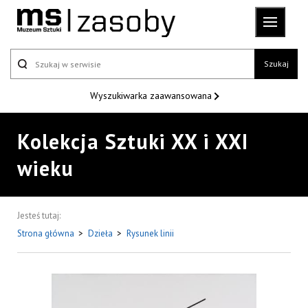
Szukaj
Wyszukiwarka
zaawansowana
Kolekcja Sztuki XX i XXI
wieku
Jesteś tutaj:
Strona główna
>
Dzieła
>
Rysunek linii