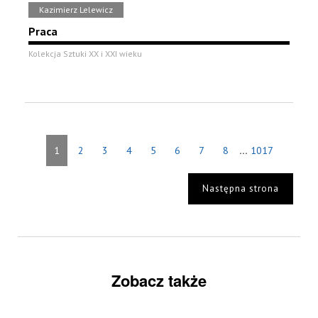
Kazimierz Lelewicz
Praca
Kolekcja Sztuki XX i XXI wieku
...
1
2
3
4
5
6
7
8
1017
Następna strona
Zobacz także