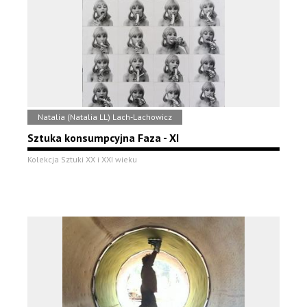
Natalia (Natalia LL) Lach-Lachowicz
Sztuka konsumpcyjna Faza - XI
Kolekcja Sztuki XX i XXI wieku