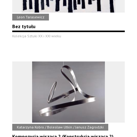
Leon Tarasewicz
Bez tytułu
Kolekcja Sztuki XX i XXI wieku
Katarzyna Kobro / Bolesław Utkin / Janusz Zagrodzki
Kompozycja wisząca 2 (Konstrukcja wisząca 2)