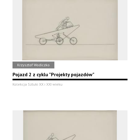
Krzysztof Wodiczko
Pojazd 2 z cyklu "Projekty pojazdów"
Kolekcja Sztuki XX i XXI wieku