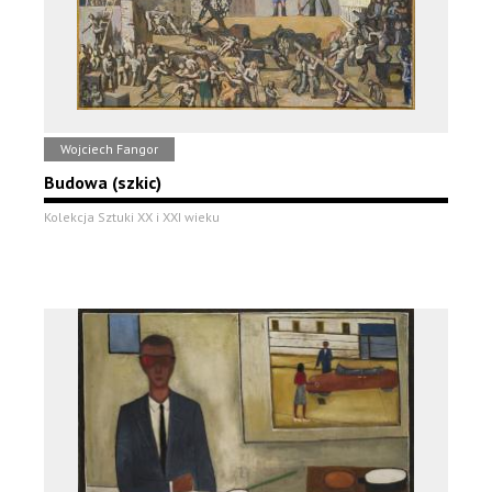
Wojciech Fangor
Budowa (szkic)
Kolekcja Sztuki XX i XXI wieku