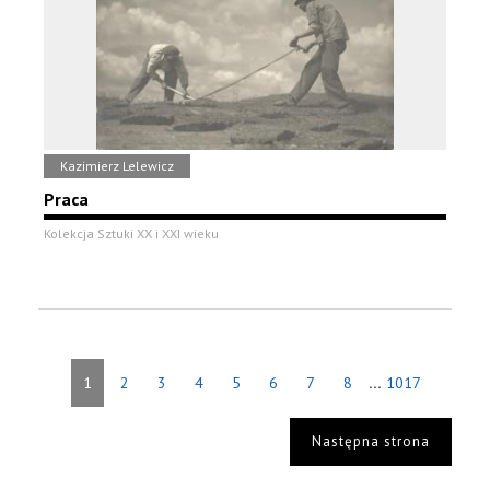
Kazimierz Lelewicz
Praca
Kolekcja Sztuki XX i XXI wieku
...
1
2
3
4
5
6
7
8
1017
Następna strona