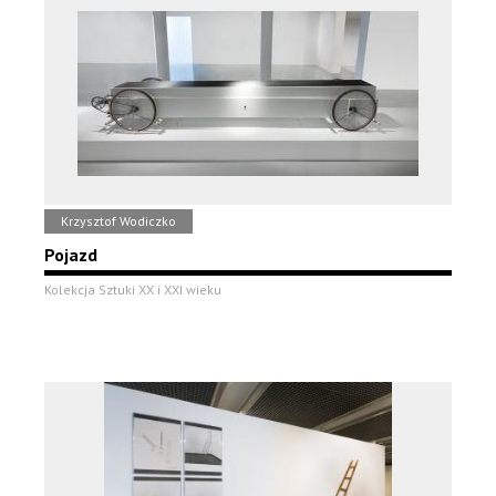
Krzysztof Wodiczko
Pojazd
Kolekcja Sztuki XX i XXI wieku