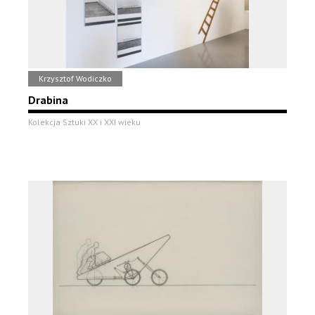
Krzysztof Wodiczko
Drabina
Kolekcja Sztuki XX i XXI wieku