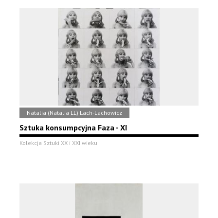
Natalia (Natalia LL) Lach-Lachowicz
Sztuka konsumpcyjna Faza - XI
Kolekcja Sztuki XX i XXI wieku