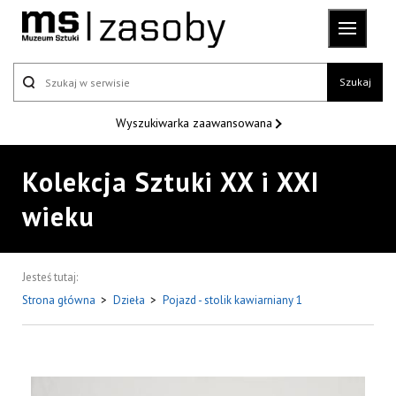
Szukaj
Wyszukiwarka
zaawansowana
Kolekcja Sztuki XX i XXI
wieku
Jesteś tutaj:
Strona główna
>
Dzieła
>
Pojazd - stolik kawiarniany 1