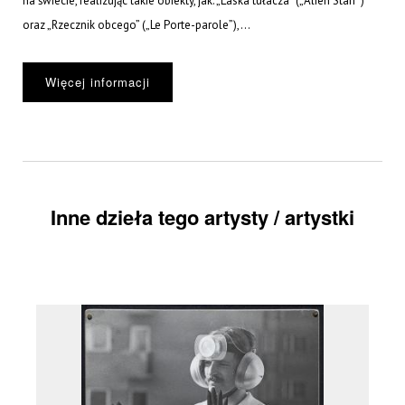
na świecie, realizując takie obiekty, jak: „Laska tułacza” („Alien Staff”)
oraz „Rzecznik obcego” („Le Porte-parole”),...
Więcej informacji
Inne dzieła tego artysty / artystki