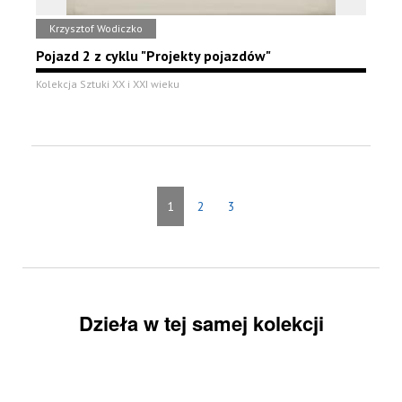
Krzysztof Wodiczko
Pojazd 2 z cyklu "Projekty pojazdów"
Kolekcja Sztuki XX i XXI wieku
1
2
3
Dzieła w tej samej kolekcji