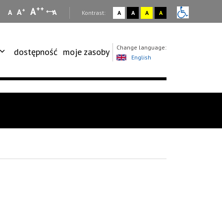
++
A
+
A
A
A
:
Kontrast:
A
A
A
A
Change language:
dostępność
moje zasoby
English