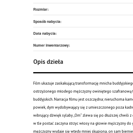
Rozmiar:
Sposób nabycia:
Data nabycia:
Numer inwentarzowy:
Opis dzieła
Film ukazuje zaskakującą transformację mnicha buddyjskieg
ostrzyżonego młodego mężczyzny owiniętego szafranową tka
buddyjskich. Narracja filmu jest oszczędna; nieruchoma kam
powiek, dym wydobywający się z umieszczonego poza kadre
wibrujący dźwięk sylaby „Om” zlewa się po dłuższej chwili 
w tle postać zaczyna strzyc włosy na głowie mężczyzny do go
mężczyzny wydaje się wtedy mniej skupiona, on sam biernie 