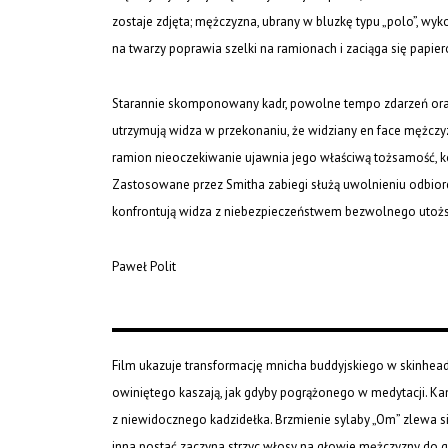
zostaje zdjęta; mężczyzna, ubrany w bluzkę typu „polo”, wy
na twarzy poprawia szelki na ramionach i zaciąga się papi
Starannie skomponowany kadr, powolne tempo zdarzeń oraz
utrzymują widza w przekonaniu, że widziany en face mężcz
ramion nieoczekiwanie ujawnia jego właściwą tożsamość, koj
Zastosowane przez Smitha zabiegi służą uwolnieniu odbiorcy 
konfrontują widza z niebezpieczeństwem bezwolnego utożsa
Paweł Polit
Film ukazuje transformację mnicha buddyjskiego w skinhea
owiniętego kaszają, jak gdyby pogrążonego w medytacji. Ka
z niewidocznego kadzidełka. Brzmienie sylaby „Om” zlewa s
inna postać zaczyna strzyc włosy na głowie mężczyzny do goł