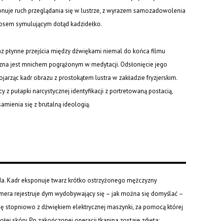
konuje ruch przeglądania się w lustrze, z wyrazem samozadowolenia
erosem symulującym dotąd kadzidełko.
 płynne przejścia między dźwiękami niemal do końca filmu
yzna jest mnichem pogrążonym w medytacji. Odsłonięcie jego
arząc kadr obrazu z prostokątem lustra w zakładzie fryzjerskim.
z pułapki narcystycznej identyfikacji z portretowaną postacią,
mienia się z brutalną ideologią.
da. Kadr eksponuje twarz krótko ostrzyżonego mężczyzny
mera rejestruje dym wydobywający się – jak można się domyślać –
ię stopniowo z dźwiękiem elektrycznej maszynki, za pomocą której
ej skóry. Po zakończonej operacji tkanina zostaje zdjęta;