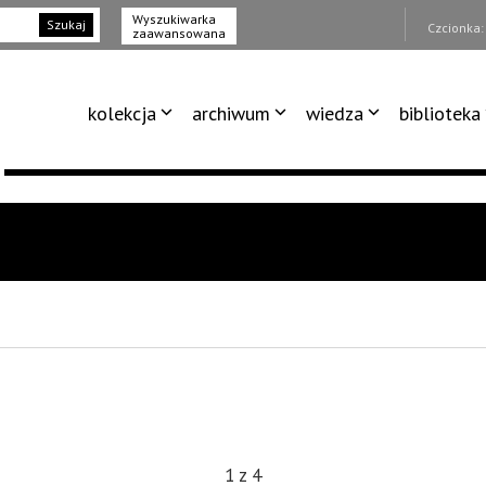
Wyszukiwarka
Szukaj
Czcionka
zaawansowana
kolekcja
archiwum
wiedza
biblioteka
1
z
4