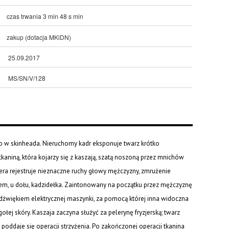
czas trwania 3 min 48 s min
zakup (dotacja MKiDN)
25.09.2017
MS/SN/V/128
o w skinheada. Nieruchomy kadr eksponuje twarz krótko
niną, która kojarzy się z kaszają, szatą noszoną przez mnichów
era rejestruje nieznaczne ruchy głowy mężczyzny, zmrużenie
m, u dołu, kadzidełka. Zaintonowany na początku przez mężczyznę
z dźwiękiem elektrycznej maszynki, za pomocą której inna widoczna
łej skóry. Kaszaja zaczyna służyć za pelerynę fryzjerską; twarz
poddaje się operacji strzyżenia. Po zakończonej operacji tkanina