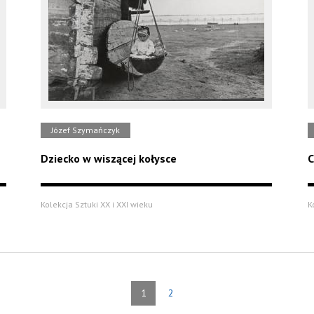
Józef Szymańczyk
Dziecko w wiszącej kołysce
C
Kolekcja Sztuki XX i XXI wieku
K
1
2