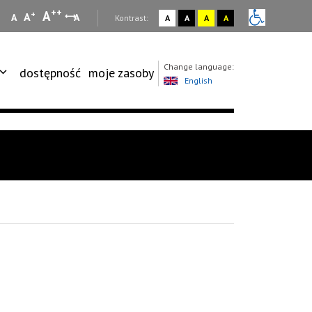
++
A
+
A
A
A
:
Kontrast:
A
A
A
A
Change language:
dostępność
moje zasoby
English