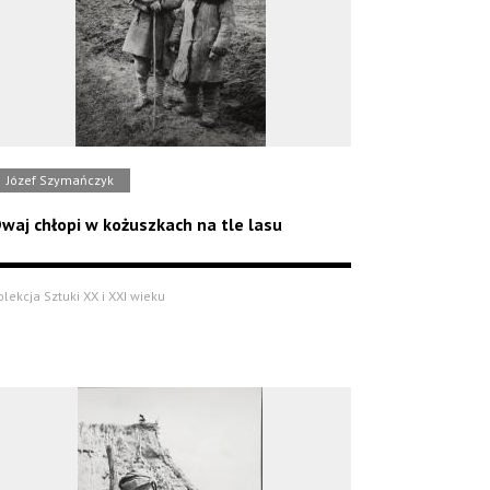
Józef Szymańczyk
waj chłopi w kożuszkach na tle lasu
olekcja Sztuki XX i XXI wieku