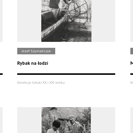
Józef Szymańczyk
Rybak na łodzi
M
Kolekcja Sztuki XX i XXI wieku
K