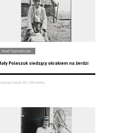
Józef Szymańczyk
ały Poleszuk siedzący okrakiem na żerdzi
olekcja Sztuki XX i XXI wieku