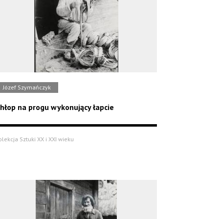
Józef Szymańczyk
hłop na progu wykonujący łapcie
olekcja Sztuki XX i XXI wieku