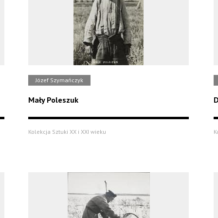
Józef Szymańczyk
Mały Poleszuk
D
Kolekcja Sztuki XX i XXI wieku
K