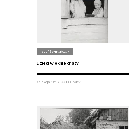
Józef Szymańczyk
Dzieci w oknie chaty
Kolekcja Sztuki XX i XXI wieku