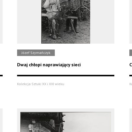
Józef Szymańczyk
Dwaj chłopi naprawiający sieci
C
Kolekcja Sztuki XX i XXI wieku
K