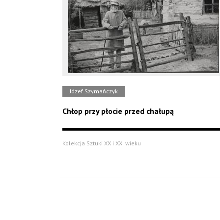
Józef Szymańczyk
Chłop przy płocie przed chałupą
Kolekcja Sztuki XX i XXI wieku