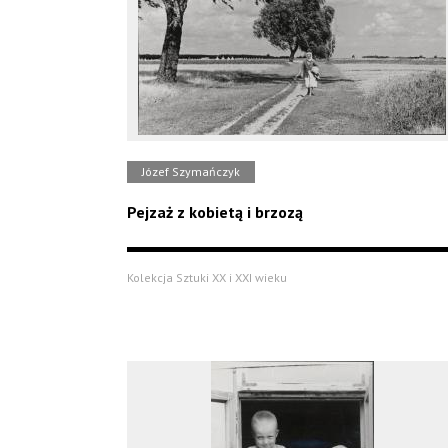
Józef Szymańczyk
Pejzaż z kobietą i brzozą
Kolekcja Sztuki XX i XXI wieku