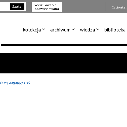
Wyszukiwarka
Szukaj
Czcionka
zaawansowana
kolekcja
archiwum
wiedza
biblioteka
ak wyciagający sieć