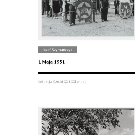
Józef Szymańczyk
1 Maja 1951
Kolekcja Sztuki XX i XXI wieku