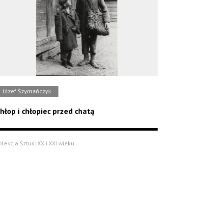
Józef Szymańczyk
hłop i chłopiec przed chatą
olekcja Sztuki XX i XXI wieku