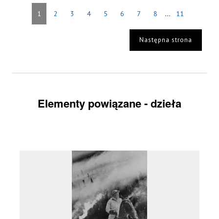
...
1
2
3
4
5
6
7
8
11
Następna strona
Elementy powiązane - dzieła