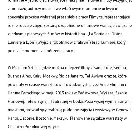
formalne – jedno ujęcie trwające maksymalnie dwie minuty. Rezygnując
z montażu, autorzy musieli we właściwym momencie uchwycić
specyfikę procesu wybranej przez siebie pracy. Filmy te, reprezentujące
różne rodzaje zajęć, zostaną uzupełnione o filmowe wariacje związane
z jednym z pierwszych filmów w historii kina - „La Sortie de l’Usine
Lumière à Lyon“ („Wyjście robotników z fabryki“) braci Lumière, który
pokazuje moment zakończenia pracy.
W Muzeum Sztuki będzie można obejrzeć filmy z Bangalore, Berlina,
Buenos Aires, Kairu, Moskwy, Rio de Janeiro, Tel Awiwu oraz te, które
powstały w czasie warsztatów prowadzonych przez Antje Ehmann i
Haruna Farockiego w maju 2013 roku w Państwowej Wyższej Szkole
Filmowej, Telewizyjnej i Teatralnej w Łodzi. Poza wyżej wymienionymi
miastami, prowadzący realizują podobne zajęcia i wystawy; w Genewie,
Hanoi, Lizbonie, Bostonie, Meksyku. Planowane są także warsztaty w
Chinach i Południowej Afryce.