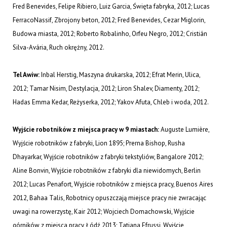
Fred Benevides, Felipe Ribiero, Luiz Garcia, Święta fabryka, 2012; Lucas
FerracoNassif, Zbrojony beton, 2012; Fred Benevides, Cezar Miglorin,
Budowa miasta, 2012; Roberto Robalinho, Orfeu Negro, 2012; Cristián
Silva-Avária, Ruch okrężny, 2012.
Tel Awiw:
Inbal Herstig, Maszyna drukarska, 2012; Efrat Merin, Ulica,
2012; Tamar Nisim, Destylacja, 2012; Liron Shalev, Diamenty, 2012;
Hadas Emma Kedar, Reżyserka, 2012; Yakov Afuta, Chleb i woda, 2012.
Wyjście robotników z miejsca pracy w 9 miastach:
Auguste Lumière,
Wyjście robotników z fabryki, Lion 1895; Prerna Bishop, Rusha
Dhayarkar, Wyjście robotników z fabryki tekstyliów, Bangalore 2012;
Aline Bonvin, Wyjście robotników z fabryki dla niewidomych, Berlin
2012; Lucas Penafort, Wyjście robotników z miejsca pracy, Buenos Aires
2012, Bahaa Talis, Robotnicy opuszczają miejsce pracy nie zwracając
uwagi na rowerzystę, Kair 2012; Wojciech Domachowski, Wyjście
górników z miejsca pracy, Łódź 2013; Tatjana Efrussi, Wyjście