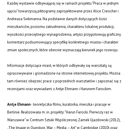
Każdej wystawie odbywającej się w ramach projektu "Praca w jednym
ujęciu" towarzyszą piktogramy zaprojektowane przez Alice Creischer i
Andreasa Siekmanna. Na podstawie danych dotyczących ilości
mieszkańców, poziomu zatrudnienia, charakteru lokalnej produkcji,
wysokości przeciętnego wynagrodzenia, artyści przygotowują graficzny
komentarz podsumowujący specyfikę konkretnego miasta i charakter
zmian społecznych, które obecnie wyznaczają kierunek jego rozwoju.
Informacje dotyczące miast, w których odbywały się warsztaty, są
opracowywane i gromadzone na stronie internetowej projektu. Można
tam również obejrzeć prace z poprzednich warsztatów i zapoznać się z
recenzjami oraz wywiadami z Antje Ehmann i Harunem Farockim.
Antje Ehmann
- teoretyczka filmu, kuratorka, mieszka i pracuje w
Berlinie. Realizowała m. in. projekty: "Harun Farocki. Pierwszy raz w
Warszawie" w Centrum Sztuki Współczesnej Zamek Ujazdowski (2012),
„The Image in Question. War – Media – Art" w Cambridge (2010) oraz