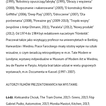
(1995), "Robotnicy opuszczają fabrykę" (1995), "Obrazy z więzienia"
(2000), "Rozpoznanie i nakierowanie" (2003), "O konstrukcji filmów
Griffitha" (2006), "Deep Play" (2007), "Odroczenie" (2007), "Dla
porównania" (2008), "Poważne gry" (2009-2010), "Tropiki wojny"
(wspólnie z Antje Ehmann, 2011), "Paralela" (2012), "Nowy produkt"
(2012). Od 1974 do 1984 był redaktorem naczelnym "Filmkritik".
Pracował także jako wizytujący profesor na uniwersytetach w Berkley,
Harwardzie i Wiedniu. Prace Farockiego miały istotny wpływ na sztuki
wizualne, o czym świadczą retrospektywy w m.in. Tate Modern w
Londynie, wystawy indywidualne w Museum of Modern Art w Wiedniu,
Jeu de Paume w Paryżu. Artysta brał także udział w wielu grupowych
wystawach, m.in. Documenta w Kassel (1997 i 2007).
AUTORZY FILMÓW PREZENTOWANYCH NA WYSTAWIE:
Łódź:
Aleksandra Chciuk, The Tram Dome, 2013 i Sirens, 2013; Filip
Gabriel Pudło, Automotive, 2013; Monika Masłoń, Kitchen, 2013;