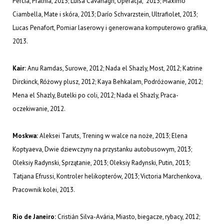
Percia, Pralnia, 2013; Luisa Cavanagh, Operacja, 2013; Máximo
Ciambella, Mate i skóra, 2013; Darío Schvarzstein, Ultrafiolet, 2013;
Lucas Penafort, Pomiar laserowy i generowana komputerowo grafika,
2013.
Kair:
Anu Ramdas, Surowe, 2012; Nada el Shazly, Most, 2012; Katrine
Dirckinck, Różowy plusz, 2012; Kaya Behkalam, Podróżowanie, 2012;
Mena el Shazly, Butelki po coli, 2012; Nada el Shazly, Praca-
oczekiwanie, 2012.
Moskwa:
Aleksei Taruts, Trening w walce na noże, 2013; Elena
Koptyaeva, Dwie dziewczyny na przystanku autobusowym, 2013;
Oleksiy Radynski, Sprzątanie, 2013; Oleksiy Radynski, Putin, 2013;
Tatjana Efrussi, Kontroler helikopterów, 2013; Victoria Marchenkova,
Pracownik kolei, 2013.
Rio de Janeiro:
Cristián Silva-Avária, Miasto, biegacze, rybacy, 2012;