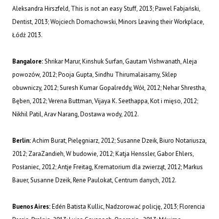
Aleksandra Hirszfeld, This is not an easy Stuff, 2013; Pawel Fabjański,
Dentist, 2013; Wojciech Domachowski, Minors Leaving their Workplace,
Łódź 2013.
Bangalore:
Shrikar Marur, Kinshuk Surfan, Gautam Vishwanath, Aleja
powozów, 2012; Pooja Gupta, Sindhu Thirumalaisamy, Sklep
obuwniczy, 2012; Suresh Kumar Gopalreddy, Wół, 2012; Nehar Shrestha,
Bęben, 2012; Verena Buttman, Vijaya K. Seethappa, Kot i mięso, 2012;
Nikhil Patil, Arav Narang, Dostawa wody, 2012.
Berlin:
Achim Burat, Pielęgniarz, 2012; Susanne Dzeik, Biuro Notariusza,
2012; ZaraZandieh, W budowie, 2012; Katja Henssler, Gabor Ehlers,
Posłaniec, 2012; Antje Freitag, Krematorium dla zwierząt, 2012; Markus
Bauer, Susanne Dzeik, Rene Paulokat, Centrum danych, 2012.
Buenos Aires:
Edén Batista Kullic, Nadzorować policję, 2013; Florencia