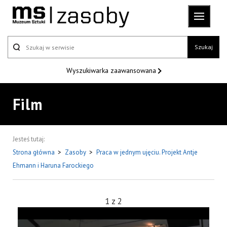
Szukaj
Wyszukiwarka
zaawansowana
Film
Jesteś tutaj:
Strona główna
>
Zasoby
>
Praca w jednym ujęciu. Projekt Antje
Ehmann i Haruna Farockiego
1
z
2