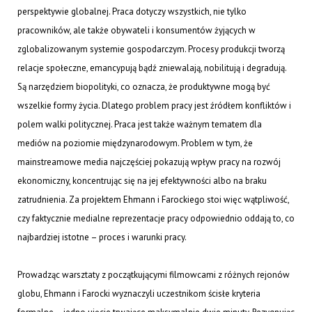
perspektywie globalnej. Praca dotyczy wszystkich, nie tylko
pracowników, ale także obywateli i konsumentów żyjących w
zglobalizowanym systemie gospodarczym. Procesy produkcji tworzą
relacje społeczne, emancypują bądź zniewalają, nobilitują i degradują.
Są narzędziem biopolityki, co oznacza, że produktywne mogą być
wszelkie formy życia. Dlatego problem pracy jest źródłem konfliktów i
polem walki politycznej. Praca jest także ważnym tematem dla
mediów na poziomie międzynarodowym. Problem w tym, że
mainstreamowe media najczęściej pokazują wpływ pracy na rozwój
ekonomiczny, koncentrując się na jej efektywności albo na braku
zatrudnienia. Za projektem Ehmann i Farockiego stoi więc wątpliwość,
czy faktycznie medialne reprezentacje pracy odpowiednio oddają to, co
najbardziej istotne – proces i warunki pracy.
Prowadząc warsztaty z początkującymi filmowcami z różnych rejonów
globu, Ehmann i Farocki wyznaczyli uczestnikom ścisłe kryteria