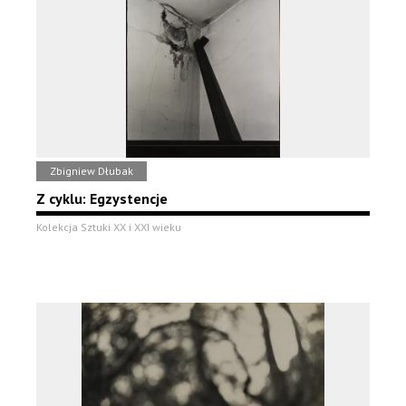
Zbigniew Dłubak
Z cyklu: Egzystencje
Kolekcja Sztuki XX i XXI wieku