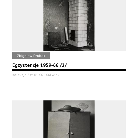
Zbigniew Dłubak
Egzystencje 1959-66 /2/
Kolekcja Sztuki XX i XXI wieku