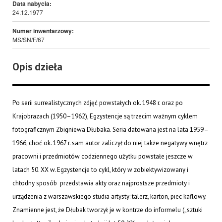
Data nabycia:
24.12.1977
Numer inwentarzowy:
MS/SN/F/67
Opis dzieła
Po serii surrealistycznych zdjęć powstałych ok. 1948 r. oraz po
Krajobrazach (1950–1962), Egzystencje są trzecim ważnym cyklem
fotograficznym Zbigniewa Dłubaka. Seria datowana jest na lata 1959–
1966, choć ok. 1967 r. sam autor zaliczył do niej także negatywy wnętrz
pracowni i przedmiotów codziennego użytku powstałe jeszcze w
latach 50. XX w. Egzystencje to cykl, który w zobiektywizowany i
chłodny sposób przedstawia akty oraz najprostsze przedmioty i
urządzenia z warszawskiego studia artysty: talerz, karton, piec kaflowy.
Znamienne jest, że Dłubak tworzył je w kontrze do informelu („sztuki