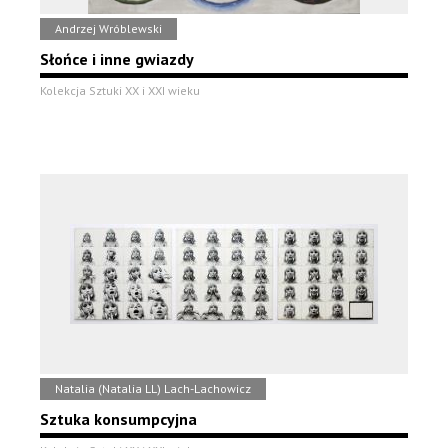
Andrzej Wróblewski
Słońce i inne gwiazdy
Kolekcja Sztuki XX i XXI wieku
Natalia (Natalia LL) Lach-Lachowicz
Sztuka konsumpcyjna