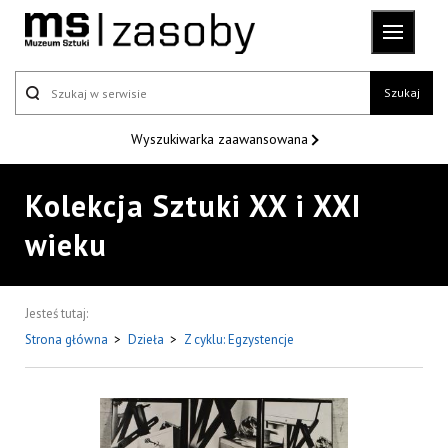
Szukaj
Wyszukiwarka
zaawansowana
Kolekcja Sztuki XX i XXI
wieku
Jesteś tutaj:
Strona główna
>
Dzieła
>
Z cyklu: Egzystencje