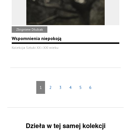
Zbigniew Dłubak
Wspomnienia niepokoją
Kolekcja Sztuki XX i XXI wieku
1
2
3
4
5
6
Dzieła w tej samej kolekcji