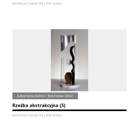
Kolekcja Sztuki XX i XXI wieku
Katarzyna Kobro / Bolesław Utkin
Rzeźba abstrakcyjna (3)
Kolekcja Sztuki XX i XXI wieku