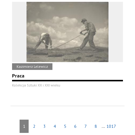
Kazimierz Lelewicz
Praca
Kolekcja Sztuki XX i XXI wieku
...
1
2
3
4
5
6
7
8
1017