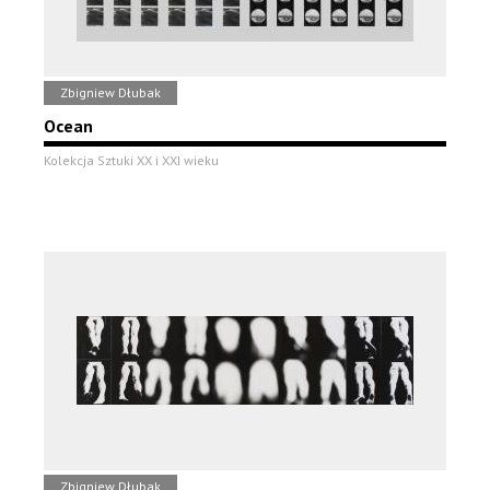
Zbigniew Dłubak
Ocean
Kolekcja Sztuki XX i XXI wieku
Zbigniew Dłubak