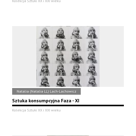
Kolekcja Sztuki XX i XXI wieku
Natalia (Natalia LL) Lach-Lachowicz
Sztuka konsumpcyjna Faza - XI
Kolekcja Sztuki XX i XXI wieku