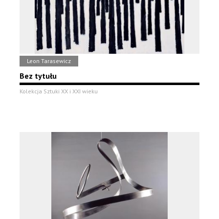
Leon Tarasewicz
Bez tytułu
Kolekcja Sztuki XX i XXI wieku