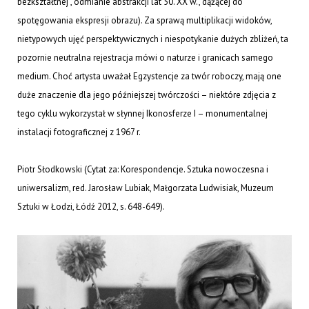
bezkształtnej”, odmianie abstrakcji lat 50. XX w., dążącej do
spotęgowania ekspresji obrazu). Za sprawą multiplikacji widoków,
nietypowych ujęć perspektywicznych i niespotykanie dużych zbliżeń, ta
pozornie neutralna rejestracja mówi o naturze i granicach samego
medium. Choć artysta uważał Egzystencje za twór roboczy, mają one
duże znaczenie dla jego późniejszej twórczości – niektóre zdjęcia z
tego cyklu wykorzystał w słynnej Ikonosferze I – monumentalnej
instalacji fotograficznej z 1967 r.
Piotr Słodkowski (Cytat za: Korespondencje. Sztuka nowoczesna i
uniwersalizm, red. Jarosław Lubiak, Małgorzata Ludwisiak, Muzeum
Sztuki w Łodzi, Łódź 2012, s. 648-649).