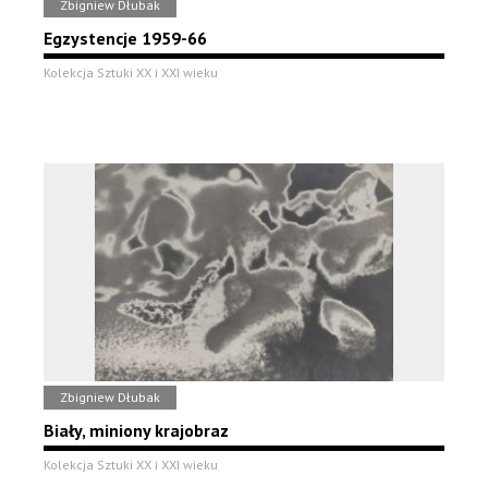
Zbigniew Dłubak
Egzystencje 1959-66
Kolekcja Sztuki XX i XXI wieku
Zbigniew Dłubak
Biały, miniony krajobraz
Kolekcja Sztuki XX i XXI wieku