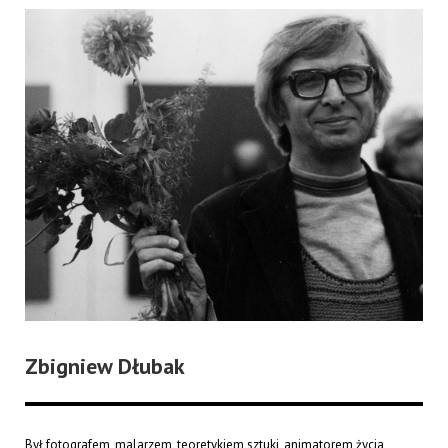
Zbigniew Dłubak
Był fotografem, malarzem, teoretykiem sztuki, animatorem życia