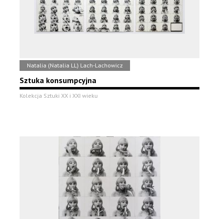
Natalia (Natalia LL) Lach-Lachowicz
Sztuka konsumpcyjna
Kolekcja Sztuki XX i XXI wieku