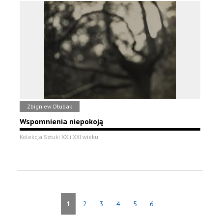
Zbigniew Dłubak
Wspomnienia niepokoją
Kolekcja Sztuki XX i XXI wieku
1
2
3
4
5
6