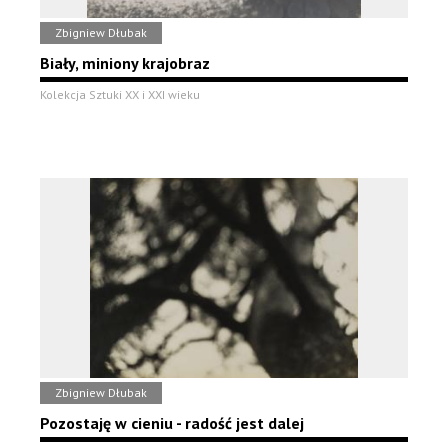
Zbigniew Dłubak
Biały, miniony krajobraz
Kolekcja Sztuki XX i XXI wieku
Zbigniew Dłubak
Pozostaję w cieniu - radość jest dalej