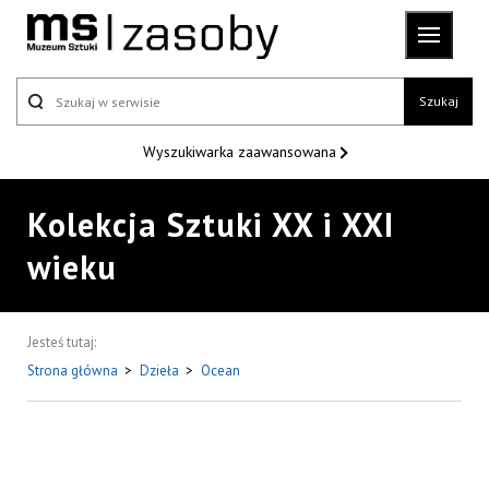
Szukaj
Wyszukiwarka
zaawansowana
Kolekcja Sztuki XX i XXI
wieku
Jesteś tutaj:
Strona główna
>
Dzieła
>
Ocean