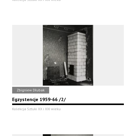
Zbigniew Dłubak
Egzystencje 1959-66 /2/
Kolekcja Sztuki XX i XXI wieku