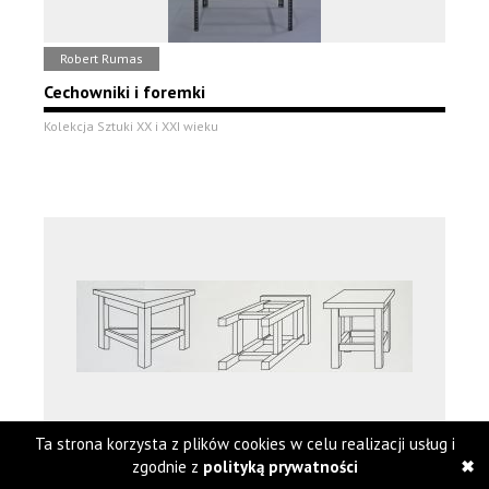
Robert Rumas
Cechowniki i foremki
Kolekcja Sztuki XX i XXI wieku
Ta strona korzysta z plików cookies w celu realizacji usług i
Krzysztof Wodiczko
zgodnie z
polityką prywatności
Rysunek taboretu