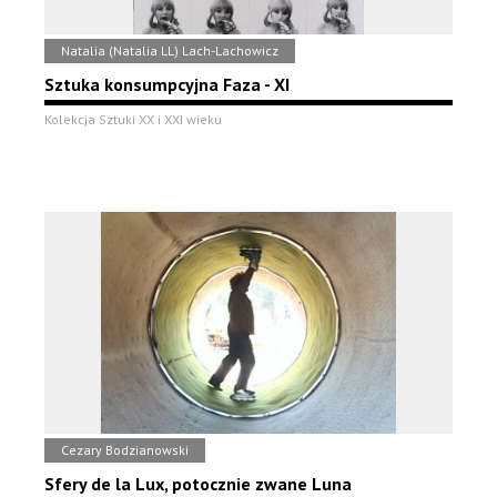
Natalia (Natalia LL) Lach-Lachowicz
Sztuka konsumpcyjna Faza - XI
Kolekcja Sztuki XX i XXI wieku
Cezary Bodzianowski
Sfery de la Lux, potocznie zwane Luna