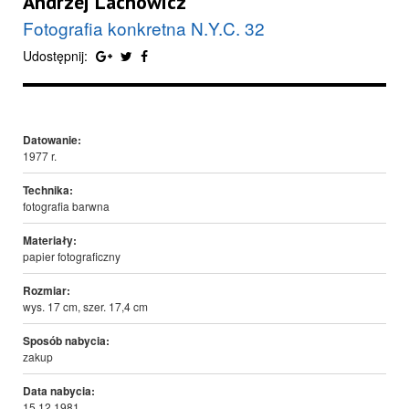
Andrzej Lachowicz
Fotografia konkretna N.Y.C. 32
Udostępnij:
Datowanie:
1977 r.
Technika:
fotografia barwna
Materiały:
papier fotograficzny
Rozmiar:
wys. 17 cm, szer. 17,4 cm
Sposób nabycia:
zakup
Data nabycia:
15.12.1981