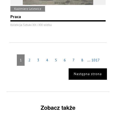
Kazimierz Lelewicz
Praca
Kolekcja Sztuki XX i XXI wieku
...
1
2
3
4
5
6
7
8
1017
Następna strona
Zobacz także