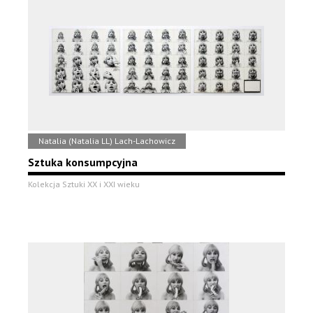
Natalia (Natalia LL) Lach-Lachowicz
Sztuka konsumpcyjna
Kolekcja Sztuki XX i XXI wieku