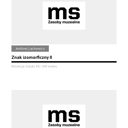
Andrzej Lachowicz
Znak izomorficzny II
Kolekcja Sztuki XX i XXI wieku