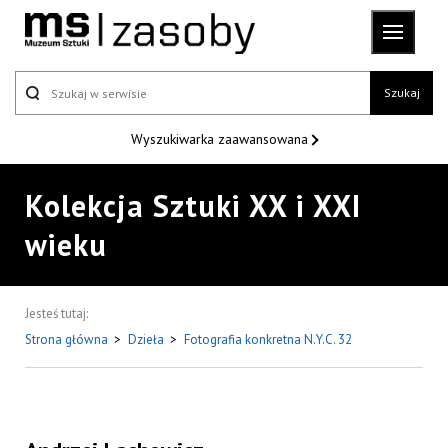
Szukaj
Wyszukiwarka
zaawansowana
Kolekcja Sztuki XX i XXI
wieku
Jesteś tutaj:
Strona główna
>
Dzieła
>
Fotografia konkretna N.Y.C. 32