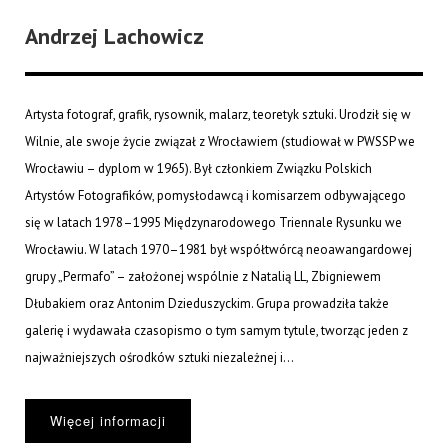
Andrzej Lachowicz
Artysta fotograf, grafik, rysownik, malarz, teoretyk sztuki. Urodził się w
Wilnie, ale swoje życie związał z Wrocławiem (studiował w PWSSP we
Wrocławiu – dyplom w 1965). Był członkiem Związku Polskich
Artystów Fotografików, pomysłodawcą i komisarzem odbywającego
się w latach 1978–1995 Międzynarodowego Triennale Rysunku we
Wrocławiu. W latach 1970–1981 był współtwórcą neoawangardowej
grupy „Permafo” – założonej wspólnie z Natalią LL, Zbigniewem
Dłubakiem oraz Antonim Dzieduszyckim. Grupa prowadziła także
galerię i wydawała czasopismo o tym samym tytule, tworząc jeden z
najważniejszych ośrodków sztuki niezależnej i...
Więcej informacji