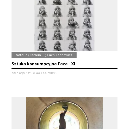
Natalia (Natalia LL) Lach-Lachowicz
Sztuka konsumpcyjna Faza - XI
Kolekcja Sztuki XX i XXI wieku