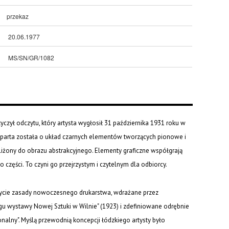
przekaz
20.06.1977
MS/SN/GR/1082
zył odczytu, który artysta wygłosił 31 października 1931 roku w
oparta została o układ czarnych elementów tworzących pionowe i
liżony do obrazu abstrakcyjnego. Elementy graficzne współgrają
części. To czyni go przejrzystym i czytelnym dla odbiorcy.
 życie zasady nowoczesnego drukarstwa, wdrażane przez
u wystawy Nowej Sztuki w Wilnie" (1923) i zdefiniowane odrębnie
nalny". Myślą przewodnią koncepcji łódzkiego artysty było