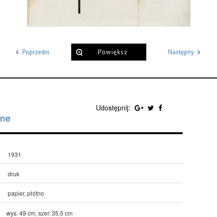
Poprzedni
Powiększ
Następny
Udostępnij:
zne
1931
druk
papier, płótno
wys. 49 cm, szer. 35,5 cm