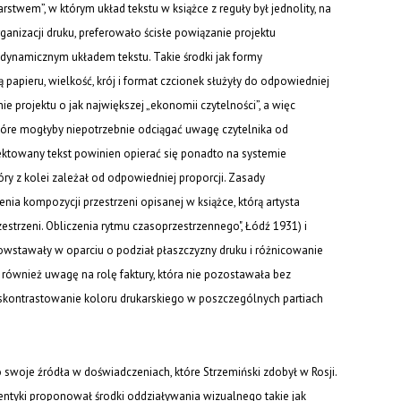
twem”, w którym układ tekstu w książce z reguły był jednolity, na
anizacji druku, preferowało ścisłe powiązanie projektu
j dynamicznym układem tekstu. Takie środki jak formy
apieru, wielkość, krój i format czcionek służyły do odpowiedniej
ie projektu o jak największej „ekonomii czytelności”, a więc
tóre mogłyby niepotrzebnie odciągać uwagę czytelnika od
ektowany tekst powinien opierać się ponadto na systemie
ry z kolei zależał od odpowiedniej proporcji. Zasady
ia kompozycji przestrzeni opisanej w książce, którą artysta
strzeni. Obliczenia rytmu czasoprzestrzennego", Łódź 1931) i
powstawały w oparciu o podział płaszczyzny druku i różnicowanie
 również uwagę na rolę faktury, która nie pozostawała bez
 skontrastowanie koloru drukarskiego w poszczególnych partiach
swoje źródła w doświadczeniach, które Strzemiński zdobył w Rosji.
entyki proponował środki oddziaływania wizualnego takie jak