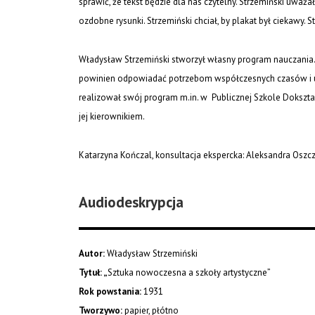
sprawić, że tekst będzie dla nas czytelny. Strzemiński uważ
ozdobne rysunki. Strzemiński chciał, by plakat był ciekawy
Władysław Strzemiński stworzył własny program nauczania
powinien odpowiadać potrzebom współczesnych czasów i uwz
realizował swój program m.in. w Publicznej Szkole Dokszta
jej kierownikiem.
Katarzyna Kończal, konsultacja ekspercka: Aleksandra Oszc
Audiodeskrypcja
Autor:
Władysław Strzemiński
Tytuł: „
Sztuka nowoczesna a szkoły artystyczne”
Rok powstania:
1931
Tworzywo:
papier, płótno