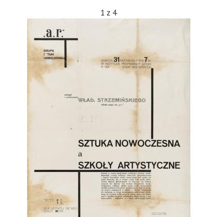
1
z
4