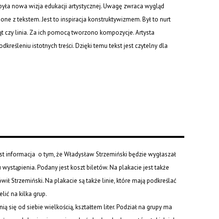
była nowa wizja edukacji artystycznej. Uwagę zwraca wygląd
one z tekstem. Jest to inspiracja konstruktywizmem. Był to nurt
kąt czy linia. Za ich pomocą tworzono kompozycje. Artysta
odkreśleniu istotnych treści. Dzięki temu tekst jest czytelny dla
est informacja o tym, że Władysław Strzemiński będzie wygłaszał
 wystąpienia. Podany jest koszt biletów. Na plakacie jest także
wił Strzemiński. Na plakacie są także linie, które mają podkreślać
lić na kilka grup.
 się od siebie wielkością, kształtem liter. Podział na grupy ma