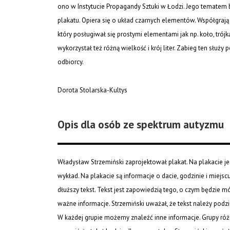
ono w Instytucie Propagandy Sztuki w Łodzi. Jego tematem 
plakatu. Opiera się o układ czarnych elementów. Współgrają 
który posługiwał się prostymi elementami jak np. koło, trój
wykorzystał też różną wielkość i krój liter. Zabieg ten służy p
odbiorcy.
Dorota Stolarska-Kultys
Opis dla osób ze spektrum autyzmu
Władysław Strzemiński zaprojektował plakat. Na plakacie j
wykład. Na plakacie są informacje o dacie, godzinie i miejscu
dłuższy tekst. Tekst jest zapowiedzią tego, o czym będzie mó
ważne informacje. Strzemiński uważał, że tekst należy podzie
W każdej grupie możemy znaleźć inne informacje. Grupy różnią