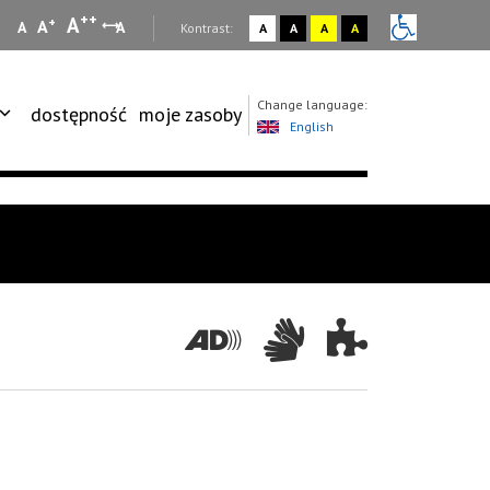
++
A
+
A
A
A
:
Kontrast:
A
A
A
A
Change language:
dostępność
moje zasoby
English