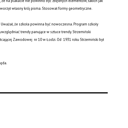
ał, że na plakacie nie powinno być zbędnych elementów, takich jak
. Stworzył własny krój pisma. Stosował formy geometryczne.
. Uważał, że szkoła powinna być nowoczesna. Program szkoły
ględniać trendy panujące w sztuce trendy. Strzemiński
łcającej Zawodowej nr 10 w Łodzi. Od 1931 roku Strzemiński był
zęda.