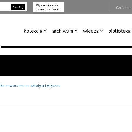
Wyszukiwarka
Szukaj
Czcionka
zaawansowana
kolekcja
archiwum
wiedza
biblioteka
uka nowoczesna a szkoły artystyczne