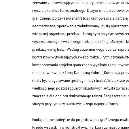
zerwanie z obowiązującym do tej pory „renesansowym drukars
rzecz drukarstwa funkcjonalnego. Dążyło ono do celowej org
graficznego z przekazywaną treścią i cechowało się bardzie
geometryczne, operowanie zadrukowaną i pustą płaszczyzną p
wizualnej organizacji przekazu. Istotą było przy tym stworzen
wyczyszczonego z wszelkiego rodzaju ozdób graficznych, k
przekazywanej treści. Według Strzemińskiego dobrze zaproj
kontrastów wytwarzających swego rodzaju rytm czytania, któ
komponowania projektu graficznego wynikały z reguł tworzen
opublikował wraz z żoną, Katarzyną Kobro („Kompozycja prze
miały być uregulowane „podług miary i liczby”. W praktyce 
wielkości jego poszczególnych składowych. Artysta zwracał
znaczenia dla odbioru drukowanego tekstu. Zagęszczenie i
służyło przy tym uzyskaniu większego napięcia formy.
Funkcjonalne podejście do projektowania graficznego miało 
Przede wszystkim w konstruktywizmie, który zamiast ornam