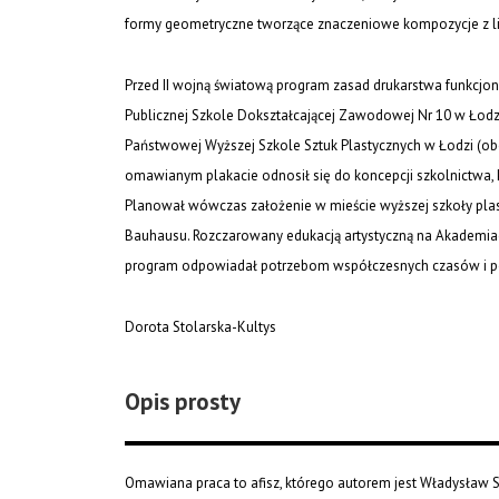
formy geometryczne tworzące znaczeniowe kompozycje z li
Przed II wojną światową program zasad drukarstwa funkcjon
Publicznej Szkole Dokształcającej Zawodowej Nr 10 w Łodzi.
Państwowej Wyższej Szkole Sztuk Plastycznych w Łodzi (ob
omawianym plakacie odnosił się do koncepcji szkolnictwa, k
Planował wówczas założenie w mieście wyższej szkoły plast
Bauhausu. Rozczarowany edukacją artystyczną na Akademiac
program odpowiadał potrzebom współczesnych czasów i po
Dorota Stolarska-Kultys
Opis prosty
Omawiana praca to afisz, którego autorem jest Władysław S