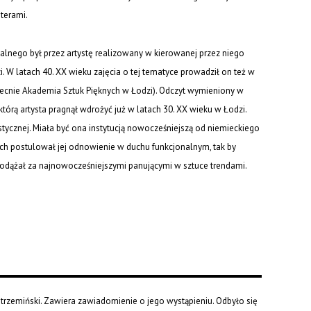
terami.
alnego był przez artystę realizowany w kierowanej przez niego
 W latach 40. XX wieku zajęcia o tej tematyce prowadził on też w
ecnie Akademia Sztuk Pięknych w Łodzi). Odczyt wymieniony w
tórą artysta pragnął wdrożyć już w latach 30. XX wieku w Łodzi.
ycznej. Miała być ona instytucją nowocześniejszą od niemieckiego
h postulował jej odnowienie w duchu funkcjonalnym, tak by
dążał za najnowocześniejszymi panującymi w sztuce trendami.
trzemiński. Zawiera zawiadomienie o jego wystąpieniu. Odbyło się