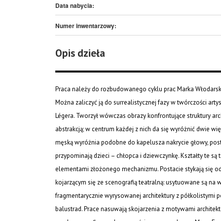
Data nabycia:
Numer inwentarzowy:
Opis dzieła
Praca należy do rozbudowanego cyklu prac Marka Włodarskie
Można zaliczyć ją do surrealistycznej fazy w twórczości arty
Légera. Tworzył wówczas obrazy konfrontujące struktury ar
abstrakcją; w centrum każdej z nich da się wyróżnić dwie wię
męską wyróżnia podobne do kapelusza nakrycie głowy, post
przypominają dzieci – chłopca i dziewczynkę. Kształty te są 
elementami złożonego mechanizmu. Postacie stykają się odn
kojarzącym się ze scenografią teatralną: usytuowane są na 
fragmentarycznie wyrysowanej architektury z półkolistymi 
balustrad. Prace nasuwają skojarzenia z motywami architekt