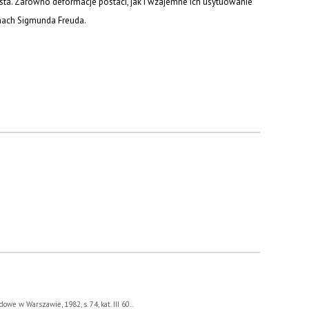
a. Zarówno deformacje postaci, jak i wzajemne ich usytuowanie
mach Sigmunda Freuda.
 w Warszawie, 1982, s. 74, kat. III 60..