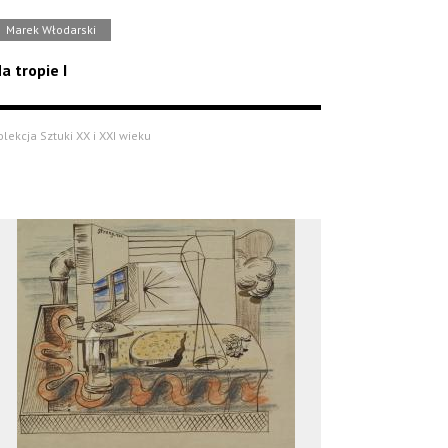
Marek Włodarski
a tropie I
olekcja Sztuki XX i XXI wieku