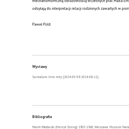
mechanomorficzną obrazowością wczesnych prac Maxa Ernst
odsyłają do interpretacji relacji
rodzinnych zawartych w pis
Paweł Polit
Wystawy
Surrealizm. Inne mity [2024-05-09-2024-08-11]
Bibliografia
Marek Włodarski (Henryk Streng) 1903-1960, Warszawa: Muzeum Narodowe