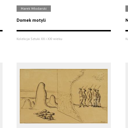
Marek Włodarski
Domek motyli
N
Kolekcja Sztuki XX i XXI wieku
K