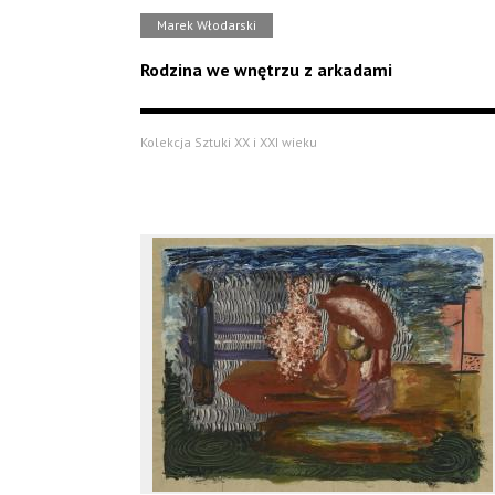
Marek Włodarski
Rodzina we wnętrzu z arkadami
Kolekcja Sztuki XX i XXI wieku