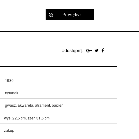
Powiększ
Udostępnij:
1930
rysunek
gwasz, akwarela, atrament, papier
wys. 22,5 cm, szer. 31,5 cm
zakup