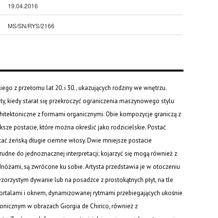
19.04.2016
MS/SN/RYS/2166
go z przełomu lat 20. i 30., ukazujących rodziny we wnętrzu.
sty, kiedy starał się przekroczyć ograniczenia maszynowego stylu
chitektoniczne z formami organicznymi. Obie kompozycje graniczą z
ksze postacie, które można określić jako rodzicielskie. Postać
ać żeńską długie ciemne włosy. Dwie mniejsze postacie
trudne do jednoznacznej interpretacji; kojarzyć się mogą również z
óżami, są zwrócone ku sobie. Artysta przedstawia je w otoczeniu
wzorzystym dywanie lub na posadzce z prostokątnych płyt, na tle
portalami i oknem, dynamizowanej rytmami przebiegających ukośnie
onicznym w obrazach Giorgia de Chirico, również z