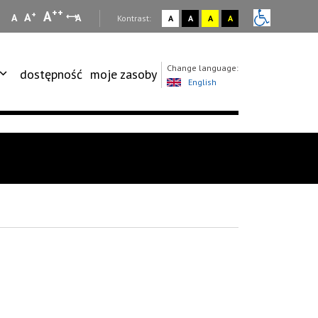
++
A
+
A
A
A
:
Kontrast:
A
A
A
A
Change language:
dostępność
moje zasoby
English