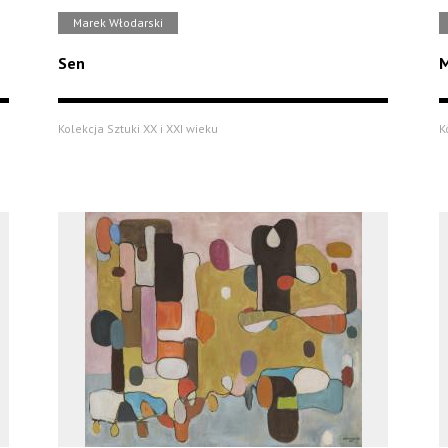
Marek Włodarski
Sen
M
Kolekcja Sztuki XX i XXI wieku
K