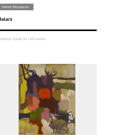
Marek Włodarski
alarz
olekcja Sztuki XX i XXI wieku