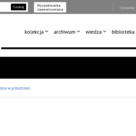
Wyszukiwarka
Szukaj
Czcionka
zaawansowana
kolekcja
archiwum
wiedza
biblioteka
zina w przestrzeni