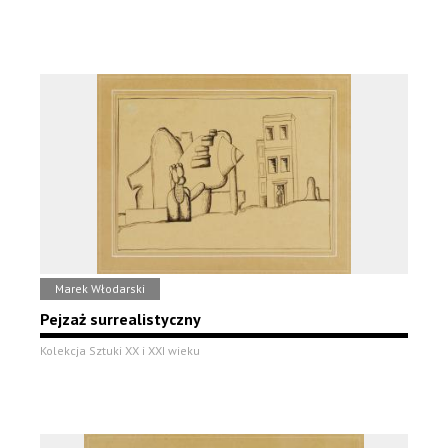
Marek Włodarski
Pejzaż surrealistyczny
Kolekcja Sztuki XX i XXI wieku