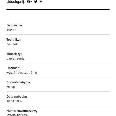
Udostępnij:
Datowanie:
1929 r.
Technika:
rysunek
Materiały:
papier, sepia
Rozmiar:
wys. 21 cm, szer. 34 cm
Sposób nabycia:
zakup
Data nabycia:
18.01.1939
Numer inwentarzowy:
MS/SN/RYS/29