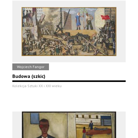
Wojciech Fangor
Budowa (szkic)
Kolekcja Sztuki XX i XXI wieku