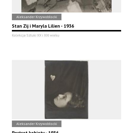
Aleksander Krzywobłocki
Stan Zij i Maryla Lilien - 1936
Kolekcja Sztuki XX i XXI wieku
Aleksander Krzywobłocki
Portret kobiety - 1936