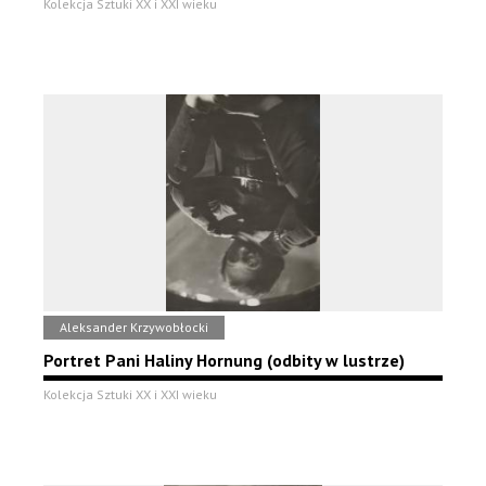
Kolekcja Sztuki XX i XXI wieku
Aleksander Krzywobłocki
Portret Pani Haliny Hornung (odbity w lustrze)
Kolekcja Sztuki XX i XXI wieku