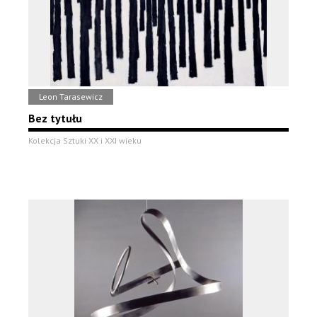
Leon Tarasewicz
Bez tytułu
Kolekcja Sztuki XX i XXI wieku