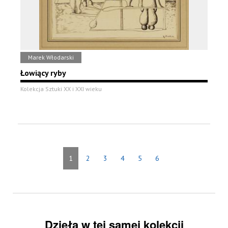
Marek Włodarski
Łowiący ryby
Kolekcja Sztuki XX i XXI wieku
1
2
3
4
5
6
Dzieła w tej samej kolekcji