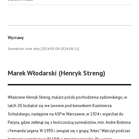
Wystawy
Surrealizm. Inne mity [2024-05-09-2024-08-11]
Marek Włodarski (Henryk Streng)
Właściwie Henryk Streng, malarz polski pochodzenia żydowskiego, w
latch 20. kształcił się we Lwowie pod kierunkiem Kazimierza
Sichulskiego, następnie na ASP w Warszawie, w 1924 r. wyjechał do
Paryża, gdzie zetknął się z twórczością surrealistów, min. Andre Bretona
i Fernanda Legera. W 1930 r. związał się z grupą ''Artes". Walczył podczas