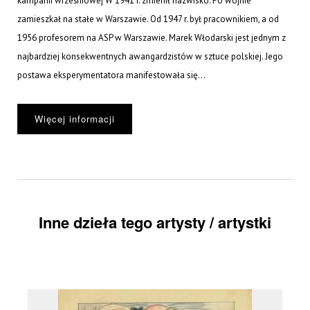
kampanii wrześniowej W 1941 r. zmienił nazwisko. Po wojnie
zamieszkał na stałe w Warszawie. Od 1947 r. był pracownikiem, a od
1956 profesorem na ASP w Warszawie. Marek Włodarski jest jednym z
najbardziej konsekwentnych awangardzistów w sztuce polskiej. Jego
postawa eksperymentatora manifestowała się...
Więcej informacji
Inne dzieła tego artysty / artystki