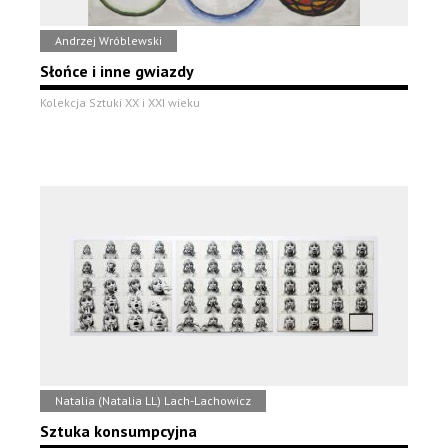
Andrzej Wróblewski
Słońce i inne gwiazdy
Kolekcja Sztuki XX i XXI wieku
Natalia (Natalia LL) Lach-Lachowicz
Sztuka konsumpcyjna