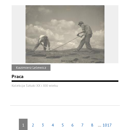
Kazimierz Lelewicz
Praca
Kolekcja Sztuki XX i XXI wieku
...
1
2
3
4
5
6
7
8
1017