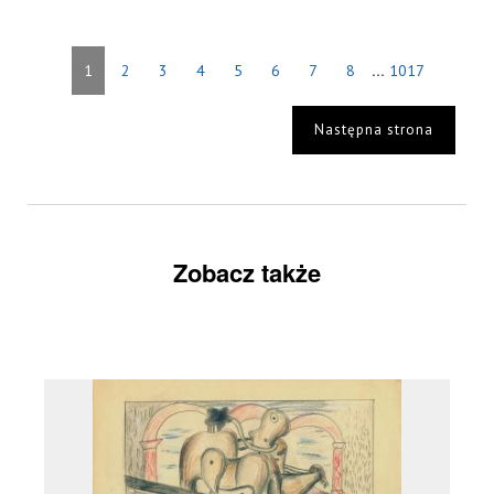
...
1
2
3
4
5
6
7
8
1017
Następna strona
Zobacz także