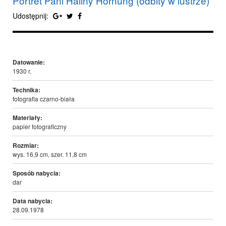
Portret Pani Haliny Hornung (odbity w lustrze)
Udostępnij:
Datowanie:
1930 r.
Technika:
fotografia czarno-biała
Materiały:
papier fotograficzny
Rozmiar:
wys. 16,9 cm, szer. 11,8 cm
Sposób nabycia:
dar
Data nabycia:
28.09.1978