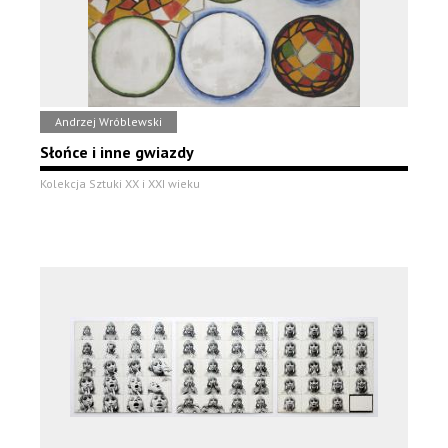
Andrzej Wróblewski
Słońce i inne gwiazdy
Kolekcja Sztuki XX i XXI wieku