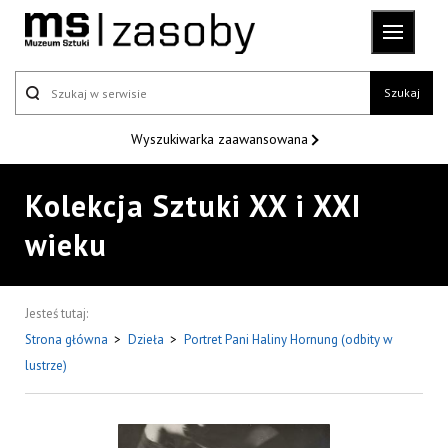
Szukaj
Wyszukiwarka
zaawansowana
Kolekcja Sztuki XX i XXI
wieku
Jesteś tutaj:
Strona główna
>
Dzieła
>
Portret Pani Haliny Hornung (odbity w
lustrze)