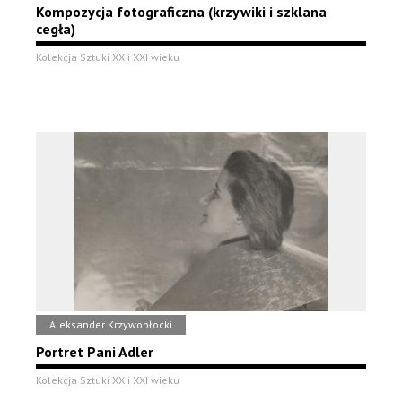
Kompozycja fotograficzna (krzywiki i szklana
cegła)
Kolekcja Sztuki XX i XXI wieku
Aleksander Krzywobłocki
Portret Pani Adler
Kolekcja Sztuki XX i XXI wieku