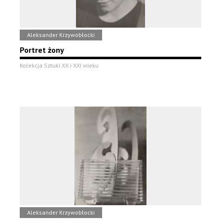
Aleksander Krzywobłocki
Portret żony
Kolekcja Sztuki XX i XXI wieku
Aleksander Krzywobłocki