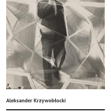
Aleksander Krzywobłocki