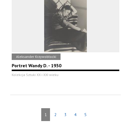
Aleksander Krzywobłocki
Portret Wandy D. - 1930
Kolekcja Sztuki XX i XXI wieku
1
2
3
4
5