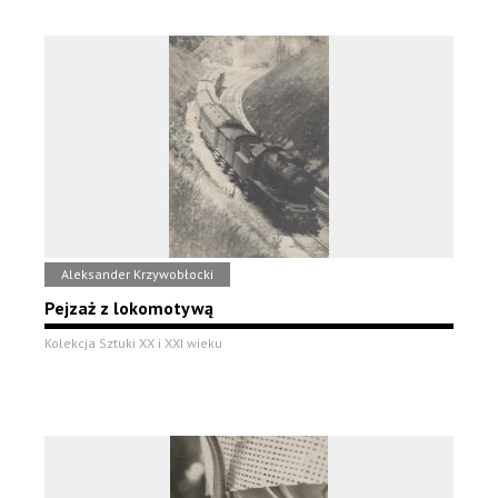
Aleksander Krzywobłocki
Pejzaż z lokomotywą
Kolekcja Sztuki XX i XXI wieku