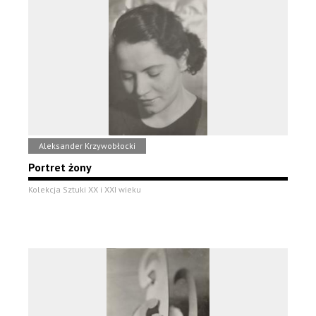
Aleksander Krzywobłocki
Portret żony
Kolekcja Sztuki XX i XXI wieku