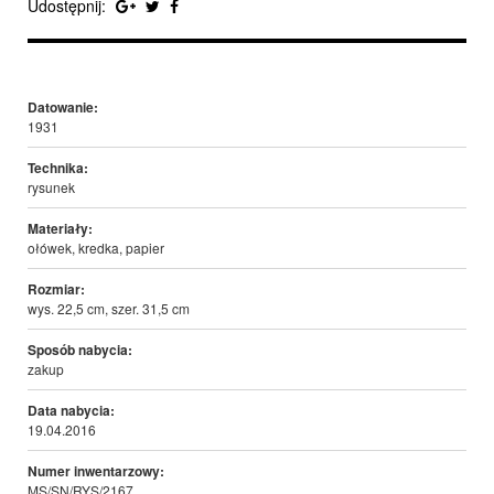
Udostępnij:
Datowanie:
1931
Technika:
rysunek
Materiały:
ołówek, kredka, papier
Rozmiar:
wys. 22,5 cm, szer. 31,5 cm
Sposób nabycia:
zakup
Data nabycia:
19.04.2016
Numer inwentarzowy:
MS/SN/RYS/2167