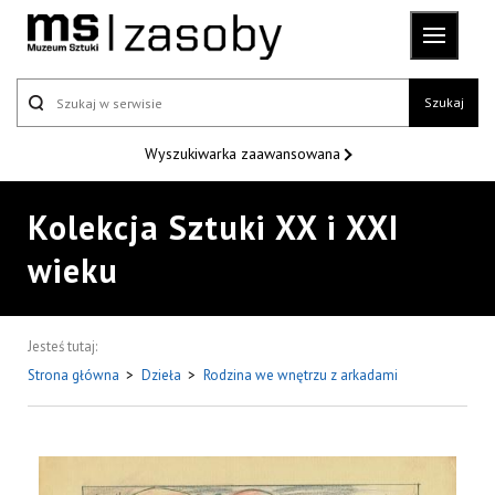
Szukaj
Wyszukiwarka
zaawansowana
Kolekcja Sztuki XX i XXI
wieku
Jesteś tutaj:
Strona główna
>
Dzieła
>
Rodzina we wnętrzu z arkadami