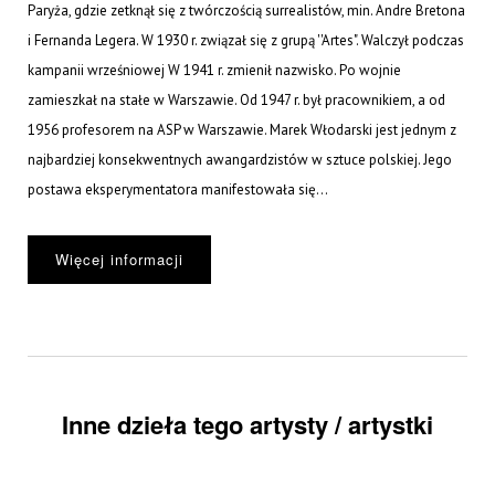
Paryża, gdzie zetknął się z twórczością surrealistów, min. Andre Bretona
i Fernanda Legera. W 1930 r. związał się z grupą ''Artes". Walczył podczas
kampanii wrześniowej W 1941 r. zmienił nazwisko. Po wojnie
zamieszkał na stałe w Warszawie. Od 1947 r. był pracownikiem, a od
1956 profesorem na ASP w Warszawie. Marek Włodarski jest jednym z
najbardziej konsekwentnych awangardzistów w sztuce polskiej. Jego
postawa eksperymentatora manifestowała się...
Więcej informacji
Inne dzieła tego artysty / artystki