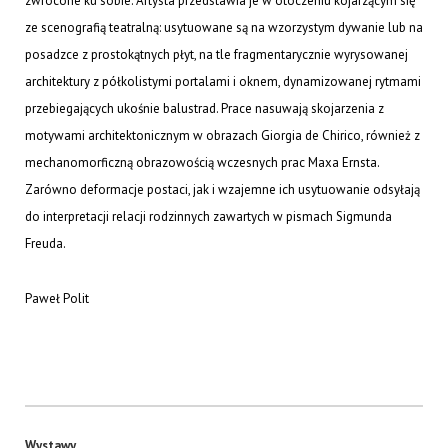
zwrócone ku sobie. Artysta przedstawia je w otoczeniu kojarzącym się
ze scenografią teatralną: usytuowane są na wzorzystym dywanie lub na
posadzce z prostokątnych płyt, na tle fragmentarycznie wyrysowanej
architektury z półkolistymi portalami i oknem, dynamizowanej rytmami
przebiegających ukośnie balustrad. Prace nasuwają skojarzenia z
motywami architektonicznym w obrazach Giorgia de Chirico, również z
mechanomorficzną obrazowością wczesnych prac Maxa Ernsta.
Zarówno deformacje postaci, jak i wzajemne ich usytuowanie odsyłają
do interpretacji relacji rodzinnych zawartych w pismach Sigmunda
Freuda.
Paweł Polit
Wystawy