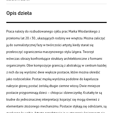
Opis dzieła
Praca należy do rozbudowanego cyklu prac Marka Włodarskiego z
przełomu lat 20. i 30., ukazujących rodziny we wnętrzu. Można zaliczyć
ją do surrealistycznej fazy w twórczości artysty, kiedy starał się
przekroczyć ograniczenia maszynowego stylu Légera. Tworzył
wówczas obrazy konfrontujące struktury architektoniczne z formami
organicznymi. Obie kompozycje graniczą z abstrakcją; w centrum każdej
z nich da się wyróżnić dwie większe postacie, które można określić
jako rodzicielskie. Postać męską wyróżnia podobne do kapelusza
nakrycie głowy, postać żeńską długie ciemne włosy. Dwie mniejsze
postacie przypominają dzieci – chłopca i dziewczynkę. Kształty te są
trudne do jednoznacznej interpretacji; kojarzyć się mogą również z
elementami złożonego mechanizmu. Postacie stykają się odnóżami, są