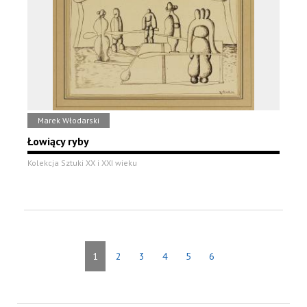
Marek Włodarski
Łowiący ryby
Kolekcja Sztuki XX i XXI wieku
1
2
3
4
5
6