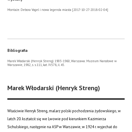
Montaże. Debora Vogel i nowa legenda miasta [2017-10-27-2018-02-04]
Bibliografia
Marek Włodarski (Henryk Streng) 1903-1960, Warszawa: Muzeum Narodowe w
Warszawie, 1982, s. s.111, kat. IV.578, il. 45.
Marek Włodarski (Henryk Streng)
Właściwie Henryk Streng, malarz polski pochodzenia żydowskiego, w
latch 20. kształcił się we Lwowie pod kierunkiem Kazimierza
Sichulskiego, następnie na ASP w Warszawie, w 1924 r. wyjechał do