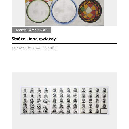
Andrzej Wróblewski
Słońce i inne gwiazdy
Kolekcja Sztuki XX i XXI wieku