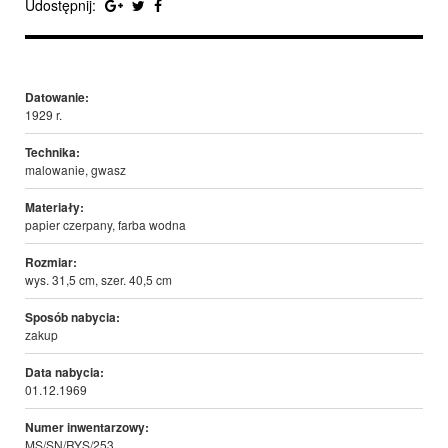
Udostępnij:
Datowanie:
1929 r.
Technika:
malowanie, gwasz
Materiały:
papier czerpany, farba wodna
Rozmiar:
wys. 31,5 cm, szer. 40,5 cm
Sposób nabycia:
zakup
Data nabycia:
01.12.1969
Numer inwentarzowy:
MS/SN/RYS/253