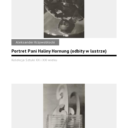
Aleksander Krzywobłocki
Portret Pani Haliny Hornung (odbity w lustrze)
Kolekcja Sztuki XX i XXI wieku