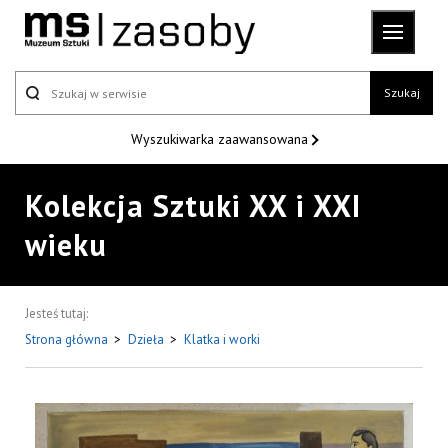
Szukaj
Wyszukiwarka
zaawansowana
Kolekcja Sztuki XX i XXI
wieku
Jesteś tutaj:
Strona główna
>
Dzieła
>
Klatka i worki