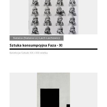
Natalia (Natalia LL) Lach-Lachowicz
Sztuka konsumpcyjna Faza - XI
Kolekcja Sztuki XX i XXI wieku