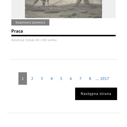
Kazimierz Lelewicz
Praca
Kolekcja Sztuki XX i XXI wieku
...
1
2
3
4
5
6
7
8
1017
Następna strona