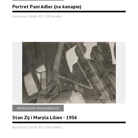
Portret Pani Adler (na kanapie)
Kolekcja Sztuki XX i XXI wieku
Aleksander Krzywobłocki
Stan Zij i Maryla Lilien - 1936
Kolekcja Sztuki XX i XXI wieku