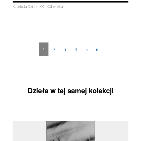
Kolekcja Sztuki XX i XXI wieku
1
2
3
4
5
6
Dzieła w tej samej kolekcji