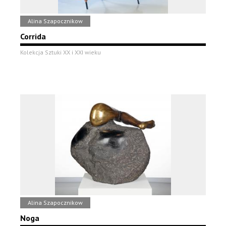
Alina Szapocznikow
Corrida
Kolekcja Sztuki XX i XXI wieku
Alina Szapocznikow
Noga