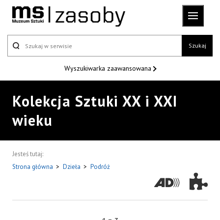
Szukaj
Wyszukiwarka
zaawansowana
Kolekcja Sztuki XX i XXI
wieku
Jesteś tutaj:
Strona główna
>
Dzieła
>
Podróż