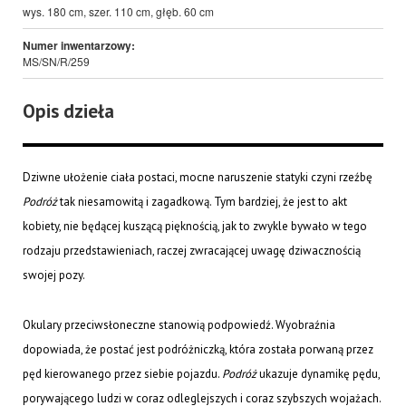
wys. 180 cm, szer. 110 cm, głęb. 60 cm
Numer inwentarzowy:
MS/SN/R/259
Opis dzieła
Dziwne ułożenie ciała postaci, mocne naruszenie statyki czyni rzeźbę
Podróż
tak niesamowitą i zagadkową. Tym bardziej, że jest to akt
kobiety, nie będącej kuszącą pięknością, jak to zwykle bywało w tego
rodzaju przedstawieniach, raczej zwracającej uwagę dziwacznością
swojej pozy.
Okulary przeciwsłoneczne stanowią podpowiedź. Wyobraźnia
dopowiada, że postać jest podróżniczką, która została porwaną przez
pęd kierowanego przez siebie pojazdu.
Podróż
ukazuje dynamikę pędu,
porywającego ludzi w coraz odleglejszych i coraz szybszych wojażach.