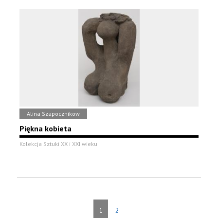
Alina Szapocznikow
Piękna kobieta
Kolekcja Sztuki XX i XXI wieku
1
2