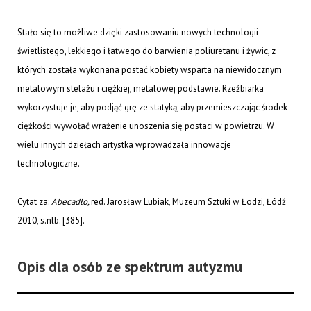
Stało się to możliwe dzięki zastosowaniu nowych technologii –
świetlistego, lekkiego i łatwego do barwienia poliuretanu i żywic, z
których została wykonana postać kobiety wsparta na niewidocznym
metalowym stelażu i ciężkiej, metalowej podstawie. Rzeźbiarka
wykorzystuje je, aby podjąć grę ze statyką, aby przemieszczając środek
ciężkości wywołać wrażenie unoszenia się postaci w powietrzu. W
wielu innych dziełach artystka wprowadzała innowacje
technologiczne.
Cytat za:
Abecadło,
red. Jarosław Lubiak, Muzeum Sztuki w Łodzi, Łódź
2010, s.nlb. [385].
Opis dla osób ze spektrum autyzmu