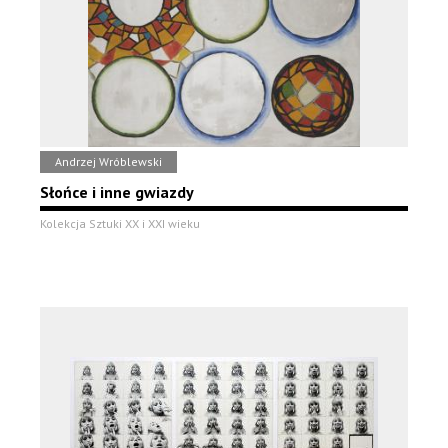
Andrzej Wróblewski
Słońce i inne gwiazdy
Kolekcja Sztuki XX i XXI wieku