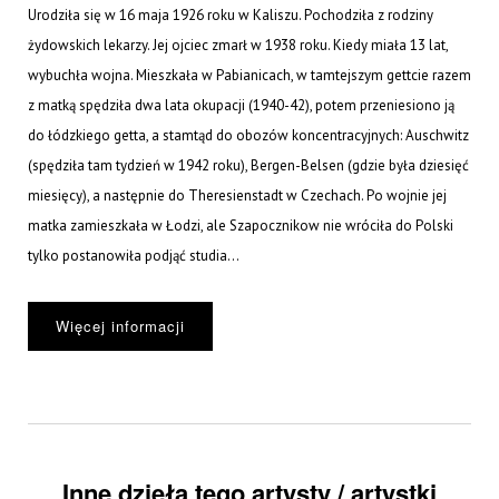
Urodziła się w 16 maja 1926 roku w Kaliszu. Pochodziła z rodziny
żydowskich lekarzy. Jej ojciec zmarł w 1938 roku. Kiedy miała 13 lat,
wybuchła wojna. Mieszkała w Pabianicach, w tamtejszym gettcie razem
z matką spędziła dwa lata okupacji (1940-42), potem przeniesiono ją
do łódzkiego getta, a stamtąd do obozów koncentracyjnych: Auschwitz
(spędziła tam tydzień w 1942 roku), Bergen-Belsen (gdzie była dziesięć
miesięcy), a następnie do Theresienstadt w Czechach. Po wojnie jej
matka zamieszkała w Łodzi, ale Szapocznikow nie wróciła do Polski
tylko postanowiła podjąć studia...
Więcej informacji
Inne dzieła tego artysty / artystki