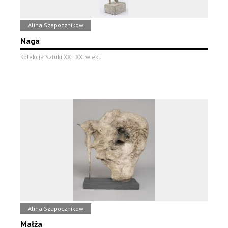
Alina Szapocznikow
Naga
Kolekcja Sztuki XX i XXI wieku
Alina Szapocznikow
Małża