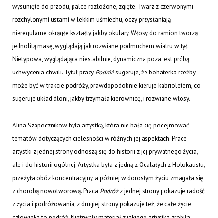
wysunięte do przodu, palce rozłożone, zgięte. Twarz z czerwonymi
rozchylonymi ustami w lekkim uśmiechu, oczy przysłaniają
nieregularne okrągłe kształty, jakby okulary. Włosy do ramion tworzą
jednolitą masę, wyglądają jak rozwiane podmuchem wiatru w tył.
Nietypowa, wyglądająca niestabilnie, dynamiczna poza jest próbą
uchwycenia chwili. Tytuł pracy
Podróż
sugeruje, że bohaterka rzeźby
może być w trakcie podróży, prawdopodobnie kieruje kabrioletem, co
sugeruje układ dłoni, jakby trzymała kierownicę, i rozwiane włosy.
Alina Szapocznikow była artystką, która nie bała się podejmować
tematów dotyczących cielesności w różnych jej aspektach. Prace
artystki z jednej strony odnoszą się do historii z jej prywatnego życia,
ale i do historii ogólnej. Artystka była z jedną z Ocalałych z Holokaustu,
przeżyła obóz koncentracyjny, a później w dorosłym życiu zmagała się
z chorobą nowotworową. Praca
Podróż
z jednej strony pokazuje radość
z życia i podróżowania, z drugiej strony pokazuje też, że całe życie
człowieka to podróż. Nietrwały materiał z jakiego artystka zrobiła