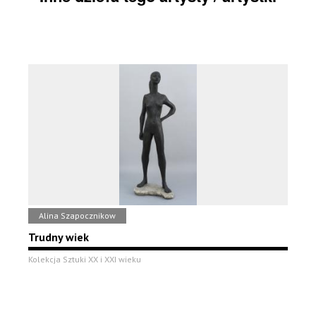
Alina Szapocznikow
Trudny wiek
Kolekcja Sztuki XX i XXI wieku