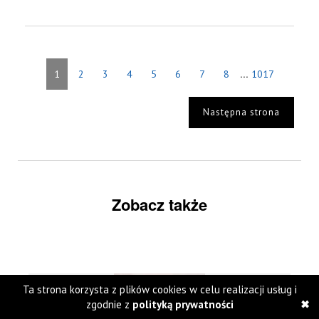
...
1
2
3
4
5
6
7
8
1017
Następna strona
Zobacz także
Ta strona korzysta z plików cookies w celu realizacji usług i
zgodnie z
polityką prywatności