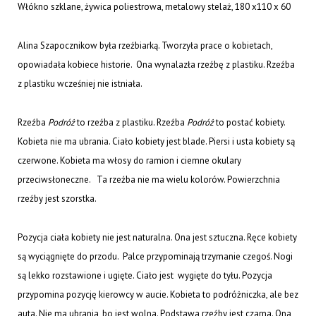
Włókno szklane, żywica poliestrowa, metalowy stelaż, 180 x110 x 60
Alina Szapocznikow była rzeźbiarką. Tworzyła prace o kobietach,
opowiadała kobiece historie. Ona wynalazła rzeźbę z plastiku. Rzeźba
z plastiku wcześniej nie istniała.
Rzeźba
Podróż
to rzeźba z plastiku. Rzeźba
Podróż
to postać kobiety.
Kobieta nie ma ubrania. Ciało kobiety jest blade. Piersi i usta kobiety są
czerwone. Kobieta ma włosy do ramion i ciemne okulary
przeciwsłoneczne. Ta rzeźba nie ma wielu kolorów. Powierzchnia
rzeźby jest szorstka.
Pozycja ciała kobiety nie jest naturalna. Ona jest sztuczna. Ręce kobiety
są wyciągnięte do przodu. Palce przypominają trzymanie czegoś. Nogi
są lekko rozstawione i ugięte. Ciało jest wygięte do tyłu. Pozycja
przypomina pozycję kierowcy w aucie. Kobieta to podróżniczka, ale bez
auta. Nie ma ubrania, bo jest wolna. Podstawa rzeźby jest czarna. Ona