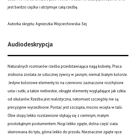
jest bardzo ciężka i utrzymuje całą rzeźbę.
Autorka skryptu: Agnieszka Wojciechowska-Sej
Audiodeskrypcja
Naturalnych rozmiarów rzeźba przedstawiająca nagą kobietę. Praca
zrobiona została ze sztucznej żywicy w jasnym, niemal białym kolorze.
Jedyne kolorowe elementy to na czerwono zaznaczone rozchylone
usta i sutki, a także niebieskie, okrągłe elementy wyglądające jak szkła
od okularów. Rzeźba jest realistyczna, natomiast szczegóły nie są
precyzyjnie wyrzeźbione. Postać jest szczupła, mocno wcięta w talii.
Obie stopy lekko rozstawione stykają się z ciemnym, małym
prostokątnym postumentem. Nogi lekko zgięte, dolna część ciała
skierowana do tyłu, górna lekko do przodu. Nieznacznie zgięte ręce