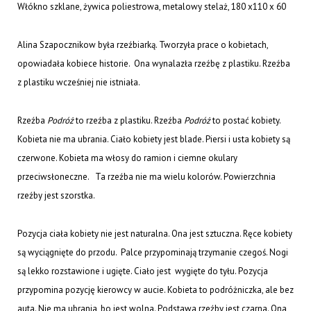
Włókno szklane, żywica poliestrowa, metalowy stelaż, 180 x110 x 60
Alina Szapocznikow była rzeźbiarką. Tworzyła prace o kobietach,
opowiadała kobiece historie. Ona wynalazła rzeźbę z plastiku. Rzeźba
z plastiku wcześniej nie istniała.
Rzeźba
Podróż
to rzeźba z plastiku. Rzeźba
Podróż
to postać kobiety.
Kobieta nie ma ubrania. Ciało kobiety jest blade. Piersi i usta kobiety są
czerwone. Kobieta ma włosy do ramion i ciemne okulary
przeciwsłoneczne. Ta rzeźba nie ma wielu kolorów. Powierzchnia
rzeźby jest szorstka.
Pozycja ciała kobiety nie jest naturalna. Ona jest sztuczna. Ręce kobiety
są wyciągnięte do przodu. Palce przypominają trzymanie czegoś. Nogi
są lekko rozstawione i ugięte. Ciało jest wygięte do tyłu. Pozycja
przypomina pozycję kierowcy w aucie. Kobieta to podróżniczka, ale bez
auta. Nie ma ubrania, bo jest wolna. Podstawa rzeźby jest czarna. Ona