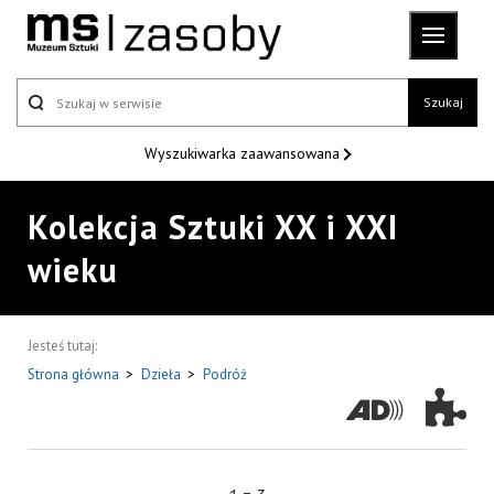
Szukaj
Wyszukiwarka
zaawansowana
Kolekcja Sztuki XX i XXI
wieku
Jesteś tutaj:
Strona główna
>
Dzieła
>
Podróż