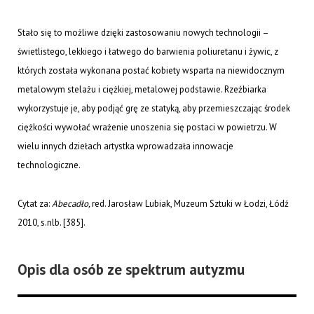
Stało się to możliwe dzięki zastosowaniu nowych technologii –
świetlistego, lekkiego i łatwego do barwienia poliuretanu i żywic, z
których została wykonana postać kobiety wsparta na niewidocznym
metalowym stelażu i ciężkiej, metalowej podstawie. Rzeźbiarka
wykorzystuje je, aby podjąć grę ze statyką, aby przemieszczając środek
ciężkości wywołać wrażenie unoszenia się postaci w powietrzu. W
wielu innych dziełach artystka wprowadzała innowacje
technologiczne.
Cytat za:
Abecadło,
red. Jarosław Lubiak, Muzeum Sztuki w Łodzi, Łódź
2010, s.nlb. [385].
Opis dla osób ze spektrum autyzmu