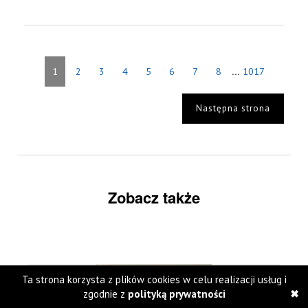
...
1
2
3
4
5
6
7
8
1017
Następna strona
Zobacz także
Ta strona korzysta z plików cookies w celu realizacji usług i
zgodnie z
polityką prywatności