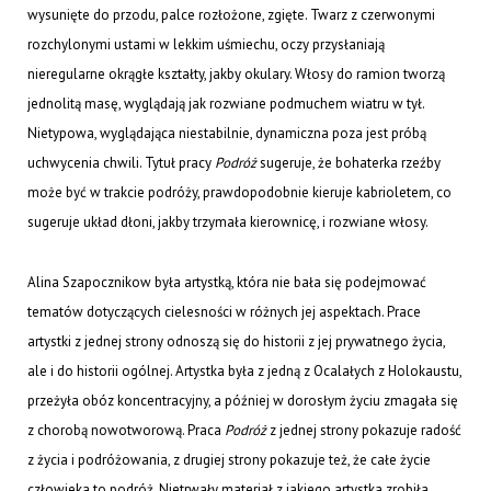
wysunięte do przodu, palce rozłożone, zgięte. Twarz z czerwonymi
rozchylonymi ustami w lekkim uśmiechu, oczy przysłaniają
nieregularne okrągłe kształty, jakby okulary. Włosy do ramion tworzą
jednolitą masę, wyglądają jak rozwiane podmuchem wiatru w tył.
Nietypowa, wyglądająca niestabilnie, dynamiczna poza jest próbą
uchwycenia chwili. Tytuł pracy
Podróż
sugeruje, że bohaterka rzeźby
może być w trakcie podróży, prawdopodobnie kieruje kabrioletem, co
sugeruje układ dłoni, jakby trzymała kierownicę, i rozwiane włosy.
Alina Szapocznikow była artystką, która nie bała się podejmować
tematów dotyczących cielesności w różnych jej aspektach. Prace
artystki z jednej strony odnoszą się do historii z jej prywatnego życia,
ale i do historii ogólnej. Artystka była z jedną z Ocalałych z Holokaustu,
przeżyła obóz koncentracyjny, a później w dorosłym życiu zmagała się
z chorobą nowotworową. Praca
Podróż
z jednej strony pokazuje radość
z życia i podróżowania, z drugiej strony pokazuje też, że całe życie
człowieka to podróż. Nietrwały materiał z jakiego artystka zrobiła