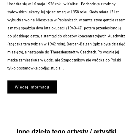
Urodziła się w 16 maja 1926 roku w Kaliszu. Pochodziła z rodziny
żydowskich lekarzy. Jej ojciec zmarł w 1938 roku. Kiedy miała 13 lat,
wybuchła wojna. Mieszkała w Pabianicach, w tamtejszym gettcie razem
z matką spędziła dwa lata okupacji (1940-42), potem przeniesiono ją
do łódzkiego getta, a stamtąd do obozów koncentracyjnych: Auschwitz
(spędziła tam tydzień w 1942 roku), Bergen-Belsen (gdzie była dziesięć
miesięcy), a następnie do Theresienstadt w Czechach. Po wojnie jej
matka zamieszkała w Łodzi, ale Szapocznikow nie wróciła do Polski
tylko postanowiła podjąć studia...
Więcej informacji
Inne dzieła tego artysty / artystki