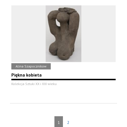
Alina Szapocznikow
Piękna kobieta
Kolekcja Sztuki XX i XXI wieku
1
2