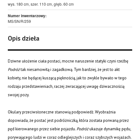
wys. 180 cm, szer. 110 cm, głęb. 60 cm
Numer inwentarzowy:
MS/SN/R/259
Opis dzieła
Dziwne ułożenie ciała postaci, mocne naruszenie statyki czyni rzeźbę
Podróż
tak niesamowitą i zagadkową. Tym bardziej, że jest to akt
kobiety, nie będącej kuszącą pięknością, jak to zwykle bywało w tego
rodzaju przedstawieniach, raczej zwracającej uwagę dziwacznością
swojej pozy.
Okulary przeciwsłoneczne stanowią podpowiedź. Wyobraźnia
dopowiada, że postać jest podróżniczką, która została porwaną przez
pęd kierowanego przez siebie pojazdu.
Podróż
ukazuje dynamikę pędu,
porywającego ludzi w coraz odleglejszych i coraz szybszych wojażach.