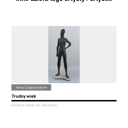
Alina Szapocznikow
Trudny wiek
Kolekcja Sztuki XX i XXI wieku