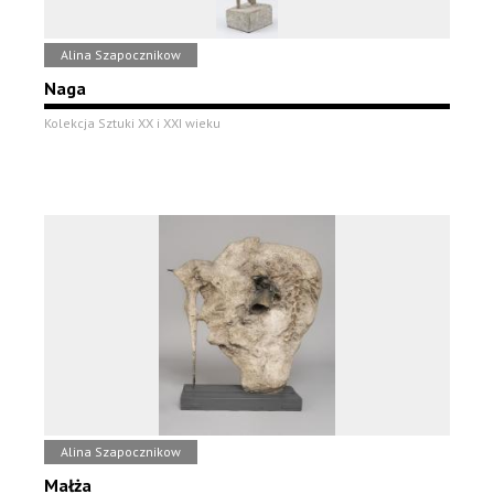
Alina Szapocznikow
Naga
Kolekcja Sztuki XX i XXI wieku
Alina Szapocznikow
Małża