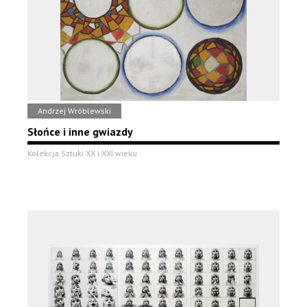
Andrzej Wróblewski
Słońce i inne gwiazdy
Kolekcja Sztuki XX i XXI wieku