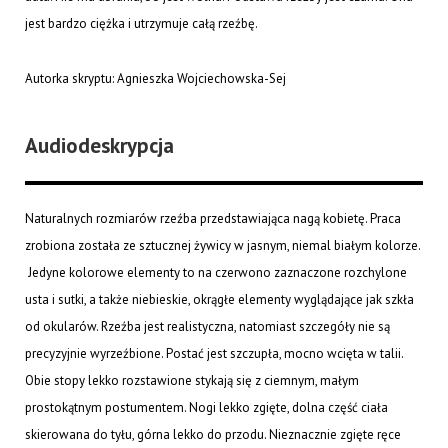
jest bardzo ciężka i utrzymuje całą rzeźbę.
Autorka skryptu: Agnieszka Wojciechowska-Sej
Audiodeskrypcja
Naturalnych rozmiarów rzeźba przedstawiająca nagą kobietę. Praca
zrobiona została ze sztucznej żywicy w jasnym, niemal białym kolorze.
Jedyne kolorowe elementy to na czerwono zaznaczone rozchylone
usta i sutki, a także niebieskie, okrągłe elementy wyglądające jak szkła
od okularów. Rzeźba jest realistyczna, natomiast szczegóły nie są
precyzyjnie wyrzeźbione. Postać jest szczupła, mocno wcięta w talii.
Obie stopy lekko rozstawione stykają się z ciemnym, małym
prostokątnym postumentem. Nogi lekko zgięte, dolna część ciała
skierowana do tyłu, górna lekko do przodu. Nieznacznie zgięte ręce