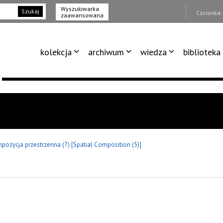
Wyszukiwarka
Szukaj
Czcionka
zaawansowana
kolekcja
archiwum
wiedza
biblioteka
pozycja przestrzenna (7) [Spatial Composition (5)]