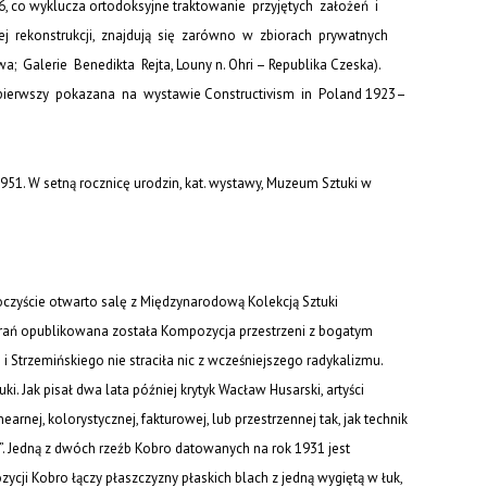
6, co wyklucza ortodoksyjne traktowanie przyjętych założeń i
szej rekonstrukcji, znajdują się zarówno w zbiorach prywatnych
 Galerie Benedikta Rejta, Louny n. Ohri – Republika Czeska).
z pierwszy pokazana na wystawie
Constructivism in Poland 1923–
51. W setną rocznicę urodzin
, kat. wystawy, Muzeum Sztuki w
oczyście otwarto salę z
Międzynarodową Kolekcją Sztuki
tarań opublikowana została
Kompozycja przestrzeni
z bogatym
i Strzemińskiego nie straciła nic z wcześniejszego radykalizmu.
i. Jak pisał dwa lata później krytyk Wacław Husarski, artyści
rnej, kolorystycznej, fakturowej, lub przestrzennej tak, jak technik
. Jedną z dwóch rzeźb Kobro datowanych na rok 1931 jest
zycji
Kobro łączy płaszczyzny płaskich blach z jedną wygiętą w łuk,