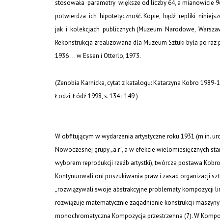
stosowała parametry większe od liczby 64, a mianowicie 9
potwierdza ich hipotetyczność. Kopie, bądź repliki niniej
jak i kolekcjach publicznych (Muzeum Narodowe, Warszawa;
Rekonstrukcja zrealizowana dla Muzeum Sztuki była po ra
1936
... w Essen i Otterlo, 1973.
(Zenobia Karnicka, cytat z katalogu:
Katarzyna Kobro 1989-19
Łodzi, Łódź 1998, s. 134 i 149 )
W obfitującym w wydarzenia artystyczne roku 1931 (m.in. ur
Nowoczesnej grupy „a.r.”
, a w efekcie wielomiesięcznych s
wyborem reprodukcji rzeźb artystki), twórcza postawa Kobro 
Kontynuowali oni poszukiwania praw i zasad organizacji sztuk
„rozwiązywali swoje abstrakcyjne problematy kompozycji linea
rozwiązuje matematycznie zagadnienie konstrukcji maszyny”
monochromatyczna
Kompozycja przestrzenna (7
). W
Kompo