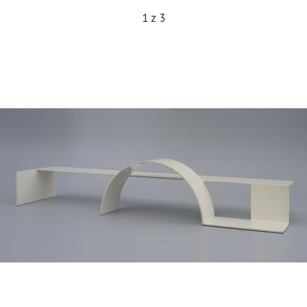
1
z
3