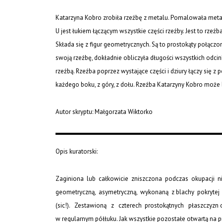
Katarzyna Kobro zrobiła rzeźbę z metalu. Pomalowała metal n
U jest łukiem łączącym wszystkie części rzeźby. Jest to rzeźba 
Składa się z figur geometrycznych. Są to prostokąty połącz
swoją rzeźbę, dokładnie obliczyła długości wszystkich odcin
rzeźbą. Rzeźba poprzez wystające części i dziury łączy się z 
każdego boku, z góry, z dołu. Rzeźba Katarzyny Kobro moż
Autor skryptu: Małgorzata Wiktorko
Opis kuratorski:
Zaginiona lub całkowicie zniszczona podczas okupacji ni
geometryczną, asymetryczną, wykonaną z blachy pokrytej
(sic!). Zestawioną z czterech prostokątnych płaszczyzn o
w regularnym półłuku. Jak wszystkie pozostałe otwartą na pr