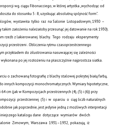
porcji wg. ciągu Fibonacciego, w której artystka „wychodząc od
 doszła do stosunku 5 : 8, uzyskując absolutną spójność form”.
atalogów, wystawiła tylko raz na
Salonie Listopadowym
, 1930 –
 takim założeniu należałoby przesunąć jej datowanie na rok 1930).
 nam rzeźb z lakierowanej blachy. Tego rodzaju eksperymenty
ycji przestrzeni . Obliczenia rytmu czasoprzestrzennego
brym przykładem do zilustrowania nasuwającej się zależności
wykonana po jej rozłożeniu na płaszczyźnie najprostsza siatka.
iu o zachowaną fotografię z blachy stalowej pokrytej białą farbą,
do innych kompozycji monochromatycznych. Wymiary hipotetyczne,
 64 cm (jak w
Kompozycjach przestrzennych (4)
,
(5)
i
(6)
) przy
ompozycji przestrzennej (5)
i w oparciu o ciąg liczb naturalnych
dobnie jak poprzednie, jest jedynie jedną z możliwych interpretacji
a niniejszego katalogu dane dotyczące wymiarów dwóch
Salonie Zimowym
, Warszawa 1931–1932, pokazują, iż