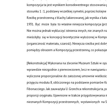
kompozycja ta jest wynikiem konsekwentnego stosowania pro
stosunku 1 : 1, podstawy wszelkiej symetrii, poprzez kolejne
Rzeźbę przestrzenną
z blachy lakierowanej, jak wynika z k
1931. Być może była to właśnie niniejsza kompozycja (przy
Nie można jednak wykluczyć istnienia innych, nie znanych
mieściłyby się w koncepcji teoretycznie wyłożonej w
Kompoz
(organiczność materiału, szarość). Niniejsza rzeźba jest do
pomiędzy obrazem a
Kompozycją przestrzenną,
co pokazuje 
[Rekonstrukcja] Wykonana na zlecenie Muzeum Sztuki w oparc
wprawdzie niezgodnie z pierwowzorem, lecz w nawiązaniu 
wyliczone proporcjonalnie do założonej umownie wielkości
przyjęciu modułu 8, obliczonego na podstawie pomiarów
K
Fibonacciego. Jak zauważyła U. Grzechca rekonstrukcja ta, po
proporcji oryginału. Ujawnione w trakcie przygotowywani
nieznanych
Kompozycji przestrzennych
, wystawionych na