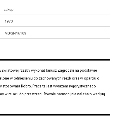
zakup
1973
MS/SN/R/169
jny światowej rzeźby wykonał Janusz Zagrodzki na podstawie
ustalone w odniesieniu do zachowanych rzeźb oraz w oparciu o
óry stosowała Kobro. Praca ta jest wyrazem rygorystycznego
y w relacji do przestrzeni. Równie harmonijnie należało według