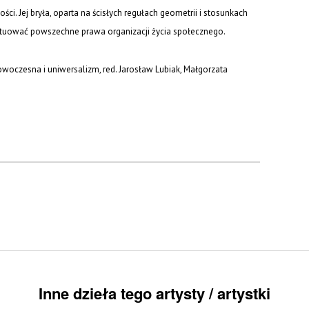
ci. Jej bryła, oparta na ścisłych regułach geometrii i stosunkach
tytuować powszechne prawa organizacji życia społecznego.
owoczesna i uniwersalizm,
red. Jarosław Lubiak, Małgorzata
Inne dzieła tego artysty / artystki