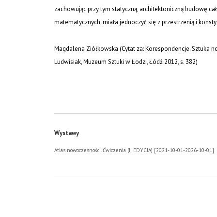
zachowując przy tym statyczną, architektoniczną budowę całoś
matematycznych, miała jednoczyć się z przestrzenią i kons
Magdalena Ziółkowska (Cytat za:
Korespondencje. Sztuka n
Ludwisiak, Muzeum Sztuki w Łodzi, Łódź 2012, s. 382)
Wystawy
Atlas nowoczesności. Ćwiczenia (II EDYCJA) [2021-10-01-2026-10-01]