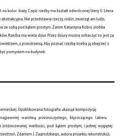
a kolor biały. Część rzeźby ma kształt odwróconej litery U. Litera
abstrakcyjna. Nie przedstawia rzeczy, roślin, zwierząt ani ludzi.
one ze sobą pod kątem prostym. Zanim Katarzyna Kobro zrobiła
ków. Rzeźba ma wiele dziur. Przez dziury można zobaczyć co jest za
powietrzem, z przestrzenią. Aby poznać rzeźbę trzeba ją obejrzeć z
e być pomysłem na budynek.
emieckiej. Opublikowana fotografia ukazuje kompozycję
 najpewniej warstwą przezroczystego, błyszczącego lakieru
 zróżnicowanej wielkości, pod kątem prostym, i jednej wygiętej
zestrzeń. Zdaniem J. Zagrodzkiego, autora projektu rekonstrukcji,