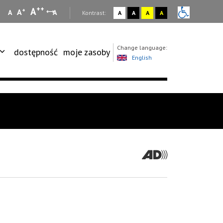
++
A
+
A
A
A
:
Kontrast:
A
A
A
A
Change language:
dostępność
moje zasoby
English