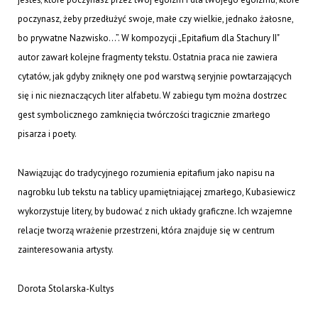
poczynasz, żeby przedłużyć swoje, małe czy wielkie, jednako żałosne,
bo prywatne Nazwisko...”. W kompozycji „Epitafium dla Stachury II"
autor zawarł kolejne fragmenty tekstu. Ostatnia praca nie zawiera
cytatów, jak gdyby zniknęły one pod warstwą seryjnie powtarzających
się i nic nieznaczących liter alfabetu. W zabiegu tym można dostrzec
gest symbolicznego zamknięcia twórczości tragicznie zmarłego
pisarza i poety.
Nawiązując do tradycyjnego rozumienia epitafium jako napisu na
nagrobku lub tekstu na tablicy upamiętniającej zmarłego, Kubasiewicz
wykorzystuje litery, by budować z nich układy graficzne. Ich wzajemne
relacje tworzą wrażenie przestrzeni, która znajduje się w centrum
zainteresowania artysty.
Dorota Stolarska-Kultys