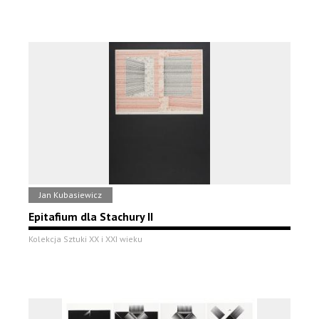
Jan Kubasiewicz
Epitafium dla Stachury II
Kolekcja Sztuki XX i XXI wieku