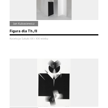
Jan Kubasiewicz
Figura dla Th./II
Kolekcja Sztuki XX i XXI wieku