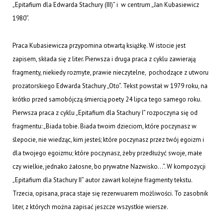
„Epitafium dla Edwarda Stachury (III)” i w centrum „Jan Kubasiewicz
1980”.
Praca Kubasiewicza przypomina otwartą książkę. W istocie jest
zapisem, składa się z liter. Pierwsza i druga praca z cyklu zawierają
fragmenty, niekiedy rozmyte, prawie nieczytelne, pochodzące z utworu
prozatorskiego Edwarda Stachury „Oto”. Tekst powstał w 1979 roku, na
krótko przed samobójczą śmiercią poety 24 lipca tego samego roku.
Pierwsza praca z cyklu „Epitafium dla Stachury I” rozpoczyna się od
fragmentu: „Biada tobie. Biada twoim dzieciom, które poczynasz w
ślepocie, nie wiedząc, kim jesteś; które poczynasz przez twój egoizm i
dla twojego egoizmu; które poczynasz, żeby przedłużyć swoje, małe
czy wielkie, jednako żałosne, bo prywatne Nazwisko...”. W kompozycji
„Epitafium dla Stachury II” autor zawarł kolejne fragmenty tekstu.
Trzecia, opisana, praca staje się rezerwuarem możliwości. To zasobnik
liter, z których można zapisać jeszcze wszystkie wiersze.