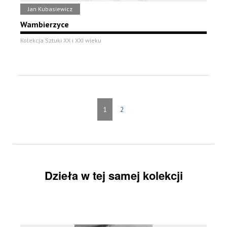
Jan Kubasiewicz
Wambierzyce
Kolekcja Sztuki XX i XXI wieku
1
2
Dzieła w tej samej kolekcji