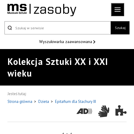
Szukaj
Wyszukiwarka
zaawansowana
Kolekcja Sztuki XX i XXI
wieku
Jesteś tutaj:
Strona główna
>
Dzieła
>
Epitafium dla Stachury III