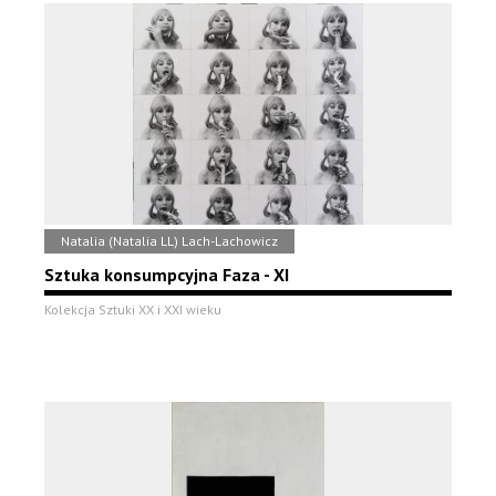
Natalia (Natalia LL) Lach-Lachowicz
Sztuka konsumpcyjna Faza - XI
Kolekcja Sztuki XX i XXI wieku