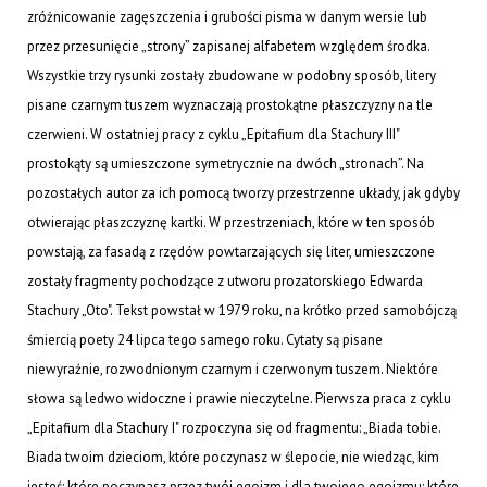
zróżnicowanie zagęszczenia i grubości pisma w danym wersie lub
przez przesunięcie „strony” zapisanej alfabetem względem środka.
Wszystkie trzy rysunki zostały zbudowane w podobny sposób, litery
pisane czarnym tuszem wyznaczają prostokątne płaszczyzny na tle
czerwieni. W ostatniej pracy z cyklu „Epitafium dla Stachury III"
prostokąty są umieszczone symetrycznie na dwóch „stronach”. Na
pozostałych autor za ich pomocą tworzy przestrzenne układy, jak gdyby
otwierając płaszczyznę kartki. W przestrzeniach, które w ten sposób
powstają, za fasadą z rzędów powtarzających się liter, umieszczone
zostały fragmenty pochodzące z utworu prozatorskiego Edwarda
Stachury „Oto". Tekst powstał w 1979 roku, na krótko przed samobójczą
śmiercią poety 24 lipca tego samego roku. Cytaty są pisane
niewyraźnie, rozwodnionym czarnym i czerwonym tuszem. Niektóre
słowa są ledwo widoczne i prawie nieczytelne. Pierwsza praca z cyklu
„Epitafium dla Stachury I" rozpoczyna się od fragmentu: „Biada tobie.
Biada twoim dzieciom, które poczynasz w ślepocie, nie wiedząc, kim
jesteś; które poczynasz przez twój egoizm i dla twojego egoizmu; które