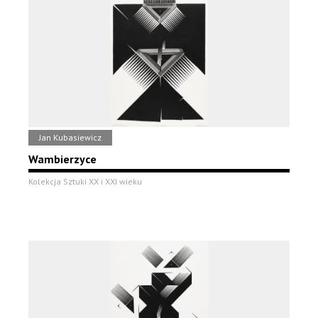
Jan Kubasiewicz
Wambierzyce
Kolekcja Sztuki XX i XXI wieku