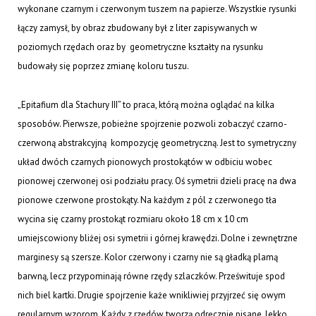
wykonane czarnym i czerwonym tuszem na papierze. Wszystkie rysunki
łączy zamysł, by obraz zbudowany był z liter zapisywanych w
poziomych rzędach oraz by geometryczne kształty na rysunku
budowały się poprzez zmianę koloru tuszu.
„Epitafium dla Stachury III” to praca, którą można oglądać na kilka
sposobów. Pierwsze, pobieżne spojrzenie pozwoli zobaczyć czarno-
czerwoną abstrakcyjną kompozycję geometryczną. Jest to symetryczny
układ dwóch czarnych pionowych prostokątów w odbiciu wobec
pionowej czerwonej osi podziału pracy. Oś symetrii dzieli pracę na dwa
pionowe czerwone prostokąty. Na każdym z pól z czerwonego tła
wycina się czarny prostokąt rozmiaru około 18 cm x 10 cm
umiejscowiony bliżej osi symetrii i górnej krawędzi. Dolne i zewnętrzne
marginesy są szersze. Kolor czerwony i czarny nie są gładką plamą
barwną, lecz przypominają równe rzędy szlaczków. Prześwituje spod
nich biel kartki. Drugie spojrzenie każe wnikliwiej przyjrzeć się owym
regularnym wzorom. Każdy z rzędów tworzą odręcznie pisane, lekko