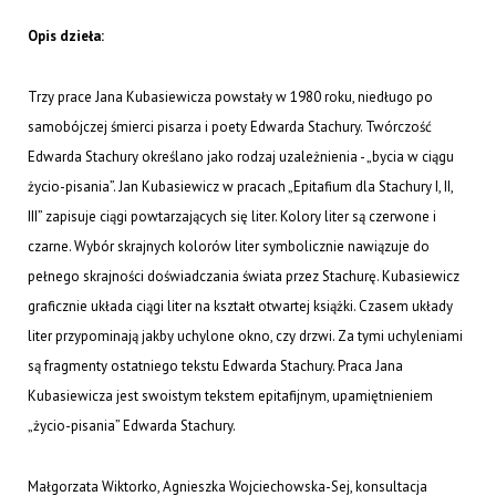
Opis dzieła:
Trzy prace Jana Kubasiewicza powstały w 1980 roku, niedługo po
samobójczej śmierci pisarza i poety Edwarda Stachury. Twórczość
Edwarda Stachury określano jako rodzaj uzależnienia - „bycia w ciągu
życio-pisania”. Jan Kubasiewicz w pracach „Epitafium dla Stachury I, II,
III” zapisuje ciągi powtarzających się liter. Kolory liter są czerwone i
czarne. Wybór skrajnych kolorów liter symbolicznie nawiązuje do
pełnego skrajności doświadczania świata przez Stachurę. Kubasiewicz
graficznie układa ciągi liter na kształt otwartej książki. Czasem układy
liter przypominają jakby uchylone okno, czy drzwi. Za tymi uchyleniami
są fragmenty ostatniego tekstu Edwarda Stachury. Praca Jana
Kubasiewicza jest swoistym tekstem epitafijnym, upamiętnieniem
„życio-pisania” Edwarda Stachury.
Małgorzata Wiktorko, Agnieszka Wojciechowska-Sej, konsultacja