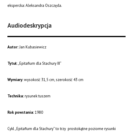
ekspercka: Aleksandra Oszczęda.
Audiodeskrypcja
Autor:
Jan Kubasiewicz
Tytuł:
„Epitafium dla Stachury III”
Wymiary:
wysokość 31,5 cm, szerokość 43 cm
Technika:
rysunek tuszem
Rok powstania:
1980
Cykl „Epitafium dla Stachury” to trzy prostokątne poziome rysunki