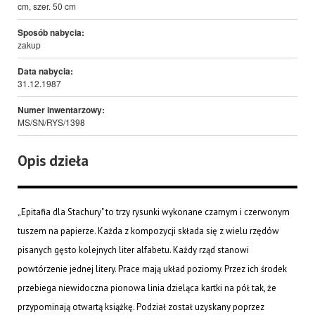
cm, szer. 50 cm
Sposób nabycia:
zakup
Data nabycia:
31.12.1987
Numer inwentarzowy:
MS/SN/RYS/1398
Opis dzieła
„Epitafia dla Stachury" to trzy rysunki wykonane czarnym i czerwonym
tuszem na papierze. Każda z kompozycji składa się z wielu rzędów
pisanych gęsto kolejnych liter alfabetu. Każdy rząd stanowi
powtórzenie jednej litery. Prace mają układ poziomy. Przez ich środek
przebiega niewidoczna pionowa linia dzieląca kartki na pół tak, że
przypominają otwartą książkę. Podział został uzyskany poprzez