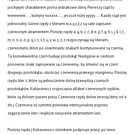
pochyłym charakterem pisma jednakowe litery. Pierwszy rząd to
wwwwww…., kolejny xxxxxx…., jeszcze niżej yyyyy….. Każdy rząd jest
jednorodny. Górne rzędy z literami w,x,y,z,ź,ż są całe zapisane
czerwonym atramentem. Poniżej rzędy a, ą, b, c, ć, d, e, ę, f, g, h, i, j, k, l, ł,
m, n, ń, o, ó, p, q, r, s, ś, t, u, v, w, z, ź, ż rozpoczynają się literami
czerwonymi, które po osiemnastu znakach kontynuowane są czernią.
Ta konsekwentna czerń buduje prostokąt. Następnie w centrum
ponownie znaki zapisywane są czerwienią , by zmienić się w czerń
drugiego prostokąta i skończyć czerwienią prawego marginesu. Poniżej
rzędu liter ż, które są jednocześnie dolną krawędzią czarnych
prostokątów, Kubasiewicz rozpoczyna alfabet czerwonych rzędów,
które są dolnym pasem pracy. Czerwone rzędy dolne tworzą litery od a
do j. Czerwona oś symetrii powstała intencjonalnie poprzez
zagęszczenie liter i większe nasycenie atramentem linii.
Poniżej rzędu j Kubasiewicz ołówkiem podpisuje pracę: po lewo