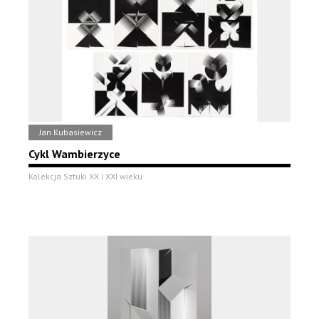
Jan Kubasiewicz
Cykl Wambierzyce
Kolekcja Sztuki XX i XXI wieku