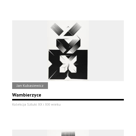
Jan Kubasiewicz
Wambierzyce
Kolekcja Sztuki XX i XXI wieku