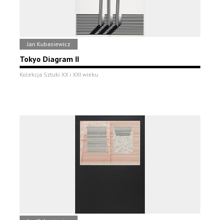
Jan Kubasiewicz
Tokyo Diagram II
Kolekcja Sztuki XX i XXI wieku