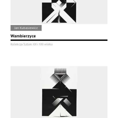
Jan Kubasiewicz
Wambierzyce
Kolekcja Sztuki XX i XXI wieku