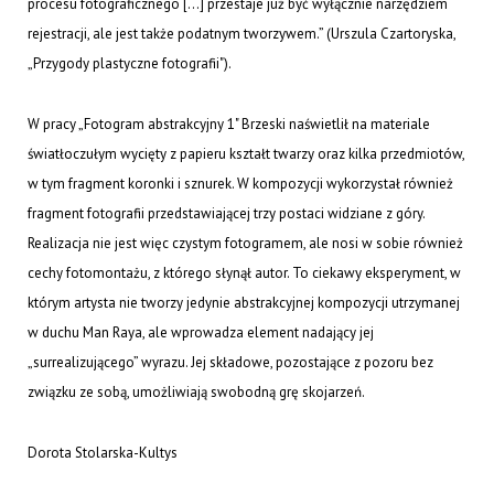
procesu fotograficznego […] przestaje już być wyłącznie narzędziem
rejestracji, ale jest także podatnym tworzywem.” (Urszula Czartoryska,
„Przygody plastyczne fotografii").
W pracy „Fotogram abstrakcyjny 1" Brzeski naświetlił na materiale
światłoczułym wycięty z papieru kształt twarzy oraz kilka przedmiotów,
w tym fragment koronki i sznurek. W kompozycji wykorzystał również
fragment fotografii przedstawiającej trzy postaci widziane z góry.
Realizacja nie jest więc czystym fotogramem, ale nosi w sobie również
cechy fotomontażu, z którego słynął autor. To ciekawy eksperyment, w
którym artysta nie tworzy jedynie abstrakcyjnej kompozycji utrzymanej
w duchu Man Raya, ale wprowadza element nadający jej
„surrealizującego” wyrazu. Jej składowe, pozostające z pozoru bez
związku ze sobą, umożliwiają swobodną grę skojarzeń.
Dorota Stolarska-Kultys