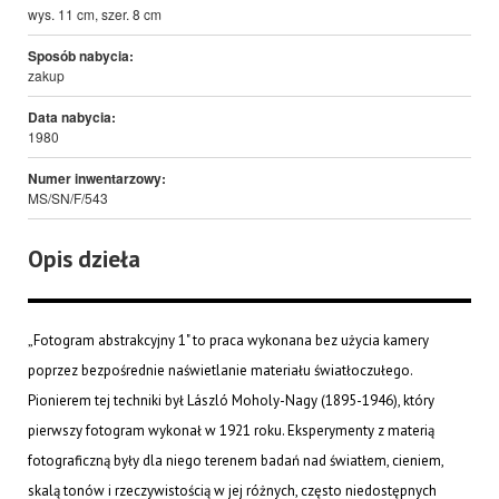
wys. 11 cm, szer. 8 cm
Sposób nabycia:
zakup
Data nabycia:
1980
Numer inwentarzowy:
MS/SN/F/543
Opis dzieła
„Fotogram abstrakcyjny 1" to praca wykonana bez użycia kamery
poprzez bezpośrednie naświetlanie materiału światłoczułego.
Pionierem tej techniki był László Moholy-Nagy (1895-1946), który
pierwszy fotogram wykonał w 1921 roku. Eksperymenty z materią
fotograficzną były dla niego terenem badań nad światłem, cieniem,
skalą tonów i rzeczywistością w jej różnych, często niedostępnych