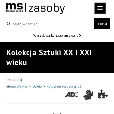
Szukaj
Wyszukiwarka
zaawansowana
Kolekcja Sztuki XX i XXI
wieku
Jesteś tutaj:
Strona główna
>
Dzieła
>
Fotogram abstrakcyjny 1