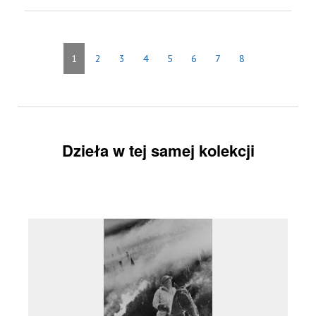
1
2
3
4
5
6
7
8
Dzieła w tej samej kolekcji