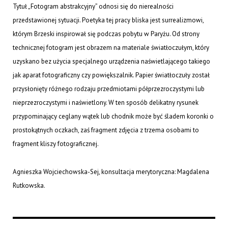
Tytuł „Fotogram abstrakcyjny” odnosi się do nierealności
przedstawionej sytuacji. Poetyka tej pracy bliska jest surrealizmowi,
którym Brzeski inspirował się podczas pobytu w Paryżu. Od strony
technicznej fotogram jest obrazem na materiale światłoczułym, który
uzyskano bez użycia specjalnego urządzenia naświetlającego takiego
jak aparat fotograficzny czy powiększalnik. Papier światłoczuły został
przysłonięty różnego rodzaju przedmiotami półprzezroczystymi lub
nieprzezroczystymi i naświetlony. W ten sposób delikatny rysunek
przypominający ceglany wątek lub chodnik może być śladem koronki o
prostokątnych oczkach, zaś fragment zdjęcia z trzema osobami to
fragment kliszy fotograficznej.
Agnieszka Wojciechowska-Sej, konsultacja merytoryczna: Magdalena
Rutkowska.