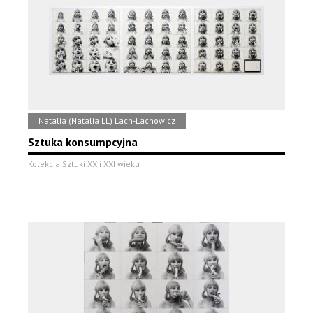
Natalia (Natalia LL) Lach-Lachowicz
Sztuka konsumpcyjna
Kolekcja Sztuki XX i XXI wieku