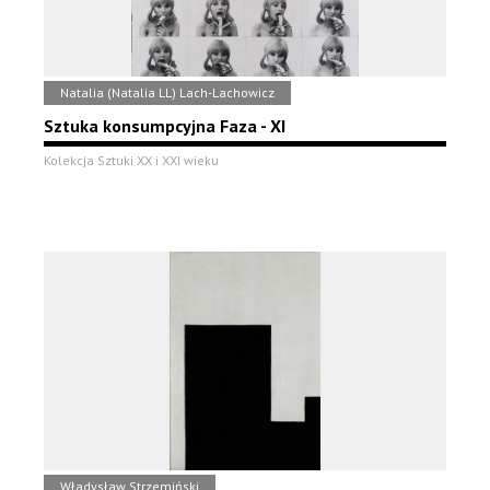
Natalia (Natalia LL) Lach-Lachowicz
Sztuka konsumpcyjna Faza - XI
Kolekcja Sztuki XX i XXI wieku
Władysław Strzemiński