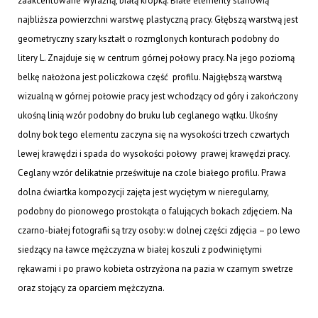
zaakcentowane wyraźną, białą kropką. Białe elementy stanowią
najbliższa powierzchni warstwę plastyczną pracy. Głębszą warstwą jest
geometryczny szary kształt o rozmglonych konturach podobny do
litery L. Znajduje się w centrum górnej połowy pracy. Na jego poziomą
belkę nałożona jest policzkowa część profilu. Najgłębszą warstwą
wizualną w górnej połowie pracy jest wchodzący od góry i zakończony
ukośną linią wzór podobny do bruku lub ceglanego wątku. Ukośny
dolny bok tego elementu zaczyna się na wysokości trzech czwartych
lewej krawędzi i spada do wysokości połowy prawej krawędzi pracy.
Ceglany wzór delikatnie prześwituje na czole białego profilu. Prawa
dolna ćwiartka kompozycji zajęta jest wyciętym w nieregularny,
podobny do pionowego prostokąta o falujących bokach zdjęciem. Na
czarno-białej fotografii są trzy osoby: w dolnej części zdjęcia – po lewo
siedzący na ławce mężczyzna w białej koszuli z podwiniętymi
rękawami i po prawo kobieta ostrzyżona na pazia w czarnym swetrze
oraz stojący za oparciem mężczyzna.