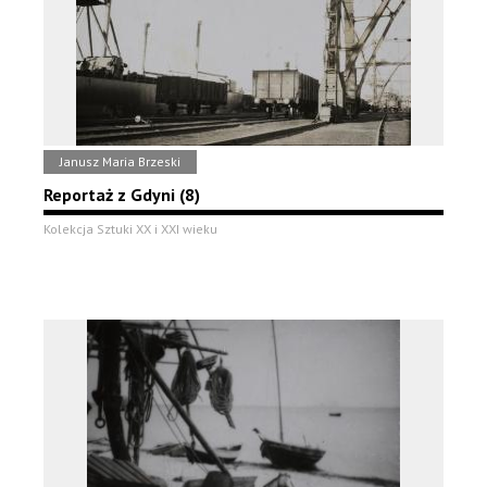
Janusz Maria Brzeski
Reportaż z Gdyni (8)
Kolekcja Sztuki XX i XXI wieku