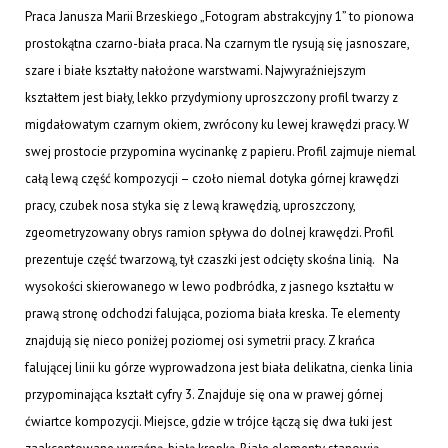
Praca Janusza Marii Brzeskiego „Fotogram abstrakcyjny 1” to pionowa
prostokątna czarno-biała praca. Na czarnym tle rysują się jasnoszare,
szare i białe kształty nałożone warstwami. Najwyraźniejszym
kształtem jest biały, lekko przydymiony uproszczony profil twarzy z
migdałowatym czarnym okiem, zwrócony ku lewej krawędzi pracy. W
swej prostocie przypomina wycinankę z papieru. Profil zajmuje niemal
całą lewą część kompozycji – czoło niemal dotyka górnej krawędzi
pracy, czubek nosa styka się z lewą krawędzią, uproszczony,
zgeometryzowany obrys ramion spływa do dolnej krawędzi. Profil
prezentuje część twarzową, tył czaszki jest odcięty skośna linią. Na
wysokości skierowanego w lewo podbródka, z jasnego kształtu w
prawą stronę odchodzi falująca, pozioma biała kreska. Te elementy
znajdują się nieco poniżej poziomej osi symetrii pracy. Z krańca
falującej linii ku górze wyprowadzona jest biała delikatna, cienka linia
przypominająca kształt cyfry 3. Znajduje się ona w prawej górnej
ćwiartce kompozycji. Miejsce, gdzie w trójce łączą się dwa łuki jest