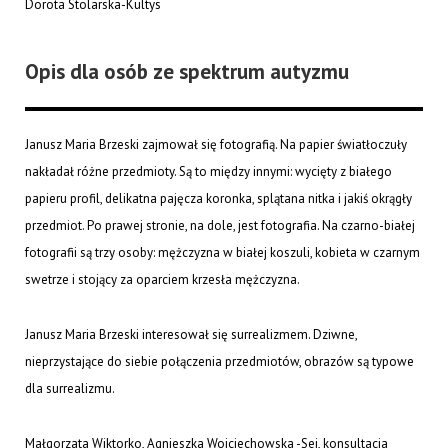
Dorota Stolarska-Kultys
Opis dla osób ze spektrum autyzmu
Janusz Maria Brzeski zajmował się fotografią. Na papier światłoczuły
nakładał różne przedmioty. Są to między innymi: wycięty z białego
papieru profil, delikatna pajęcza koronka, splątana nitka i jakiś okrągły
przedmiot. Po prawej stronie, na dole, jest fotografia. Na czarno-białej
fotografii są trzy osoby: mężczyzna w białej koszuli, kobieta w czarnym
swetrze i stojący za oparciem krzesła mężczyzna.
Janusz Maria Brzeski interesował się surrealizmem. Dziwne,
nieprzystające do siebie połączenia przedmiotów, obrazów są typowe
dla surrealizmu.
Małgorzata Wiktorko, Agnieszka Wojciechowska -Sej, konsultacja