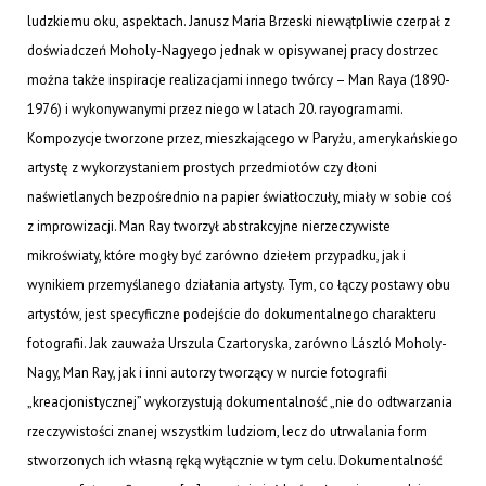
ludzkiemu oku, aspektach. Janusz Maria Brzeski niewątpliwie czerpał z
doświadczeń Moholy-Nagyego jednak w opisywanej pracy dostrzec
można także inspiracje realizacjami innego twórcy – Man Raya (1890-
1976) i wykonywanymi przez niego w latach 20. rayogramami.
Kompozycje tworzone przez, mieszkającego w Paryżu, amerykańskiego
artystę z wykorzystaniem prostych przedmiotów czy dłoni
naświetlanych bezpośrednio na papier światłoczuły, miały w sobie coś
z improwizacji. Man Ray tworzył abstrakcyjne nierzeczywiste
mikroświaty, które mogły być zarówno dziełem przypadku, jak i
wynikiem przemyślanego działania artysty. Tym, co łączy postawy obu
artystów, jest specyficzne podejście do dokumentalnego charakteru
fotografii. Jak zauważa Urszula Czartoryska, zarówno László Moholy-
Nagy, Man Ray, jak i inni autorzy tworzący w nurcie fotografii
„kreacjonistycznej” wykorzystują dokumentalność „nie do odtwarzania
rzeczywistości znanej wszystkim ludziom, lecz do utrwalania form
stworzonych ich własną ręką wyłącznie w tym celu. Dokumentalność