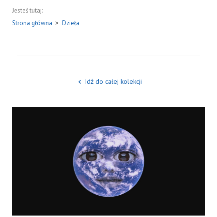
Jesteś tutaj:
Strona główna
>
Dzieła
Idź do całej kolekcji