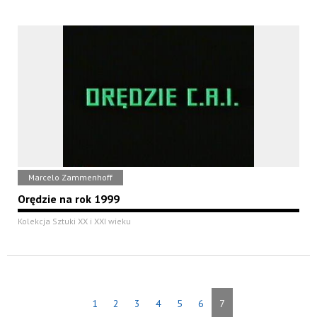
Marcelo Zammenhoff
Orędzie na rok 1999
Kolekcja Sztuki XX i XXI wieku
1
2
3
4
5
6
7