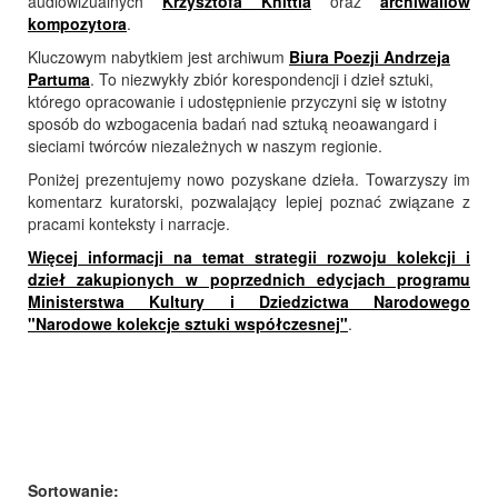
audiowizualnych
Krzysztofa Knittla
oraz
archiwaliów
kompozytora
.
Kluczowym nabytkiem jest archiwum
Biura Poezji Andrzeja
Partuma
. To niezwykły zbiór korespondencji i dzieł sztuki,
którego opracowanie i udostępnienie przyczyni się w istotny
sposób do wzbogacenia badań nad sztuką neoawangard i
sieciami twórców niezależnych w naszym regionie.
Poniżej prezentujemy nowo pozyskane dzieła. Towarzyszy im
komentarz kuratorski, pozwalający lepiej poznać związane z
pracami konteksty i narracje.
Więcej informacji na temat strategii rozwoju kolekcji i
dzieł zakupionych w poprzednich edycjach programu
Ministerstwa Kultury i Dziedzictwa Narodowego
"Narodowe kolekcje sztuki współczesnej"
.
Sortowanie: