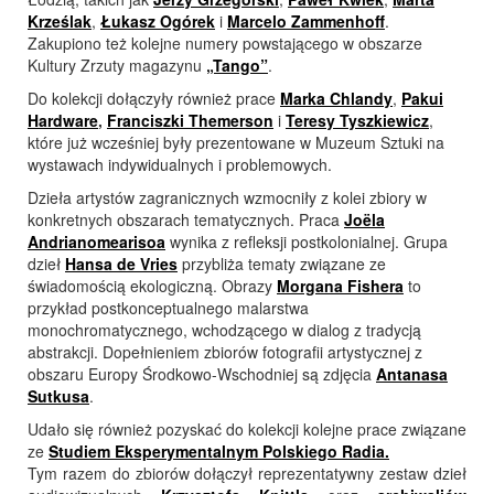
Krześlak
,
Łukasz Ogórek
i
Marcelo Zammenhoff
.
Zakupiono też kolejne numery powstającego w obszarze
Kultury Zrzuty magazynu
„Tango”
.
Do kolekcji dołączyły również prace
Marka Chlandy
,
Pakui
Hardware
,
Franciszki Themerson
i
Teresy Tyszkiewicz
,
które już wcześniej były prezentowane w Muzeum Sztuki na
wystawach indywidualnych i problemowych.
Dzieła artystów zagranicznych wzmocniły z kolei zbiory w
konkretnych obszarach tematycznych. Praca
Joëla
Andrianomearisoa
wynika z refleksji postkolonialnej. Grupa
dzieł
Hansa de Vries
przybliża tematy związane ze
świadomością ekologiczną. Obrazy
Morgana Fishera
to
przykład postkonceptualnego malarstwa
monochromatycznego, wchodzącego w dialog z tradycją
abstrakcji. Dopełnieniem zbiorów fotografii artystycznej z
obszaru Europy Środkowo-Wschodniej są zdjęcia
Antanasa
Sutkusa
.
Udało się również pozyskać do kolekcji kolejne prace związane
ze
Studiem Eksperymentalnym Polskiego Radia.
Tym razem do zbiorów dołączył reprezentatywny zestaw dzieł