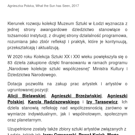
Agnieszka Polska, What the Sun has Seen, 2017
Kierunek rozwoju kolekcji Muzeum Sztuki w Łodzi wyznacza z
jednej strony awangardowe dziedzictwo stanowiące o
tożsamości instytucji, z drugiej strony działalność programowa,
rozumiana jako zbiór refleksji i praktyk, które je kontynuują,
przekształcają i aktualizują.
W 2020 roku Kolekcja Sztuki XX i XXI wieku powiększyła się o
83 dzieła zakupione dzięki finansowaniu w ramach programu
„Narodowe kolekcje sztuki współczesnej” Ministra Kultury i
Dziedzictwa Narodowego.
Dotacja pozwoliła na zakup prac artystek i artystów o
ugruntowanej pozycji:
Alicji Bielawskiej
,
Agnieszki Brzeżańskiej
,
Agnieszki
Polskiej
,
Karola Radziszewskiego
i
Izy Tarasewicz
. Ich
dzieła stanowią refleksję nad współczesnością zarówno w
wymiarze indywidualnym, jak i wspólnotowym, społecznym
oraz planetarnym.
Uzupełnione zostały także zbiory sztuki artystów związanych z
Łodzią, takich jak
Jerzy Grzegorski
,
Paweł Kwiek
,
Marta