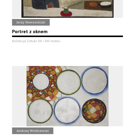
Jerzy Nowosielski
Portret z oknem
Kolekcja Sztuki XX i XXI wieku
Andrzej Wróblewski