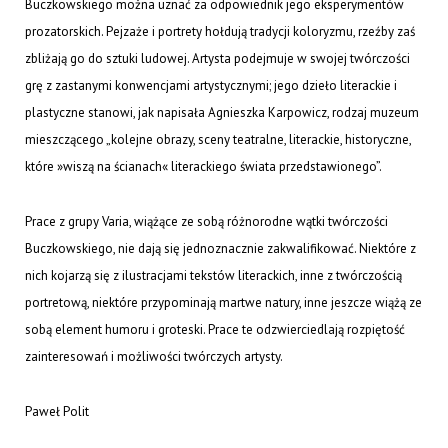
Buczkowskiego można uznać za odpowiednik jego eksperymentów
prozatorskich. Pejzaże i portrety hołdują tradycji koloryzmu, rzeźby zaś
zbliżają go do sztuki ludowej. Artysta podejmuje w swojej twórczości
grę z zastanymi konwencjami artystycznymi; jego dzieło literackie i
plastyczne stanowi, jak napisała Agnieszka Karpowicz, rodzaj muzeum
mieszczącego „kolejne obrazy, sceny teatralne, literackie, historyczne,
które »wiszą na ścianach« literackiego świata przedstawionego”.
Prace z grupy
Varia
, wiążące ze sobą różnorodne wątki twórczości
Buczkowskiego, nie dają się jednoznacznie zakwalifikować. Niektóre z
nich kojarzą się z ilustracjami tekstów literackich, inne z twórczością
portretową, niektóre przypominają martwe natury, inne jeszcze wiążą ze
sobą element humoru i groteski. Prace te odzwierciedlają rozpiętość
zainteresowań i możliwości twórczych artysty.
Paweł Polit