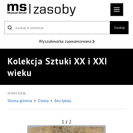
Szukaj
Wyszukiwarka
zaawansowana
Kolekcja Sztuki XX i XXI
wieku
Jesteś tutaj:
Strona główna
>
Dzieła
>
Bez tytułu
1
z
2