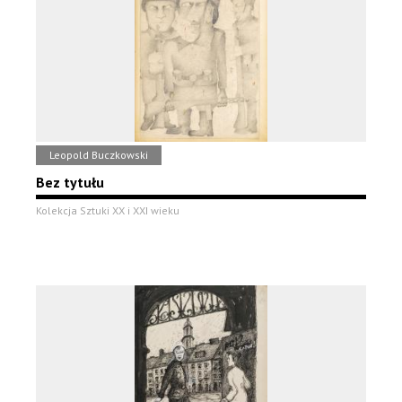
Leopold Buczkowski
Bez tytułu
Kolekcja Sztuki XX i XXI wieku