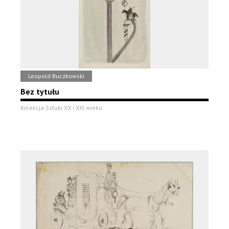
Leopold Buczkowski
Bez tytułu
Kolekcja Sztuki XX i XXI wieku