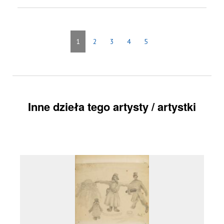
1
2
3
4
5
Inne dzieła tego artysty / artystki