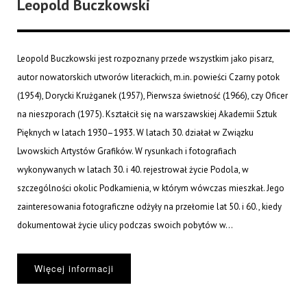
Leopold Buczkowski
Leopold Buczkowski jest rozpoznany przede wszystkim jako pisarz,
autor nowatorskich utworów literackich, m.in. powieści Czarny potok
(1954), Dorycki Krużganek (1957), Pierwsza świetność (1966), czy Oficer
na nieszporach (1975). Kształcił się na warszawskiej Akademii Sztuk
Pięknych w latach 1930–1933. W latach 30. działał w Związku
Lwowskich Artystów Grafików. W rysunkach i fotografiach
wykonywanych w latach 30. i 40. rejestrował życie Podola, w
szczególności okolic Podkamienia, w którym wówczas mieszkał. Jego
zainteresowania fotograficzne odżyły na przełomie lat 50. i 60., kiedy
dokumentował życie ulicy podczas swoich pobytów w...
Więcej informacji