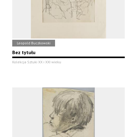
Leopold Buczkowski
Bez tytułu
Kolekcja Sztuki XX i XXI wieku