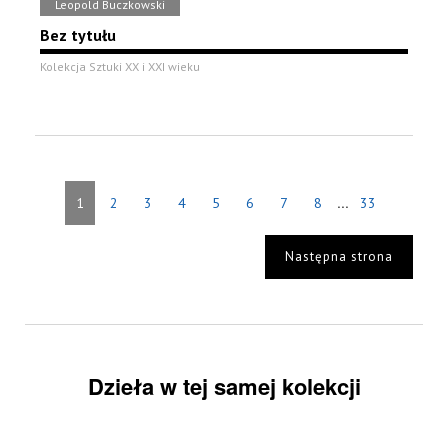
Leopold Buczkowski
Bez tytułu
Kolekcja Sztuki XX i XXI wieku
...
1
2
3
4
5
6
7
8
33
Następna strona
Dzieła w tej samej kolekcji