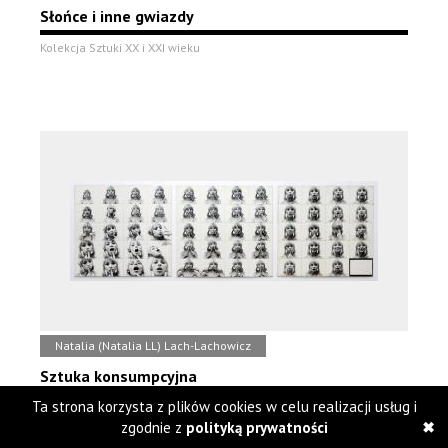
Słońce i inne gwiazdy
Kolekcja Sztuki XX i XXI wieku
Natalia (Natalia LL) Lach-Lachowicz
Sztuka konsumpcyjna
Ta strona korzysta z plików cookies w celu realizacji usług i
Kolekcja Sztuki XX i XXI wieku
zgodnie z
polityką prywatności