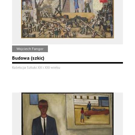
Wojciech Fangor
Budowa (szkic)
Kolekcja Sztuki XX i XXI wieku