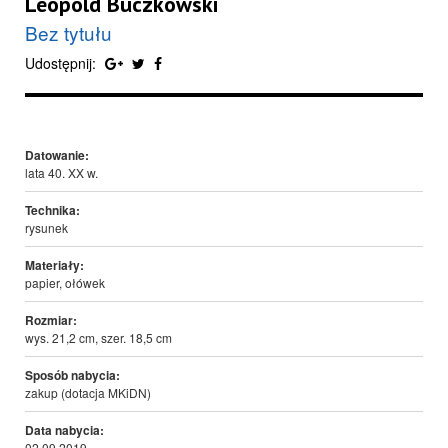
Leopold Buczkowski
Bez tytułu
Udostępnij:
Datowanie:
lata 40. XX w.
Technika:
rysunek
Materiały:
papier, ołówek
Rozmiar:
wys. 21,2 cm, szer. 18,5 cm
Sposób nabycia:
zakup (dotacja MKiDN)
Data nabycia:
02.09.2019