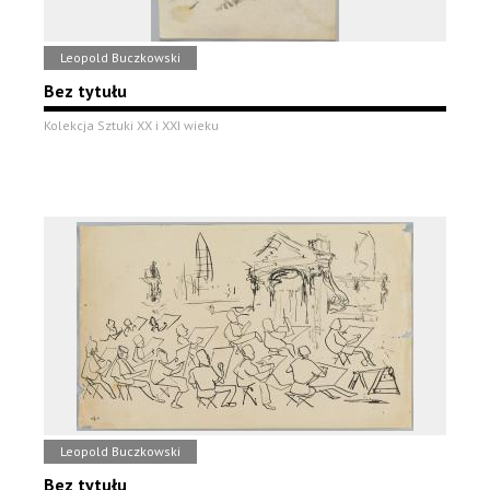
Leopold Buczkowski
Bez tytułu
Kolekcja Sztuki XX i XXI wieku
Leopold Buczkowski
Bez tytułu