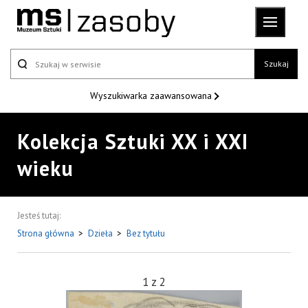
Szukaj
Wyszukiwarka
zaawansowana
Kolekcja Sztuki XX i XXI
wieku
Jesteś tutaj:
Strona główna
>
Dzieła
>
Bez tytułu
1
z
2