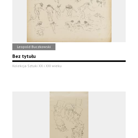
Leopold Buczkowski
Bez tytułu
Kolekcja Sztuki XX i XXI wieku