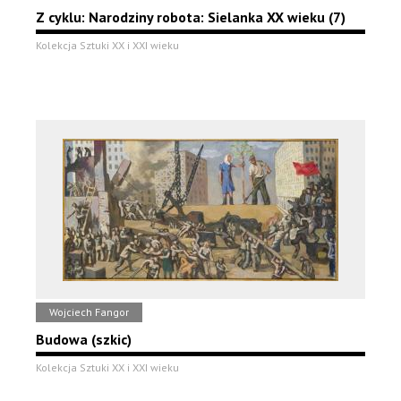
Z cyklu: Narodziny robota: Sielanka XX wieku (7)
Kolekcja Sztuki XX i XXI wieku
Wojciech Fangor
Budowa (szkic)
Kolekcja Sztuki XX i XXI wieku