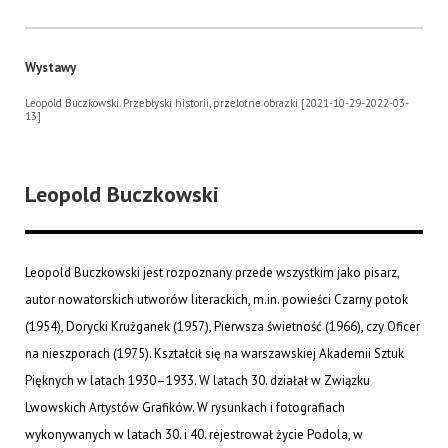
Wystawy
Leopold Buczkowski. Przebłyski historii, przelotne obrazki [2021-10-29-2022-03-
13]
Leopold Buczkowski
Leopold Buczkowski jest rozpoznany przede wszystkim jako pisarz,
autor nowatorskich utworów literackich, m.in. powieści Czarny potok
(1954), Dorycki Krużganek (1957), Pierwsza świetność (1966), czy Oficer
na nieszporach (1975). Kształcił się na warszawskiej Akademii Sztuk
Pięknych w latach 1930–1933. W latach 30. działał w Związku
Lwowskich Artystów Grafików. W rysunkach i fotografiach
wykonywanych w latach 30. i 40. rejestrował życie Podola, w