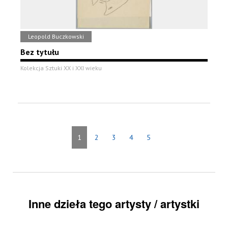
Leopold Buczkowski
Bez tytułu
Kolekcja Sztuki XX i XXI wieku
1
2
3
4
5
Inne dzieła tego artysty / artystki