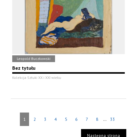
Leopold Buczkowski
Bez tytułu
Kolekcja Sztuki XX i XXI wieku
...
1
2
3
4
5
6
7
8
33
Następna strona