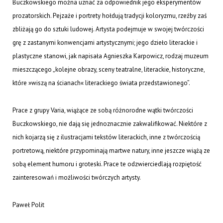
Buczkowskiego można uznać za odpowiednik jego eksperymentów
prozatorskich. Pejzaże i portrety hołdują tradycji koloryzmu, rzeźby zaś
zbliżają go do sztuki ludowej. Artysta podejmuje w swojej twórczości
grę z zastanymi konwencjami artystycznymi; jego dzieło literackie i
plastyczne stanowi, jak napisała Agnieszka Karpowicz, rodzaj muzeum
mieszczącego „kolejne obrazy, sceny teatralne, literackie, historyczne,
które »wiszą na ścianach« literackiego świata przedstawionego”.
Prace z grupy
Varia
, wiążące ze sobą różnorodne wątki twórczości
Buczkowskiego, nie dają się jednoznacznie zakwalifikować. Niektóre z
nich kojarzą się z ilustracjami tekstów literackich, inne z twórczością
portretową, niektóre przypominają martwe natury, inne jeszcze wiążą ze
sobą element humoru i groteski. Prace te odzwierciedlają rozpiętość
zainteresowań i możliwości twórczych artysty.
Paweł Polit