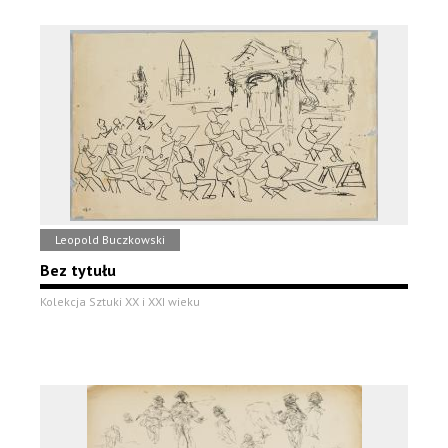
Leopold Buczkowski
Bez tytułu
Kolekcja Sztuki XX i XXI wieku