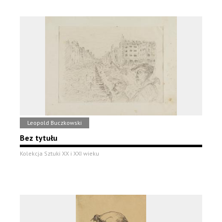
Leopold Buczkowski
Bez tytułu
Kolekcja Sztuki XX i XXI wieku