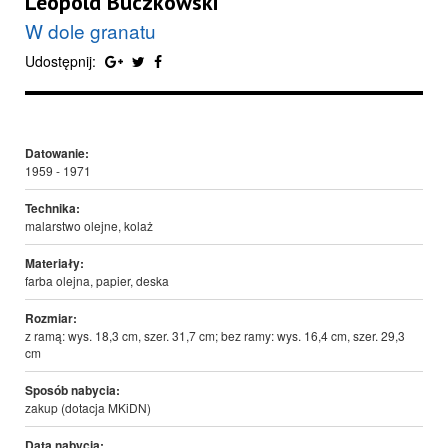
Leopold Buczkowski
W dole granatu
Udostępnij:
Datowanie:
1959 - 1971
Technika:
malarstwo olejne, kolaż
Materiały:
farba olejna, papier, deska
Rozmiar:
z ramą: wys. 18,3 cm, szer. 31,7 cm; bez ramy: wys. 16,4 cm, szer. 29,3
cm
Sposób nabycia:
zakup (dotacja MKiDN)
Data nabycia: