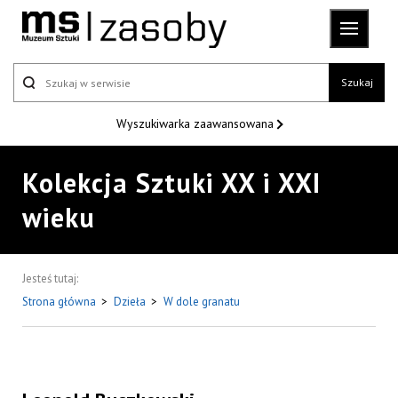
Szukaj
Wyszukiwarka
zaawansowana
Kolekcja Sztuki XX i XXI
wieku
Jesteś tutaj:
Strona główna
>
Dzieła
>
W dole granatu