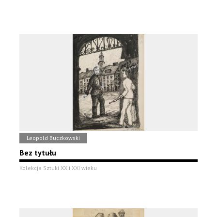
Leopold Buczkowski
Bez tytułu
Kolekcja Sztuki XX i XXI wieku