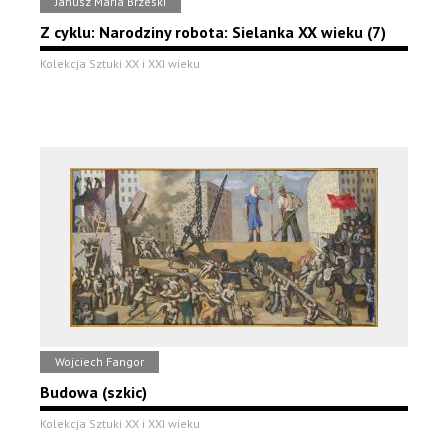
Janusz Maria Brzeski
Z cyklu: Narodziny robota: Sielanka XX wieku (7)
Kolekcja Sztuki XX i XXI wieku
Wojciech Fangor
Budowa (szkic)
Kolekcja Sztuki XX i XXI wieku