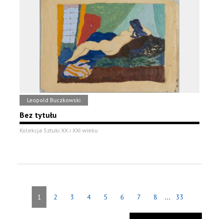
Leopold Buczkowski
Bez tytułu
Kolekcja Sztuki XX i XXI wieku
...
1
2
3
4
5
6
7
8
33