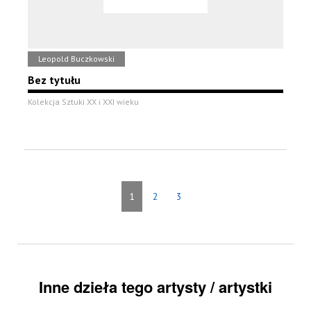
Leopold Buczkowski
Bez tytułu
Kolekcja Sztuki XX i XXI wieku
1
2
3
Inne dzieła tego artysty / artystki