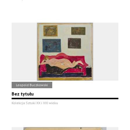
Leopold Buczkowski
Bez tytułu
Kolekcja Sztuki XX i XXI wieku