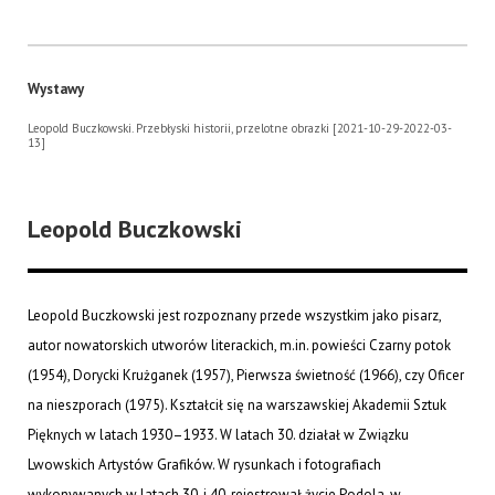
Wystawy
Leopold Buczkowski. Przebłyski historii, przelotne obrazki [2021-10-29-2022-03-
13]
Leopold Buczkowski
Leopold Buczkowski jest rozpoznany przede wszystkim jako pisarz,
autor nowatorskich utworów literackich, m.in. powieści Czarny potok
(1954), Dorycki Krużganek (1957), Pierwsza świetność (1966), czy Oficer
na nieszporach (1975). Kształcił się na warszawskiej Akademii Sztuk
Pięknych w latach 1930–1933. W latach 30. działał w Związku
Lwowskich Artystów Grafików. W rysunkach i fotografiach
wykonywanych w latach 30. i 40. rejestrował życie Podola, w