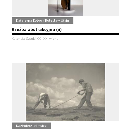
Katarzyna Kobro / Bolesław Utkin
Rzeźba abstrakcyjna (3)
Kolekcja Sztuki XX i XXI wieku
Kazimierz Lelewicz