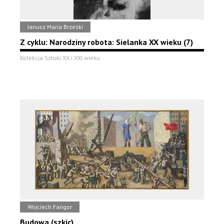
Janusz Maria Brzeski
Z cyklu: Narodziny robota: Sielanka XX wieku (7)
Kolekcja Sztuki XX i XXI wieku
Wojciech Fangor
Budowa (szkic)