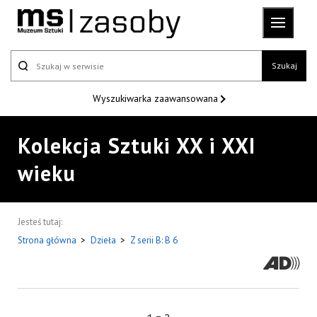
Szukaj
Wyszukiwarka
zaawansowana
Kolekcja Sztuki XX i XXI
wieku
Jesteś tutaj:
Strona główna
>
Dzieła
>
Z serii B: B 6