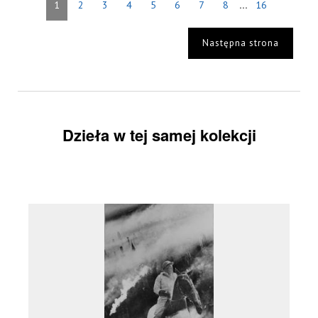
...
1
2
3
4
5
6
7
8
16
Następna strona
Dzieła w tej samej kolekcji