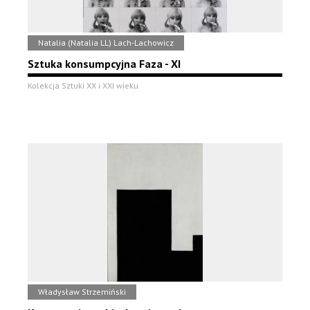
Natalia (Natalia LL) Lach-Lachowicz
Sztuka konsumpcyjna Faza - XI
Kolekcja Sztuki XX i XXI wieku
Władysław Strzemiński