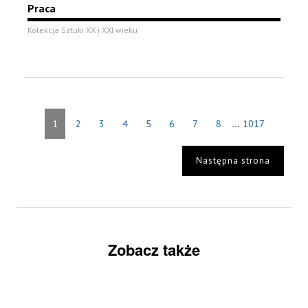
Praca
Kolekcja Sztuki XX i XXI wieku
...
1
2
3
4
5
6
7
8
1017
Następna strona
Zobacz także