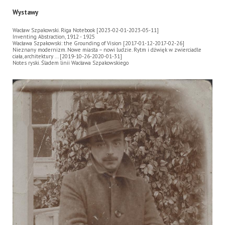
Wystawy
Wacław Szpakowski. Riga Notebook [2023-02-01-2023-05-11]
Inventing Abstraction, 1912 - 1925
Wacława Szpakowski: the Grounding of Vision [2017-01-12-2017-02-26]
Nieznany modernizm. Nowe miasta – nowi ludzie. Rytm i dźwięk w zwierciadle
ciała, architektury ... [2019-10-26-2020-01-31]
Notes ryski. Śladem linii Wacława Szpakowskiego