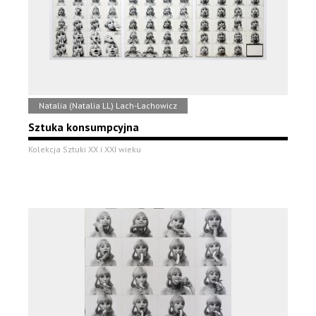
Natalia (Natalia LL) Lach-Lachowicz
Sztuka konsumpcyjna
Kolekcja Sztuki XX i XXI wieku