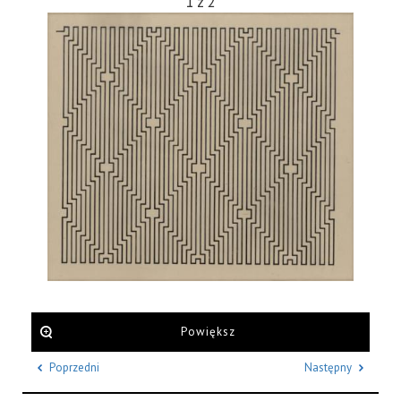
1
z
2
Powiększ
Poprzedni
Następny