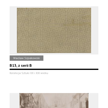
Wacław Szpakowski
B13, z serii B
Kolekcja Sztuki XX i XXI wieku