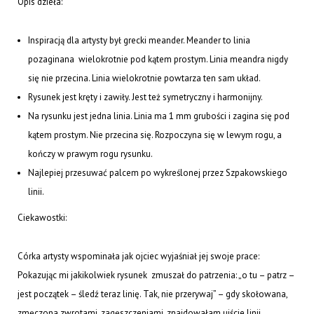
Opis dzieła:
Inspiracją dla artysty był grecki meander. Meander to linia
pozaginana wielokrotnie pod kątem prostym. Linia meandra nigdy
się nie przecina. Linia wielokrotnie powtarza ten sam układ.
Rysunek jest kręty i zawiły. Jest też symetryczny i harmonijny.
Na rysunku jest jedna linia. Linia ma 1 mm grubości i zagina się pod
kątem prostym. Nie przecina się. Rozpoczyna się w lewym rogu, a
kończy w prawym rogu rysunku.
Najlepiej przesuwać palcem po wykreślonej przez Szpakowskiego
linii.
Ciekawostki:
Córka artysty wspominała jak ojciec wyjaśniał jej swoje prace:
Pokazując mi jakikolwiek rysunek zmuszał do patrzenia: „o tu – patrz –
jest początek – śledź teraz linię. Tak, nie przerywaj” – gdy skołowana,
zmęczona zwrotami, zagęszczeniami, znajdowałam ujście linii,