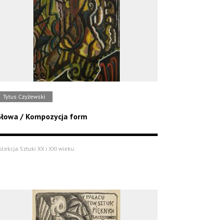
Tytus Czyżewski
łowa / Kompozycja form
olekcja Sztuki XX i XXI wieku