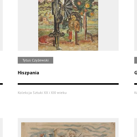
Tytus Czyżewski
Hiszpania
G
Kolekcja Sztuki XX i XXI wieku
K