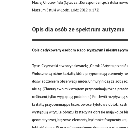
Maciej Cholewiński (Cytat za: „Korespondencje. Sztuka nowoc
Muzeum Sztuki w Łodzi, Łódź 2012, s. 172).
Opis dla osób ze spektrum autyzmu
Opis dedykowany osobom słabo słyszącym i niesłyszącym
Tytus Czyżewski stworzył akwarelę „Obłoki". Artysta przenió
Widoczne są różne kształty, które przypominają elementy roś
doświadczeniem obserwacji nieba. Chmury niosą za sobą róż
nie są. (Chmury swoim kształtem przypominają różne przedmio
roślinami, tylko wyglądają podobnie.) Po chwili rozpływają si
kształty przypominające liście, owoce, tytułowe obłoki, czyli
występują w tytule obrazu, kształty na obrazie mają kolor bia
geometryczne), brązowe elementy, być może fragmenty kraj
lekkość chmur. W pracy Czyżewskiego dominują pastelowe o