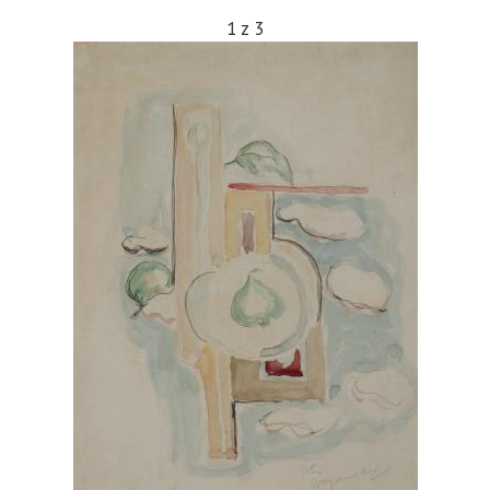
1
z
3