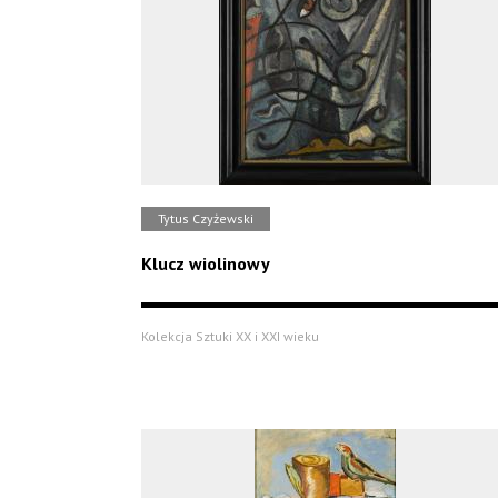
Tytus Czyżewski
Klucz wiolinowy
Kolekcja Sztuki XX i XXI wieku