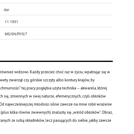
dar
11.1931
MS/SN/RYS/7
również widzowi. Każdy przecież choć raz w życiu, wpatrując się w
lwety zwierząt czy górskie szczyty albo kontury krajów, by
chmurności” tej pracy pogłębia użyta technika – akwarela, której
ch się, zmiennych w swej naturze, efemerycznych, czyli obłoków
Od najwcześniejszej młodości silnie zawsze na mnie robił wrażenie
e (plus kilka równie zwiewnych) znalazły się „wśród obłoków”. Obraz,
zanych ze sobą składników, lecz pasujących do siebie, jakby zawsze