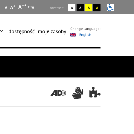
++
A
+
A
A
A
:
Kontrast:
A
A
A
A
Change language:
dostępność
moje zasoby
English