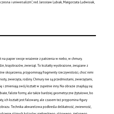
zesna i uniwersalizm", red. Jarosław Lubiak, Małgorzata Ludwisiak,
sł na papier swoje wrażenie z patrzenia w niebo, w chmury.
lin, krajobrazów, zwierząt. To kształty wyobrażone, związane z
ne skojarzenia, przypominają fragmenty rzeczywistości, choć nimi
ty, zwierzęta, rośliny. Chmury nie są przedmiotami, zwierzętami,
ę i zmieniają swój kształt w zupełnie inny. Na obrazie znajdują się
 białe, faliste formy, ale także bardziej geometryczne (tytułowe, bo
ły, ich kształt jest falowany, ale czasem też przypomina figury
obrazu. Technika akwarelowa podkreśla delikatność, zwiewność,
dcienie różnych kolorów: niebieskiego, różowego, zielonego,