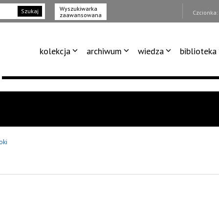
Wyszukiwarka
Szukaj
Czcionka
zaawansowana
kolekcja
archiwum
wiedza
biblioteka
oki