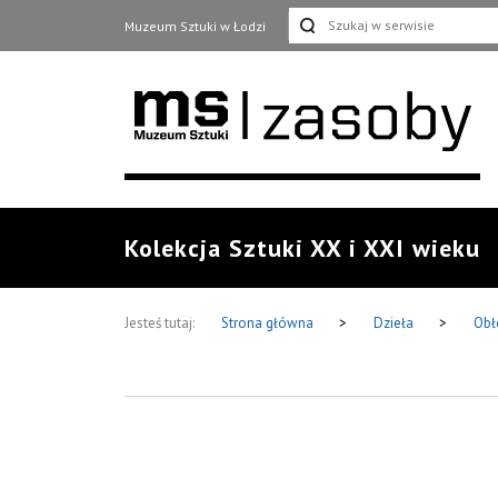
Muzeum Sztuki w Łodzi
Kolekcja Sztuki XX i XXI wieku
Jesteś tutaj:
Strona główna
>
Dzieła
>
Obł