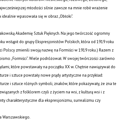
jwcześniejszej młodości silnie zawsze na mnie robił wrażenie
a idealnie wpasowała się w obraz „Obłoki".
 krakowską Akademię Sztuk Pięknych. Na jego twórczość ogromny
ku wstąpił do grupy Ekspresjonistów Polskich, która od 1919 roku
ści Polscy zmienili swoją nazwę na Formiści w 1919 roku.) Razem z
smo „Formiści”. Wiele podróżował. W swojej twórczości zarówno
prądami, które powstawały na początku XX w. Chętnie nawiązywał do
urze i sztuce powstały nowe prądy artystyczne na przykład:
turze i sztuce różnych symboli, znaków, które pokazywały, że zna te
iązanych z folklorem czyli z życiem na wsi, z kulturą wsi i z
nty charakterystyczne dla ekspresjonizmu, surrealizmu czy
ia Warszawskiego.