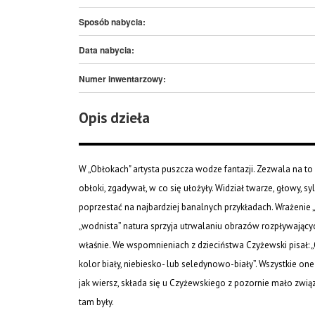
Sposób nabycia:
Data nabycia:
Numer inwentarzowy:
Opis dzieła
W „Obłokach" artysta puszcza wodze fantazji. Zezwala na to 
obłoki, zgadywał, w co się ułożyły. Widział twarze, głowy, sy
poprzestać na najbardziej banalnych przykładach. Wrażenie „
„wodnista” natura sprzyja utrwalaniu obrazów rozpływający
właśnie. We wspomnieniach z dzieciństwa Czyżewski pisał: „
kolor biały, niebiesko- lub seledynowo-biały”. Wszystkie on
jak wiersz, składa się u Czyżewskiego z pozornie mało zwią
tam były.