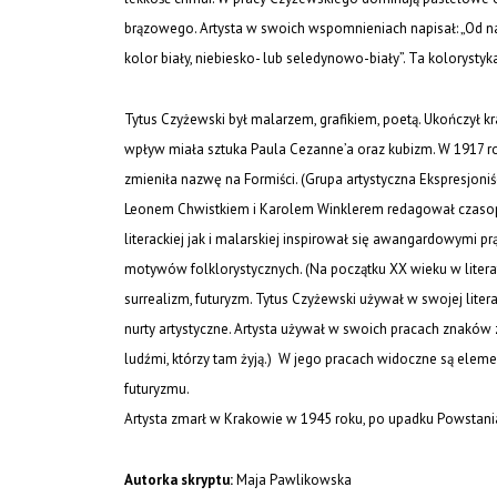
brązowego. Artysta w swoich wspomnieniach napisał: „Od na
kolor biały, niebiesko- lub seledynowo-biały”. Ta kolorystyk
Tytus Czyżewski był malarzem, grafikiem, poetą. Ukończył
wpływ miała sztuka Paula Cezanne’a oraz kubizm. W 1917 ro
zmieniła nazwę na Formiści. (Grupa artystyczna Ekspresjoni
Leonem Chwistkiem i Karolem Winklerem redagował czasopi
literackiej jak i malarskiej inspirował się awangardowymi 
motywów folklorystycznych. (Na początku XX wieku w literat
surrealizm, futuryzm. Tytus Czyżewski używał w swojej litera
nurty artystyczne. Artysta używał w swoich pracach znaków zw
ludźmi, którzy tam żyją.) W jego pracach widoczne są eleme
futuryzmu.
Artysta zmarł w Krakowie w 1945 roku, po upadku Powstan
Autorka skryptu:
Maja Pawlikowska