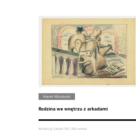
Marek Włodarski
Rodzina we wnętrzu z arkadami
Kolekcja Sztuki XX i XXI wieku