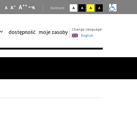
++
A
+
A
A
A
:
Kontrast:
A
A
A
A
Change language:
dostępność
moje zasoby
English