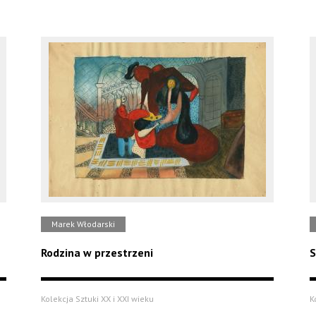
Marek Włodarski
Rodzina w przestrzeni
S
Kolekcja Sztuki XX i XXI wieku
K