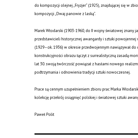
do kompozycji olejnej „Fryzjer” (1925), znajdującej się w zb
kompozycji „Dwaj panowie z laską”.
Marek Włodarski (1903-1960, do II wojny światowej znany ja
przedstawicieli historycznej awangardy i sztuki powojennej 
(1929–ok. 1936) w okresie przedwojennym nawiązywał do d
konstrukcyjności obrazu łączył z surrealistyczną zasadą mont
lat 30. swoją twórczość powiązał z hasłami nowego realizm
podtrzymania i odnowienia tradycji sztuki nowoczesnej.
Prace są cennym uzupełnieniem zbioru prac Marka Włodarsk
kolekcję przekrój osiągnięć polskiej i światowej sztuki awa
Paweł Polit