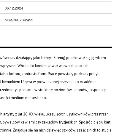
06.12.2024
MS/SN/RYS/2455
wówczas działający jako Henryk Streng) posiłkował się językiem
o wpływem Włodarski kondensował w swoich pracach
tałtu, koloru, kontrastu form. Prace powstały podczas pobytu
pod kierunkiem Légera w prowadzonej przez niego Académie
zedmioty i postacie w strukturę poziomów i pionów, eksponując
asności medium malarskiego.
 artysty z lat 20. XX wieku, ukazujących użytkowników przestrzeni
, bywalców kawiarni czy zakładów fryzjerskich. Spośród pięciu kart
onnie. Znajduje się na nich dziewięć szkiców; sześć z nich to studia