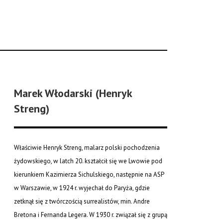
Marek Włodarski (Henryk
Streng)
Właściwie Henryk Streng, malarz polski pochodzenia
żydowskiego, w latch 20. kształcił się we Lwowie pod
kierunkiem Kazimierza Sichulskiego, następnie na ASP
w Warszawie, w 1924 r. wyjechał do Paryża, gdzie
zetknął się z twórczością surrealistów, min. Andre
Bretona i Fernanda Legera. W 1930 r. związał się z grupą