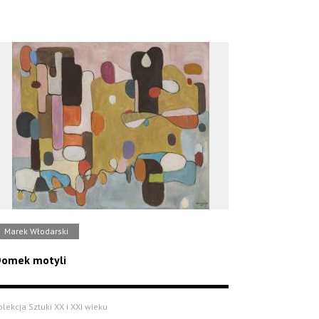
Marek Włodarski
omek motyli
olekcja Sztuki XX i XXI wieku