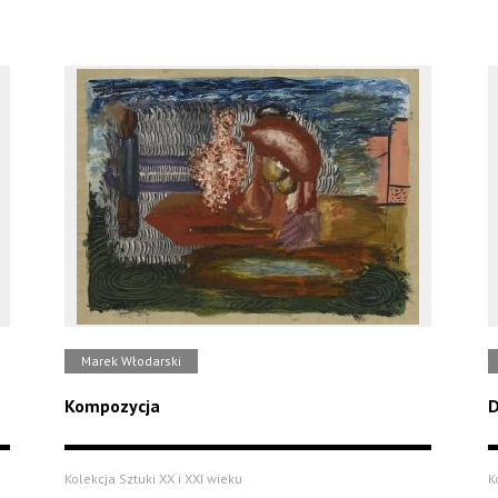
Marek Włodarski
Kompozycja
D
Kolekcja Sztuki XX i XXI wieku
K