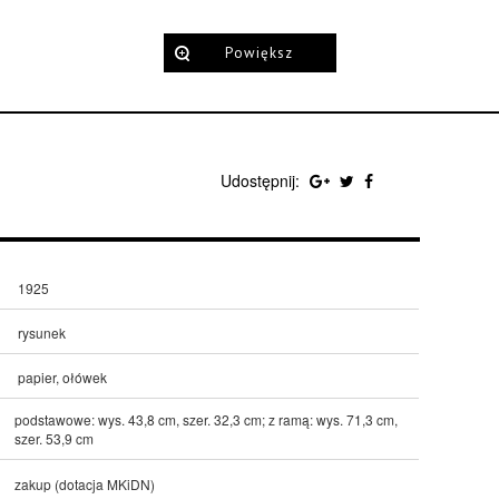
Powiększ
Udostępnij:
1925
rysunek
papier, ołówek
podstawowe: wys. 43,8 cm, szer. 32,3 cm; z ramą: wys. 71,3 cm,
szer. 53,9 cm
zakup (dotacja MKiDN)