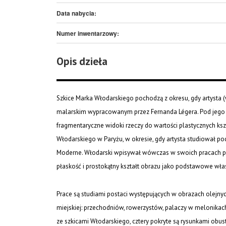
Data nabycia:
Numer inwentarzowy:
Opis dzieła
Szkice Marka Włodarskiego pochodzą z okresu, gdy artysta (
malarskim wypracowanym przez Fernanda Légera. Pod jeg
fragmentaryczne widoki rzeczy do wartości plastycznych ksz
Włodarskiego w Paryżu, w okresie, gdy artysta studiował 
Moderne. Włodarski wpisywał wówczas w swoich pracach pr
płaskość i prostokątny kształt obrazu jako podstawowe wł
Prace są studiami postaci występujących w obrazach olejnych
miejskiej: przechodniów, rowerzystów, palaczy w melonikach
ze szkicami Włodarskiego, cztery pokryte są rysunkami obustr