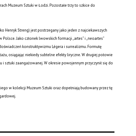
iorach Muzeum Sztuki w Łodzi. Pozostałe trzy to szkice do
ko Henryk Streng) jest postrzegany jako jeden z najciekawszych
w Polsce. Jako członek lwowskich formacji „artes” i „neoartes”
oświadczeń konstruktywizmu Légera i surrealizmu. Formułę
ażu, osiągając niekiedy subtelne efekty liryczne. W drugiej połowie
u i sztuki zaangażowanej. W okresie powojennym przyczynił się do
iego w kolekcji Muzeum Sztuki oraz dopełniają budowany przez tę
ngardowej.