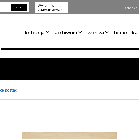
Wyszukiwarka
Szukaj
Czcionka
zaawansowana
kolekcja
archiwum
wiedza
biblioteka
ice postaci