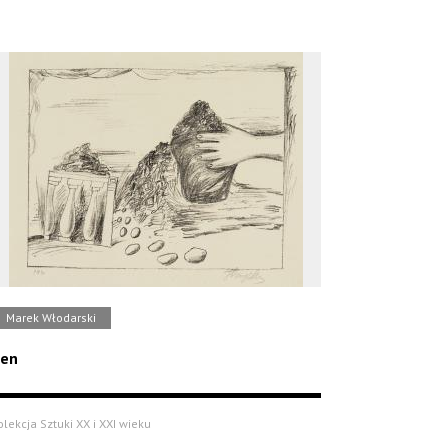
Marek Włodarski
en
olekcja Sztuki XX i XXI wieku